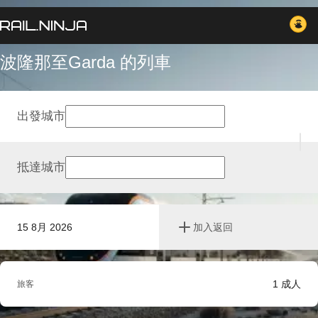
波隆那至Garda 的列車
出發城市
抵達城市
15 8月 2026
加入返回
1
成人
旅客