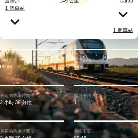
145 公里
波隆那
Garda
1 個車站
1 個車站
最早出發：
最低價格：
09:46
$45
最短的乘車時間：
每日平均班次:
2 小時 39 分鐘
1
最長的乘車時間：
最晚出發：