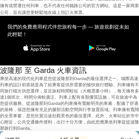
擁有或營運任何列車，也不代表任何鐵路公司的官方網站。這是一家商業
公司，旨在讓您更輕鬆地在線上預訂火車票。
我們的免費應用程式伴您旅程每一步 — 旅遊規劃從未如
此輕鬆！
波隆那 至 Garda 火車資訊
乘坐高速的現代化列車是您從波隆那到Garda的最佳選擇之一。城際高速
列車的設計初衷就是為了給乘客提供所需要的愉快旅行體驗。列車擁有不
同旅行檔次供您選擇，並且旅程時間較短（大概需要小時），每天擁有多
達1個班次，時間分佈較廣泛。列車上配有各類優質設施，可在旅途中為
您提供服務。從波隆那到Garda的列車擁有寬敞明亮的車廂，配備了舒適
的座椅，保證您擁有充足的腿部活動空間與行李放置區域。列車擁有寬闊
的全景車窗，是您欣賞沿途壯觀景色的最佳選擇。此外，火車站位於市中
心附近，公共交通條件便利，出行十分方便，由此您應乘坐列車從從波隆
那旅行到Garda。