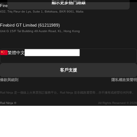
顯示更多熱門路線
Firebird GT Limited (OC 1451)
都柏林開往戈尔韦的列車
432, Triq Fleur de Lys, Suite 1, Birkirkara, BKR 9061, Malta
倫敦開往愛丁堡的列車
Firebird GT Limited (61211989)
Unit G 15/F Tal Building 49 Austin Road, KL, Hong Kong
羅馬開往拿坡里的列車
罗瓦涅米開往赫尔辛基的列車
繁體中文
里斯本開往拉哥斯的列車
里斯本開往波多的列車
客戶支援
里斯本開往科英布拉的列車
條款與細則
隱私權政策聲明
馬德里開往馬拉加的列車
Rail Ninja 是一個線上火車票預訂服務平台。Rail Ninja 並非鐵路運營商，亦不擁有或經營任何列車。
馬德里開往巴塞罗那的列車
Rail Ninja ®
All Rights Reserved © 2026
馬德里開往塞維亞的列車
馬德里開往阿利坎特的列車
馬拉加開往馬德里的列車