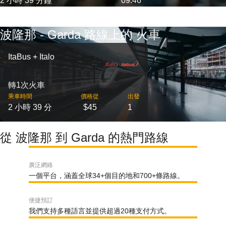
2 小時 39 分鐘
09:46
波隆那 - Garda 路線上的 火車
ItaBus + Italo
轉1次火車
乘車時間
價格從
出發
2 小時 39 分
$45
1
從 波隆那 到 Garda 的熱門路線
廣泛網絡
一個平台，涵蓋全球34+個目的地和700+條路線。
便捷預訂
我們支持多種語言並提供超過20種支付方式。