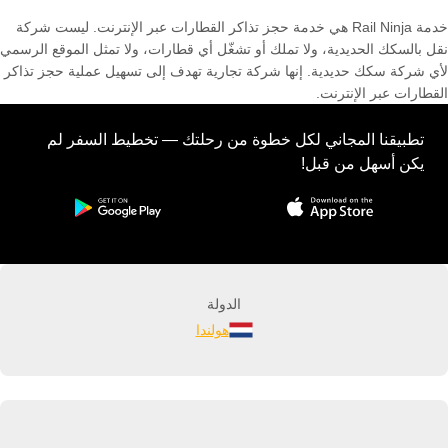
خدمة Rail Ninja هي خدمة حجز تذاكر القطارات عبر الإنترنت. ليست شركة
نقل بالسكك الحديدية، ولا تملك أو تشغّل أي قطارات، ولا تمثل الموقع الرسمي
لأي شركة سكك حديدية. إنها شركة تجارية تهدف إلى تسهيل عملية حجز تذاكر
القطارات عبر الإنترنت.
تطبيقنا المجاني لكل خطوة من رحلتك — تخطيط السفر لم
يكن أسهل من قبل!
الدولة
هولندا