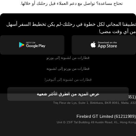
تحتاج مساعدة؟ تواصل مع دعم العملاء قبل رحلتك أو خلالها.
تطبيقنا المجاني لكل خطوة في رحلتك-لم يكن تخطيط السفر أسهل
من أي وقت مضى!
قطارات من لشبونة إلى بورتو
قطارات من بورتو إلى لشبونة
قطارات من لشبونة إلى ألبوفيرا
قطارات من ألبوفيرا إلى لشبونة
عرض المزيد من الطرق الأكثر شعبية
Firebird GT Limited (OC 1451)
قطارات من لشبونة إلى لاغوس
432, Triq Fleur de Lys, Suite 1, Birkirkara, BKR 9061, Malta
قطارات من لاغوس إلى لشبونة
Firebird GT Limited (61211989)
Unit G 15/F Tal Building 49 Austin Road, KL, Hong Kong
قطارات من لشبونة إلى مدريد
قطارات من مدريد إلى لشبونة