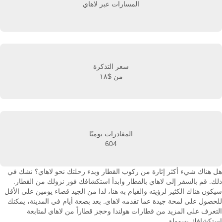
المسارات عبر لاهاي
سعر التذكرة
من
$١٨
المغادرات يوميًا
604
هل هناك شيء أكثر إثارة من ركوب القطار وبدء رحلتك نحو لاهاي؟ نشك في
ذلك. قم بالسفر إلى لاهاي بالقطار وابدأ استكشافك فور نزولك من القطار.
سيكون هناك الكثير لرؤيته والقيام به هنا، لذا من الجيد قضاء يومين على الأقل
للحصول على لمحة جيدة عما تقدمه لاهاي. بعد بضعة أيام في المدينة، يمكنك
التعرف على المزيد من قطارات هولندا وحجز قطاراً من لاهاي لمتابعة
استكشافك بسهولة.