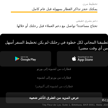
تخطيط مرن
يمكنك حجز تذاكر القطار بسهولة قبل عام كامل.
دعم بشري حقيقي
تحتاج مساعدة؟ تواصل مع دعم العملاء قبل رحلتك أو خلالها.
تطبيقنا المجاني لكل خطوة في رحلتك-لم يكن تخطيط السفر أسهل
من أي وقت مضى!
قطارات من لشبونة إلى بورتو
قطارات من بورتو إلى لشبونة
قطارات من لشبونة إلى ألبوفيرا
قطارات من ألبوفيرا إلى لشبونة
عرض المزيد من الطرق الأكثر شعبية
Firebird GT Limited (OC 1451)
قطارات من لشبونة إلى لاغوس
432, Triq Fleur de Lys, Suite 1, Birkirkara, BKR 9061, Malta