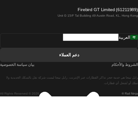
قطارات من لاغوس إلى لشبونة
Firebird GT Limited (61211989)
Unit G 15/F Tal Building 49 Austin Road, KL, Hong Kong
قطارات من لشبونة إلى مدريد
قطارات من مدريد إلى لشبونة
العربية
قطارات من لشبونة إلى فارو
قطارات من فارو إلى لشبونة
دعم العملاء
قطارات من لشبونة إلى كويمبرا
الشروط والأحكام
بيان سياسة الخصوصية
قطارات من كويمبرا إلى لشبونة
رايل نينجا هي خدمة حجز تذاكر القطارات عبر الإنترنت. رايل نينجا ليست شركة نقل بالسكك الحديدية ولا
قطارات من برشلونة إلى مدريد
تملك أو تُشغل أي قطارات.
All Rights Reserved © 2026
Rail Ninja ®
قطارات من مدريد إلى برشلونة
قطارات من برشلونة إلى فالنسيا
قطارات من فالنسيا إلى برشلونة
قطارات من باريس إلى برشلونة