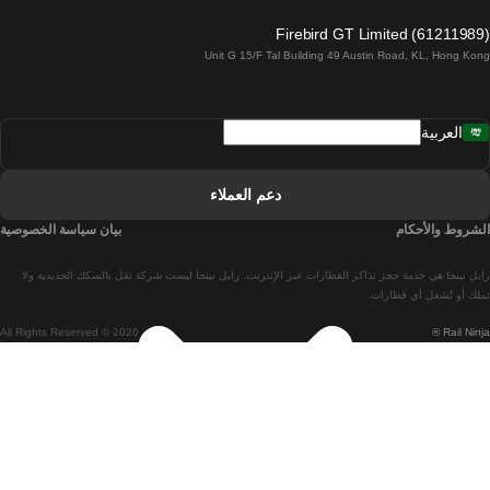
قطارات من لاغوس إلى لشبونة
Firebird GT Limited (61211989)
Unit G 15/F Tal Building 49 Austin Road, KL, Hong Kong
قطارات من لشبونة إلى مدريد
قطارات من مدريد إلى لشبونة
العربية
قطارات من لشبونة إلى فارو
قطارات من فارو إلى لشبونة
دعم العملاء
قطارات من لشبونة إلى كويمبرا
الشروط والأحكام
بيان سياسة الخصوصية
قطارات من كويمبرا إلى لشبونة
رايل نينجا هي خدمة حجز تذاكر القطارات عبر الإنترنت. رايل نينجا ليست شركة نقل بالسكك الحديدية ولا
قطارات من برشلونة إلى مدريد
تملك أو تُشغل أي قطارات.
All Rights Reserved © 2026
Rail Ninja ®
قطارات من مدريد إلى برشلونة
قطارات من برشلونة إلى فالنسيا
قطارات من فالنسيا إلى برشلونة
قطارات من باريس إلى برشلونة