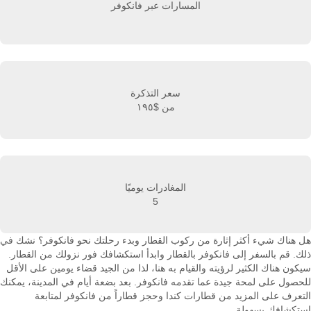
المسارات عبر فانكوفر
سعر التذكرة
من
$١٩٥
المغادرات يوميًا
5
هل هناك شيء أكثر إثارة من ركوب القطار وبدء رحلتك نحو فانكوفر؟ نشك في
ذلك. قم بالسفر إلى فانكوفر بالقطار وابدأ استكشافك فور نزولك من القطار.
سيكون هناك الكثير لرؤيته والقيام به هنا، لذا من الجيد قضاء يومين على الأقل
للحصول على لمحة جيدة عما تقدمه فانكوفر. بعد بضعة أيام في المدينة، يمكنك
التعرف على المزيد من قطارات كندا وحجز قطاراً من فانكوفر لمتابعة
استكشافك بسهولة.