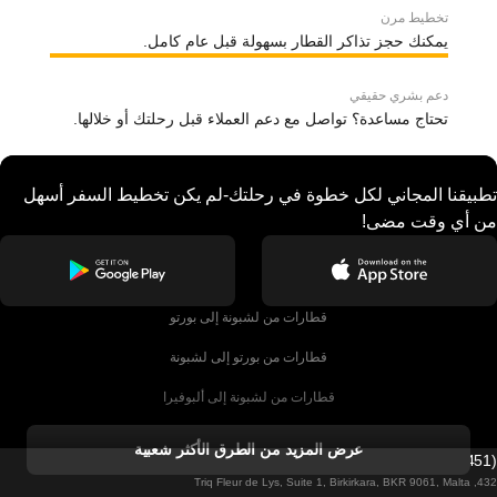
تخطيط مرن
يمكنك حجز تذاكر القطار بسهولة قبل عام كامل.
دعم بشري حقيقي
تحتاج مساعدة؟ تواصل مع دعم العملاء قبل رحلتك أو خلالها.
تطبيقنا المجاني لكل خطوة في رحلتك-لم يكن تخطيط السفر أسهل
من أي وقت مضى!
قطارات من لشبونة إلى بورتو
قطارات من بورتو إلى لشبونة
قطارات من لشبونة إلى ألبوفيرا
قطارات من ألبوفيرا إلى لشبونة
عرض المزيد من الطرق الأكثر شعبية
Firebird GT Limited (OC 1451)
قطارات من لشبونة إلى لاغوس
432, Triq Fleur de Lys, Suite 1, Birkirkara, BKR 9061, Malta