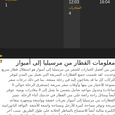
12:03
16:04
1
‎المغادرات
4
1
معلومات القطار من ‎مرسيليا إلى ‎أمبواز
2
من بين أفضل الخيارات للسفر من مرسيليا إلى أمبواز هو استقلال قطار سريع
وحديث. لقد صُممت جميع القطارات السريعة التي تعمل بين المدن لتوفر
للركاب كل ما قد يحتاجون إليه في رحلة ممتعة، بما في ذلك درجات سفر
متنوعة للاختيار من بينها وأوقات سفر سريعة (تستغرق الرحلة حوالي 6
ساعات) وجدول مواعيد شامل يتضمن ما يصل إلى 8 مغادرات يومية. تتوفر
أيضاً وسائل راحة رائعة على متن القطار في خدمتك أثناء الرحلة. تتميز
القطارات من مرسيليا إلى أمبواز بعربات خفيفة وواسعة ومجهزة بمقاعد
مريحة وتوفر مساحة كبيرة للأرجل ومساحة واسعة للأمتعة. النوافذ البانورامية
الكبيرة مثالية أيضاً للاستمتاع بالمناظر الخلابة على طول الطريق. سبب آخر