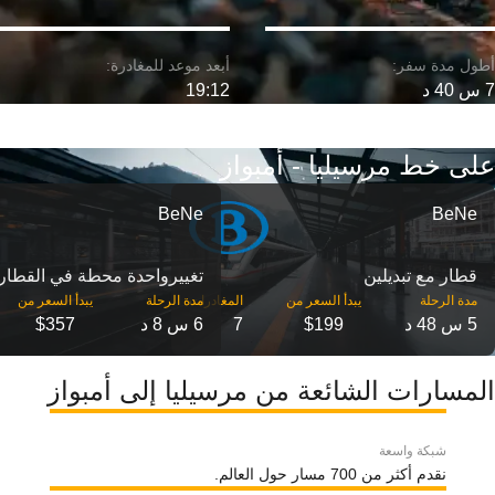
7 س 40 د
19:12
على خط مرسيليا - أمبواز
BeNe
BeNe
قطار مع تبديلين
تغییرواحدة محطة في القطار
مدة الرحلة
مدة الرحلة
5 س 48 د
$199
7
6 س 8 د
$357
المسارات الشائعة من مرسيليا إلى أمبواز
شبكة واسعة
نقدم أكثر من 700 مسار حول العالم.