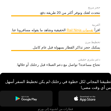
حجز مريح
نتحدث لغتك ونوفر أكثر من 20 طريقة دفع.
العربية
اقرأ
تقييمات Rail Ninja
الحقيقية وشاهد ما يقوله مسافرونا عنا.
تخطيط مرن
يمكنك حجز تذاكر القطار بسهولة قبل عام كامل.
دعم بشري حقيقي
تحتاج مساعدة؟ تواصل مع دعم العملاء قبل رحلتك أو خلالها.
تطبيقنا المجاني لكل خطوة في رحلتك-لم يكن تخطيط السفر أسهل
من أي وقت مضى!
قطارات من لشبونة إلى بورتو