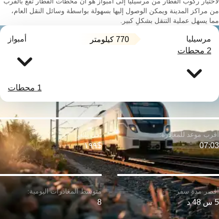
لاختيار ركوب القطار من مرسيليا إلى أمبواز هو أن محطات القطار تقع بالقرب
من مراكز المدينة ويمكن الوصول إليها بسهولة بواسطة وسائل النقل العام،
مما يسهل عملية التنقل بشكلٍ كبير.
مرسيليا
أمبواز
770 كيلومتر
2 محطات
1 محطات
$١٩٩
07:03
5 س 48 د
8