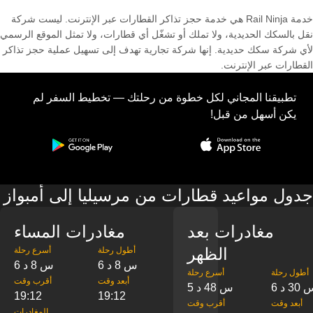
خدمة Rail Ninja هي خدمة حجز تذاكر القطارات عبر الإنترنت. ليست شركة
نقل بالسكك الحديدية، ولا تملك أو تشغّل أي قطارات، ولا تمثل الموقع الرسمي
لأي شركة سكك حديدية. إنها شركة تجارية تهدف إلى تسهيل عملية حجز تذاكر
القطارات عبر الإنترنت.
تطبيقنا المجاني لكل خطوة من رحلتك — تخطيط السفر لم
يكن أسهل من قبل!
جدول مواعيد قطارات من مرسيليا إلى أمبواز
مغادرات بعد
مغادرات المساء
الظهر
‎أطول رحلة
‎أسرع رحلة
6 س 8 د
6 س 8 د
‎أطول رحلة
‎أسرع رحلة
‎أبعد وقت
‎أقرب وقت
س 30 د
5 س 48 د
19:12
19:12
‎أبعد وقت
‎أقرب وقت
‎المغادرات