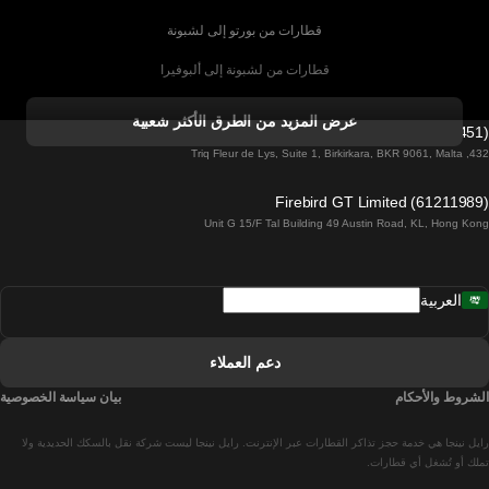
قطارات من بورتو إلى لشبونة
قطارات من لشبونة إلى ألبوفيرا
قطارات من ألبوفيرا إلى لشبونة
عرض المزيد من الطرق الأكثر شعبية
Firebird GT Limited (OC 1451)
قطارات من لشبونة إلى لاغوس
432, Triq Fleur de Lys, Suite 1, Birkirkara, BKR 9061, Malta
قطارات من لاغوس إلى لشبونة
Firebird GT Limited (61211989)
Unit G 15/F Tal Building 49 Austin Road, KL, Hong Kong
قطارات من لشبونة إلى مدريد
قطارات من مدريد إلى لشبونة
العربية
قطارات من لشبونة إلى فارو
قطارات من فارو إلى لشبونة
دعم العملاء
قطارات من لشبونة إلى كويمبرا
الشروط والأحكام
بيان سياسة الخصوصية
قطارات من كويمبرا إلى لشبونة
رايل نينجا هي خدمة حجز تذاكر القطارات عبر الإنترنت. رايل نينجا ليست شركة نقل بالسكك الحديدية ولا
قطارات من برشلونة إلى مدريد
تملك أو تُشغل أي قطارات.