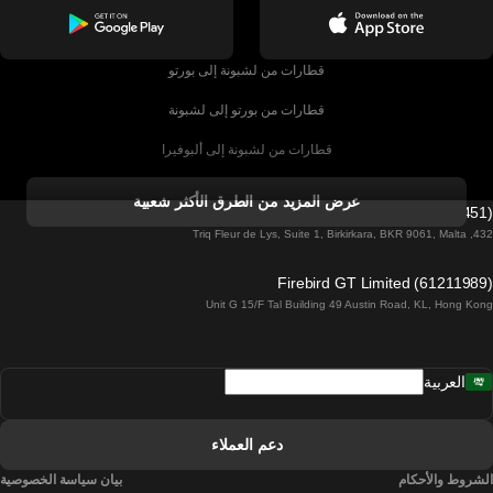
قطارات من لشبونة إلى بورتو
قطارات من بورتو إلى لشبونة
قطارات من لشبونة إلى ألبوفيرا
قطارات من ألبوفيرا إلى لشبونة
عرض المزيد من الطرق الأكثر شعبية
Firebird GT Limited (OC 1451)
قطارات من لشبونة إلى لاغوس
432, Triq Fleur de Lys, Suite 1, Birkirkara, BKR 9061, Malta
قطارات من لاغوس إلى لشبونة
Firebird GT Limited (61211989)
Unit G 15/F Tal Building 49 Austin Road, KL, Hong Kong
قطارات من لشبونة إلى مدريد
قطارات من مدريد إلى لشبونة
العربية
قطارات من لشبونة إلى فارو
قطارات من فارو إلى لشبونة
دعم العملاء
قطارات من لشبونة إلى كويمبرا
الشروط والأحكام
بيان سياسة الخصوصية