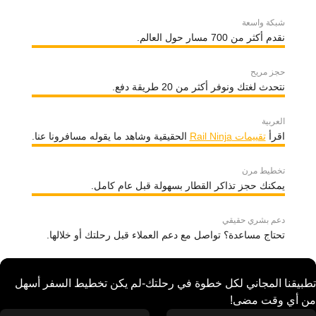
شبكة واسعة
نقدم أكثر من 700 مسار حول العالم.
حجز مريح
نتحدث لغتك ونوفر أكثر من 20 طريقة دفع.
العربية
اقرأ
تقييمات Rail Ninja
الحقيقية وشاهد ما يقوله مسافرونا عنا.
تخطيط مرن
يمكنك حجز تذاكر القطار بسهولة قبل عام كامل.
دعم بشري حقيقي
تحتاج مساعدة؟ تواصل مع دعم العملاء قبل رحلتك أو خلالها.
تطبيقنا المجاني لكل خطوة في رحلتك-لم يكن تخطيط السفر أسهل
من أي وقت مضى!