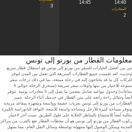
14:45
14:40
3
2
معلومات القطار من ‎بورتو إلى ‎تونس
من بين أفضل الخيارات للسفر من بورتو إلى تونس هو استقلال قطار سريع
وحديث. لقد صُممت جميع القطارات السريعة التي تعمل بين المدن لتوفر
للركاب كل ما قد يحتاجون إليه في رحلة ممتعة، بما في ذلك درجات سفر
متنوعة للاختيار من بينها وأوقات سفر سريعة (تستغرق الرحلة حوالي 6
ساعات) وجدول مواعيد شامل يتضمن ما يصل إلى 5 مغادرات يومية. تتوفر
أيضاً وسائل راحة رائعة على متن القطار في خدمتك أثناء الرحلة. تتميز
القطارات من بورتو إلى تونس بعربات خفيفة وواسعة ومجهزة بمقاعد مريحة
وتوفر مساحة كبيرة للأرجل ومساحة واسعة للأمتعة. النوافذ البانورامية الكبيرة
مثالية أيضاً للاستمتاع بالمناظر الخلابة على طول الطريق. سبب آخر لاختيار
ركوب القطار من بورتو إلى تونس هو أن محطات القطار تقع بالقرب من مراكز
المدينة ويمكن الوصول إليها بسهولة بواسطة وسائل النقل العام، مما يسهل