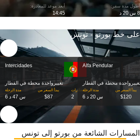
8 س 20 د
14:45
على خط بورتو - تونس
Intercidades
Alfa Pendular
غییرواحدة محطة في القطار
تغییرواحدة محطة في القطار
‎يبدأ السعر من
مدة الرحلة
‎المغادرات
‎يبدأ السعر من
مدة الرحلة
$120
6 س 20 د
2
$87
6 س 47 د
المسارات الشائعة من بورتو إلى تونس