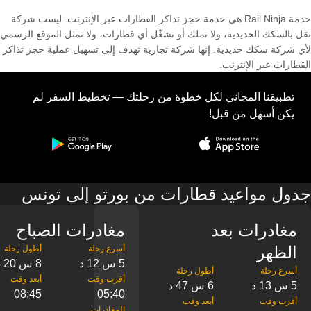
خدمة Rail Ninja هي خدمة حجز تذاكر القطارات عبر الإنترنت. ليست شركة
نقل بالسكك الحديدية، ولا تملك أو تشغّل أي قطارات، ولا تمثل الموقع الرسمي
لأي شركة سكك حديدية. إنها شركة تجارية تهدف إلى تسهيل عملية حجز تذاكر
القطارات عبر الإنترنت.
تطبيقنا المجاني لكل خطوة من رحلتك — تخطيط السفر لم
يكن أسهل من قبل!
جدول مواعيد قطارات من بورتو إلى تونس
مغادرات بعد
مغادرات الصباح
الظهر
5 س 12 د
8 س 20 د
5 س 13 د
6 س 47 د
08:45
05:40