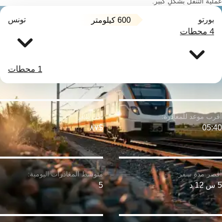
عملية التنقل بشكلٍ كبير.
بورتو
تونس
600 كيلومتر
4 محطات
1 محطات
$٨٧
05:40
5 س 12 د
5