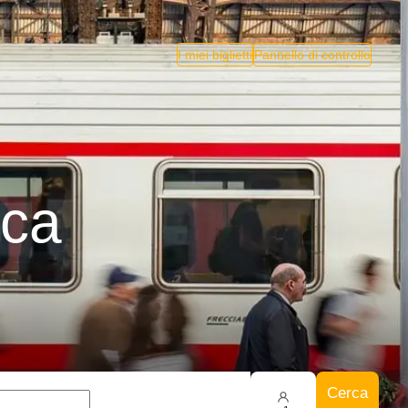
I miei biglietti
Pannello di controllo
nca
Cerca