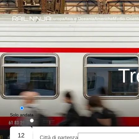
Europa
Asia e Oceania
Americhe
Medio Oriente
Tr
Solo andata
Andata e ritorno
12
Città di partenza