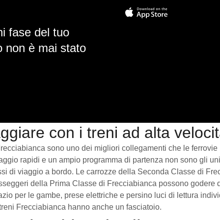
i fase del tuo
io non è mai stato
ggiare con i treni ad alta veloc
cciabianca sono uno dei migliori collegamenti che le ferrovie ita
di viaggio rapidi e un ampio programma di partenza non sono gli 
lassi di viaggio a bordo. Le carrozze della Seconda Classe di Fr
passeggeri della Prima Classe di Frecciabianca possono godere di 
o per le gambe, prese elettriche e persino luci di lettura indivi
i treni Frecciabianca hanno anche un fasciatoio.