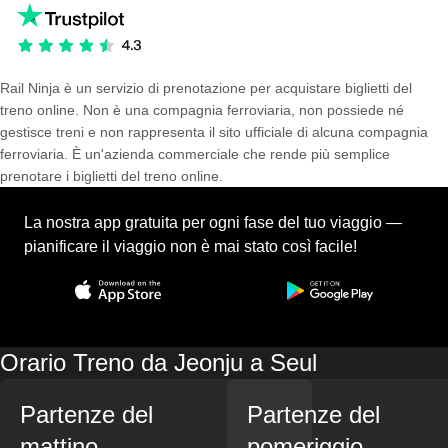
Rail Ninja è un servizio di prenotazione per acquistare biglietti del
treno online. Non è una compagnia ferroviaria, non possiede né
gestisce treni e non rappresenta il sito ufficiale di alcuna compagnia
ferroviaria. È un'azienda commerciale che rende più semplice
prenotare i biglietti del treno online.
La nostra app gratuita per ogni fase del tuo viaggio —
pianificare il viaggio non è mai stato così facile!
Orario Treno da Jeonju a Seul
Partenze del
Partenze del
mattino
pomeriggio