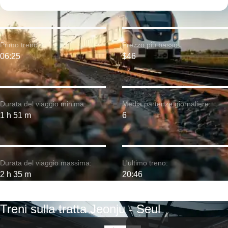
Primo treno:
Prezzo più basso:
06:25
$46
Durata del viaggio minima:
Media partenze giornaliere:
1 h 51 m
6
Durata del viaggio massima:
L'ultimo treno:
2 h 35 m
20:46
Treni sulla tratta Jeonju - Seul