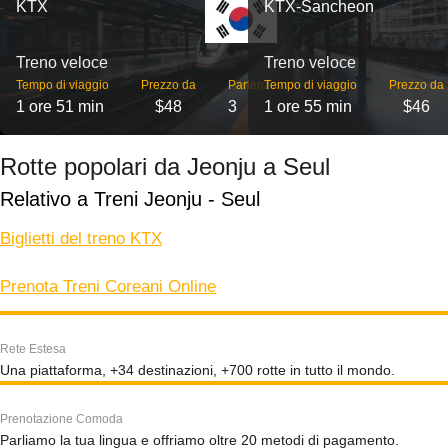
KTX
KTX-Sancheon
Treno veloce
Treno veloce
Tempo di viaggio
Prezzo da
Partenze
Tempo di viaggio
Prezzo da
1 ore 51 min
$48
3
1 ore 55 min
$46
Rotte popolari da Jeonju a Seul
Relativo a Treni Jeonju - Seul
Biglietti del treno KTX
Prenota Treni Coreani Online
Rete Estesa
Una piattaforma, +34 destinazioni, +700 rotte in tutto il mondo.
Prenotazione Comoda
Parliamo la tua lingua e offriamo oltre 20 metodi di pagamento.