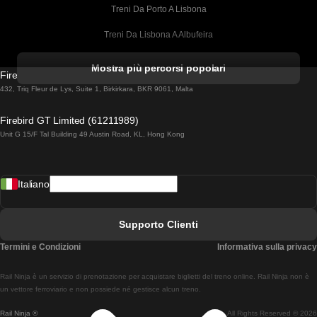
Treni Da Porto A Lisbona
Treni Da Lisbona A Albufeira
Treni Da Albufeira A Lisbona
Mostra più percorsi popolari
Firebird GT Limited (OC 1451)
Treni Da Lisbona A Lagos
432, Triq Fleur de Lys, Suite 1, Birkirkara, BKR 9061, Malta
Treni Da Lagos A Lisbona
Firebird GT Limited (61211989)
Unit G 15/F Tal Building 49 Austin Road, KL, Hong Kong
Treni Da Lisbona A Madrid
Treni Da Madrid A Lisbona
Italiano
Treni Da Lisbona A Faro
Treni Da Faro A Lisbona
Supporto Clienti
Treni Da Lisbona A Coimbra
Termini e Condizioni
Informativa sulla privacy
Treni Da Coimbra A Lisbona
Rail Ninja è un servizio di prenotazione per acquistare biglietti del treno online. Rail Ninja non è
Treni Da Lisbon A Braga
un vettore ferroviario e non possiede né gestisce alcun treno.
Rail Ninja ®
All Rights Reserved © 2026
Treni Da Braga A Lisbona