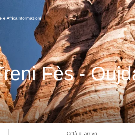
 e Africa
Informazioni
Treni Fès - Oujd
Città di arrivo