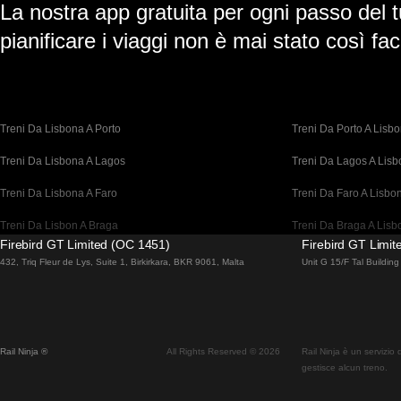
La nostra app gratuita per ogni passo del t
pianificare i viaggi non è mai stato così faci
Treni Da Lisbona A Porto
Treni Da Porto A Lisb
Treni Da Lisbona A Lagos
Treni Da Lagos A Lis
Treni Da Lisbona A Faro
Treni Da Faro A Lisbo
Treni Da Lisbon A Braga
Treni Da Braga A Lisb
Firebird GT Limited (OC 1451)
Firebird GT Limi
Treni Da Barcellona A Madrid
Treni Da Madrid A Bar
432, Triq Fleur de Lys, Suite 1, Birkirkara, BKR 9061, Malta
Unit G 15/F Tal Buildi
Treni Da Barcellona A Parigi
Treni Da Parigi A Barc
Treni Da Barcellona A San Sebastian
Treni Da San Sebastia
Rail Ninja ®
All Rights Reserved © 2026
Rail Ninja è un servizio
Treni Da Madrid A Siviglia
Treni Da Siviglia A Ma
gestisce alcun treno.
Treni Da Madrid A Valencia
Treni Da Valencia A M