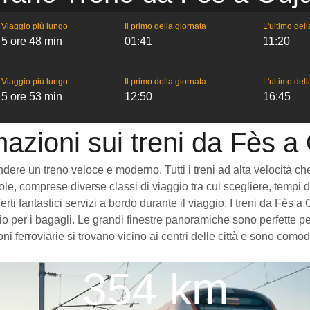
Viaggio più lungo
Il primo della giornata
L'ultimo del
5 ore 48 min
01:41
11:20
Viaggio più lungo
Il primo della giornata
L'ultimo del
5 ore 53 min
12:50
16:45
mazioni sui treni da Fès a
ndere un treno veloce e moderno. Tutti i treni ad alta velocità che
e, comprese diverse classi di viaggio tra cui scegliere, tempi di
rti fantastici servizi a bordo durante il viaggio. I treni da Fès
 per i bagagli. Le grandi finestre panoramiche sono perfette per
ni ferroviarie si trovano vicino ai centri delle città e sono como
354 km