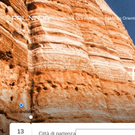
Europa
Asia e Oceania
Americhe
Medio Oriente
Solo andata
Andata e ritorno
13
Città di partenza