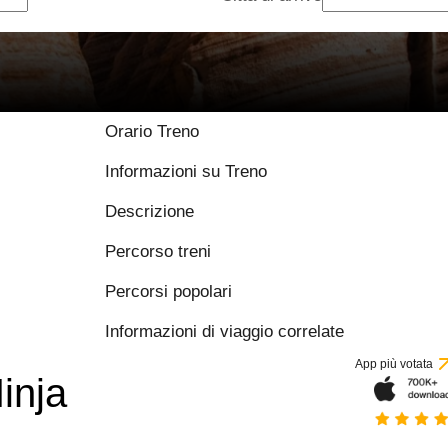
8 / 10 basato su 36
Orario Treno
Informazioni su Treno
Descrizione
Percorso treni
Percorsi popolari
Informazioni di viaggio correlate
App più votata
inja