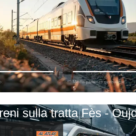
o:
Media partenze giornaliere:
5
reni sulla tratta Fès - Ouj