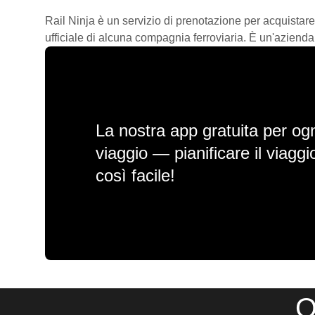
Rail Ninja è un servizio di prenotazione per acquistare
ufficiale di alcuna compagnia ferroviaria. È un'azienda
La nostra app gratuita per ogn
viaggio — pianificare il viagg
così facile!
O