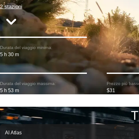
2 stazioni
Durata del viaggio minima:
5 h 30 m
Durata del viaggio massima:
Prezzo più bass
5 h 53 m
$31
T
Al Atlas