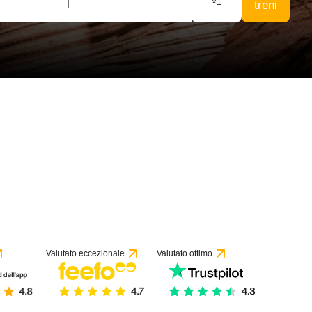
×
1
treni
 recensioni
Valutato eccezionale
Valutato ottimo