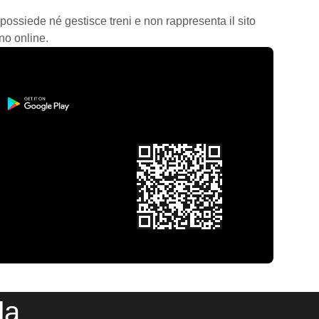
 possiede né gestisce treni e non rappresenta il sito
no online.
da