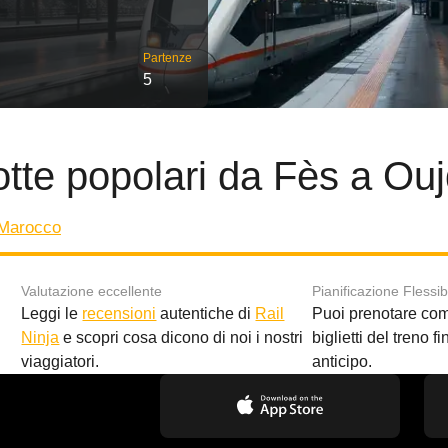
Partenze
5
tte popolari da Fès a Ou
 Marocco
Valutazione eccellente
Pianificazione Flessib
Leggi le
recensioni
autentiche di
Rail
Puoi prenotare co
i
Ninja
e scopri cosa dicono di noi i nostri
biglietti del treno f
viaggiatori.
anticipo.