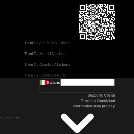
Treni Da Albufeira A Lisbona
Treni Da Madrid A Lisbona
Treni Da Coimbra A Lisbona
Treni Da Coimbra A Porto
Italiano
Treni Da Valencia A Barcellona
Supporto Clienti
Treni Da Siviglia A Barcellona
Termini e Condizioni
Informativa sulla privacy
Treni Da Malaga A Barcellona
non possiede né
Treni Da Malaga A Madrid
Treni Da Cordoba A Madrid