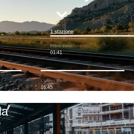
1 stazione
Primo treno:
01:41
L'ultimo treno:
16:45
da