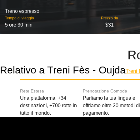
Treno espresso
Tempo di viaggio
Prezzo da
5 ore 30 min
$31
Ro
Relativo a Treni Fès - Oujda
Treni
Rete Estesa
Prenotazione Comoda
Una piattaforma, +34
Parliamo la tua lingua e
destinazioni, +700 rotte in
offriamo oltre 20 metodi d
tutto il mondo.
pagamento.