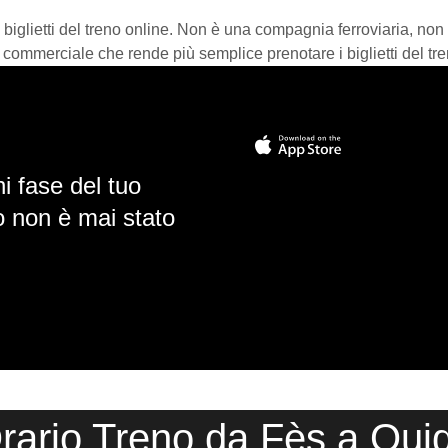
 biglietti del treno online. Non è una compagnia ferroviaria, non
 commerciale che rende più semplice prenotare i biglietti del tre
i fase del tuo
io non è mai stato
rario Treno da Fès a Ouj