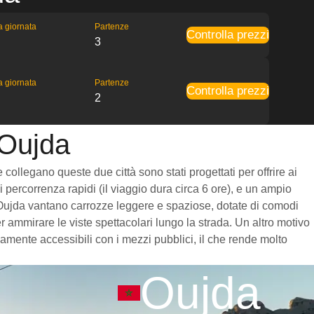
la giornata
Partenze
Controlla prezzi
3
la giornata
Partenze
Controlla prezzi
2
 Oujda
 collegano queste due città sono stati progettati per offrire ai
 percorrenza rapidi (il viaggio dura circa 6 ore), e un ampio
 a Oujda vantano carrozze leggere e spaziose, dotate di comodi
 ammirare le viste spettacolari lungo la strada. Un altro motivo
damente accessibili con i mezzi pubblici, il che rende molto
Oujda