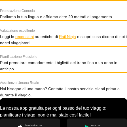
Prenotazione Comoda
Parliamo la tua lingua e offriamo oltre 20 metodi di pagamento.
Valutazione eccellente
Leggi le
recensioni
autentiche di
Rail Ninja
e scopri cosa dicono di noi i
nostri viaggiatori.
Pianificazione Flessibile
Puoi prenotare comodamente i biglietti del treno fino a un anno in
anticipo.
Assistenza Umana Reale
Hai bisogno di una mano? Contatta il nostro servizio clienti prima o
durante il viaggio.
La nostra app gratuita per ogni passo del tuo viaggio:
pianificare i viaggi non è mai stato così facile!