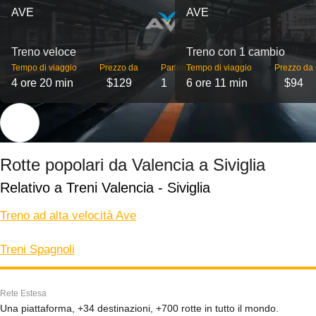
AVE
AVE
Treno veloce
Treno con 1 cambio
Tempo di viaggio
Prezzo da
Partenze
Tempo di viaggio
Prezzo da
4 ore 20 min
$129
1
6 ore 11 min
$94
Rotte popolari da Valencia a Siviglia
Relativo a Treni Valencia - Siviglia
Treno ad alta velocità Ave
Treni Spagnoli
Rete Estesa
Una piattaforma, +34 destinazioni, +700 rotte in tutto il mondo.