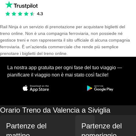
Rail Ninja è un servizio di prenotazione per acquistare biglietti del
treno online. Non è una compagnia ferroviaria, non possiede né
gestisce treni e non rappresenta il sito ufficiale di alcuna compagnia
ferroviaria. È un'azienda commerciale che rende più semplice
prenotare i biglietti del treno online.
La nostra app gratuita per ogni fase del tuo viaggio —
pianificare il viaggio non è mai stato così facile!
Orario Treno da Valencia a Siviglia
Partenze del
Partenze del
mattino
pomeriggio