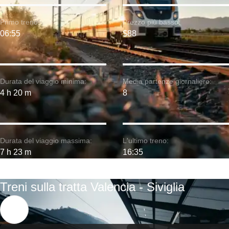
Primo treno:
Prezzo più basso:
06:55
$88
Durata del viaggio minima:
Media partenze giornaliere:
4 h 20 m
8
Durata del viaggio massima:
L'ultimo treno:
7 h 23 m
16:35
Treni sulla tratta Valencia - Siviglia