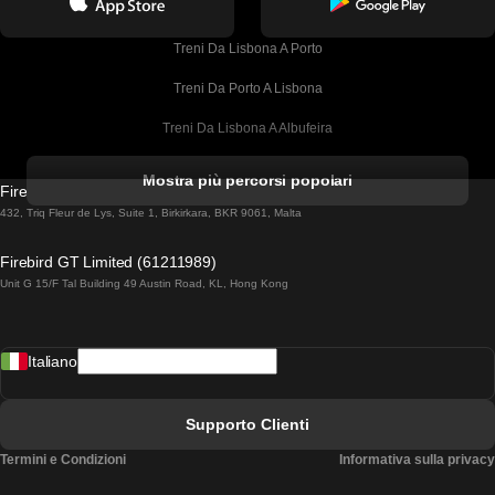
Treni Da Lisbona A Porto
Treni Da Porto A Lisbona
Treni Da Lisbona A Albufeira
Treni Da Albufeira A Lisbona
Mostra più percorsi popolari
Firebird GT Limited (OC 1451)
Treni Da Lisbona A Lagos
432, Triq Fleur de Lys, Suite 1, Birkirkara, BKR 9061, Malta
Treni Da Lagos A Lisbona
Firebird GT Limited (61211989)
Unit G 15/F Tal Building 49 Austin Road, KL, Hong Kong
Treni Da Lisbona A Madrid
Treni Da Madrid A Lisbona
Italiano
Treni Da Lisbona A Faro
Treni Da Faro A Lisbona
Supporto Clienti
Treni Da Lisbona A Coimbra
Termini e Condizioni
Informativa sulla privacy
Treni Da Coimbra A Lisbona