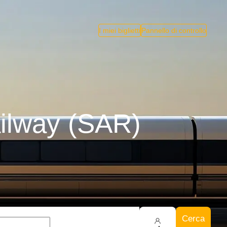
I miei biglietti
Pannello di controllo
ilway (SAR)
Cerca