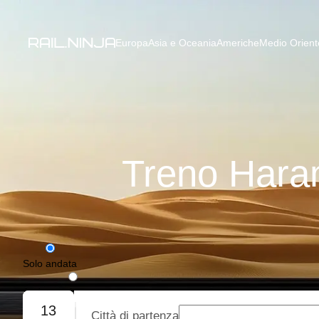
Europa
Asia e Oceania
Americhe
Medio Oriente
Treno Hara
Solo andata
Andata e ritorno
13
Città di partenza