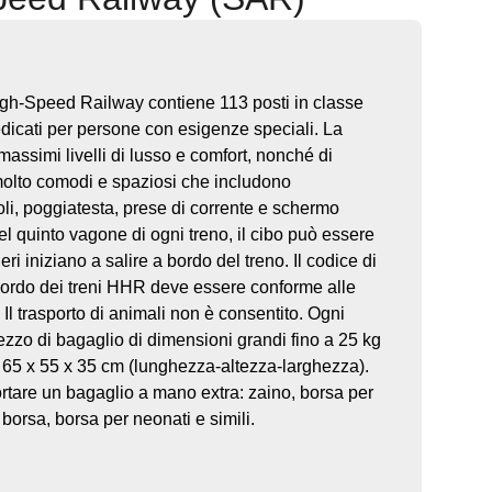
gh-Speed Railway contiene 113 posti in classe
edicati per persone con esigenze speciali. La
assimi livelli di lusso e comfort, nonché di
 molto comodi e spaziosi che includono
oli, poggiatesta, prese di corrente e schermo
nel quinto vagone di ogni treno, il cibo può essere
i iniziano a salire a bordo del treno. Il codice di
 bordo dei treni HHR deve essere conforme alle
 Il trasporto di animali non è consentito. Ogni
zzo di bagaglio di dimensioni grandi fino a 25 kg
65 x 55 x 35 cm (lunghezza-altezza-larghezza).
portare un bagaglio a mano extra: zaino, borsa per
borsa, borsa per neonati e simili.