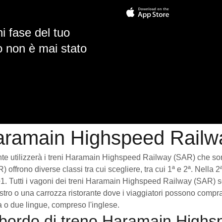
i fase del tuo
io non è mai stato
aramain Highspeed Railw
nte utilizzerà i treni Haramain Highspeed Railway (SAR) che sono
 offrono diverse classi tra cui scegliere, tra cui 1ª e 2ª. Nella 
+1. Tutti i vagoni dei treni Haramain Highspeed Railway (SAR) s
istro o una carrozza ristorante dove i viaggiatori possono compr
a o due lingue, compreso l'inglese.
al bordo di treno Haramain High