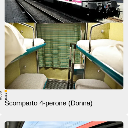
1
2
3
4
Scomparto 4-perone (Donna)