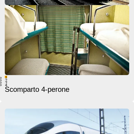
1
2
3
4
Scomparto 4-perone