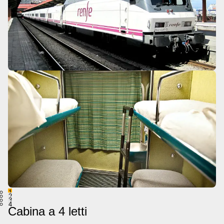
1
2
3
4
Cabina a 4 letti