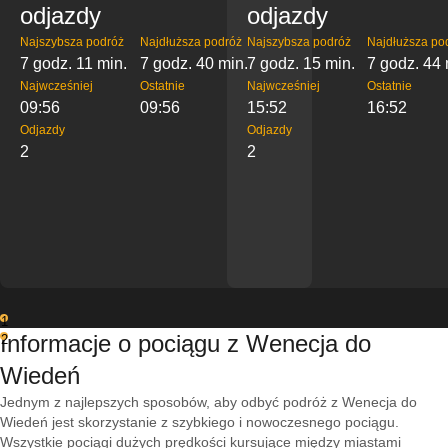
odjazdy
odjazdy
Najszybsza podróż
Najdłuższa podróż
Najszybsza podróż
Najdłuższa po
7 godz. 11 min.
7 godz. 40 min.
7 godz. 15 min.
7 godz. 44 
Najwcześniej
Ostatnie
Najwcześniej
Ostatnie
09:56
09:56
15:52
16:52
Odjazdy
Odjazdy
2
2
1
Informacje o pociągu z Wenecja do
2
Wiedeń
Jednym z najlepszych sposobów, aby odbyć podróż z Wenecja do
Wiedeń jest skorzystanie z szybkiego i nowoczesnego pociągu.
Wszystkie pociągi dużych prędkości kursujące między miastami