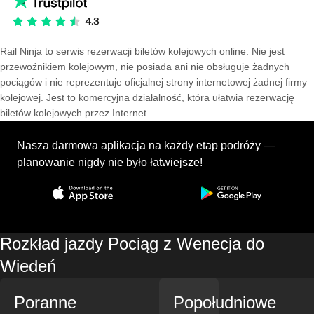
Rail Ninja to serwis rezerwacji biletów kolejowych online. Nie jest
przewoźnikiem kolejowym, nie posiada ani nie obsługuje żadnych
pociągów i nie reprezentuje oficjalnej strony internetowej żadnej firmy
kolejowej. Jest to komercyjna działalność, która ułatwia rezerwację
biletów kolejowych przez Internet.
Nasza darmowa aplikacja na każdy etap podróży —
planowanie nigdy nie było łatwiejsze!
Rozkład jazdy Pociąg z Wenecja do
Wiedeń
Poranne
Popołudniowe