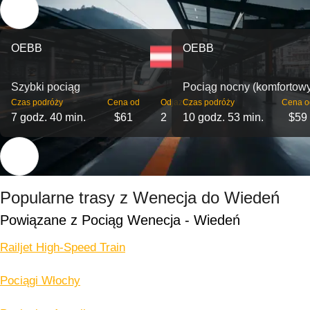
OEBB
OEBB
Szybki pociąg
Pociąg nocny (komfortow
Czas podróży
Cena od
Odjazdy
Czas podróży
Cena o
7 godz. 40 min.
$61
2
10 godz. 53 min.
$59
Popularne trasy z Wenecja do Wiedeń
Powiązane z Pociąg Wenecja - Wiedeń
Railjet High-Speed Train
Pociągi Włochy