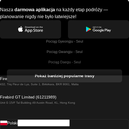
Nasza
darmowa aplikacja
na każdy etap podróży —
planowanie nigdy nie było łatwiejsze!
Pociąg Gyeongju - Seul
Pociąg Gwangju - Seul
Pociąg Daegu - Seul
Pociąg Kork - Dublin
Pokaż bardziej popularne trasy
Firebird GT Limited (OC 1451)
Pociąg Dublin - Galway
432, Triq Fleur de Lys, Suite 1, Birkirkara, BKR 9061, Malta
Pociąg Londyn - Edinburgh
Firebird GT Limited (61211989)
Unit G 15/F Tal Building 49 Austin Road, KL, Hong Kong
Pociąg Rzym - Neapol
Pociąg Rovaniemi - Helsinki
Polski
Pociąg Lizbona - Lagos