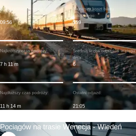
Najwcześniejszy wyjazd:
Najniższy koszt biletu
kolejowego:
09:56
$59
Najkrótszy czas podróży:
Średnia liczba odjazdów w ciągu
dnia:
7 h 11 m
6
Najdłuższy czas podróży:
Ostatni odjazd:
11 h 14 m
21:05
Pociągów na trasie Wenecja - Wiedeń