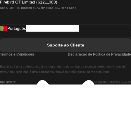
Firebird GT Limited (61211989)
Unit G 15/F Tal Building 49 Austin Road, KL, Hong Kong
Comboios De Lisboa A Madrid
Comboios De Madrid A Lisboa
Português
Comboios De Lisboa A Faro
Comboios De Faro A Lisboa
Suporte ao Cliente
Comboios De Lisboa A Coimbra
Termos e Condições
Declaração de Política de Privacidade
Comboios De Coimbra A Lisboa
Rail.Ninja é uma agência global e independente de serviço de reservas online de bilhetes de
Comboios De Lisboa A Braga
trem. A Rail Ninja não é uma companhia ferroviária e não possui nem opera trens.
Rail Ninja ®
All Rights Reserved © 2026
Comboios De Braga A Lisboa
Comboios De Porto A Coimbra
Comboios De Coimbra A Porto
Comboios De Barcelona A Madrid
Comboios De Madrid A Barcelona