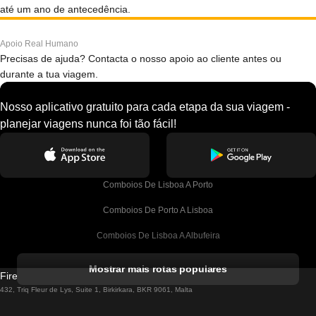
até um ano de antecedência.
Apoio Real Humano
Precisas de ajuda? Contacta o nosso apoio ao cliente antes ou
durante a tua viagem.
Nosso aplicativo gratuito para cada etapa da sua viagem -
planejar viagens nunca foi tão fácil!
Comboios De Lisboa A Porto
Comboios De Porto A Lisboa
Comboios De Lisboa A Albufeira
Comboios De Albufeira A Lisboa
Mostrar mais rotas populares
Firebird GT Limited (OC 1451)
Comboios De Lisboa A Lagos
432, Triq Fleur de Lys, Suite 1, Birkirkara, BKR 9061, Malta
Comboios De Lagos A Lisboa