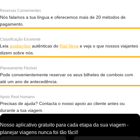
Reservas Convenientes
Nós falamos a tua língua e oferecemos mais de 20 métodos de
pagamento.
Classificação Excelente
Leia
avaliações
autênticas do
Rail Ninja
e veja o que nossos viajantes
dizem sobre nós.
Planeamento Flexível
Pode convenientemente reservar os seus bilhetes de comboio com
até um ano de antecedência.
Apoio Real Humano
Precisas de ajuda? Contacta o nosso apoio ao cliente antes ou
durante a tua viagem.
Nosso aplicativo gratuito para cada etapa da sua viagem -
planejar viagens nunca foi tão fácil!