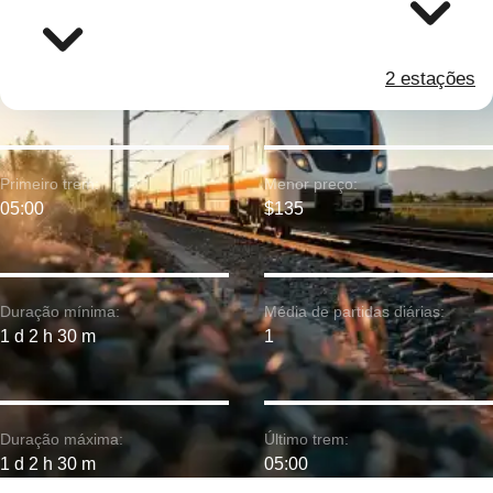
2 estações
Primeiro trem:
Menor preço:
05:00
$135
Duração mínima:
Média de partidas diárias:
1 d 2 h 30 m
1
Duração máxima:
Último trem:
1 d 2 h 30 m
05:00