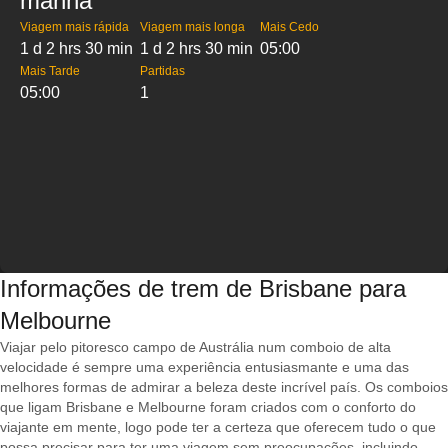
manhã
Viagem mais rápida
Viagem mais longa
Mais Cedo
1 d 2 hrs 30 min
1 d 2 hrs 30 min
05:00
Mais Tarde
Partidas
05:00
1
Informações de trem de Brisbane para
Melbourne
Viajar pelo pitoresco campo de Austrália num comboio de alta
velocidade é sempre uma experiência entusiasmante e uma das
melhores formas de admirar a beleza deste incrível país. Os comboios
que ligam Brisbane e Melbourne foram criados com o conforto do
viajante em mente, logo pode ter a certeza que oferecem tudo o que
possa precisar para ter uma viagem sem preocupações, incluindo