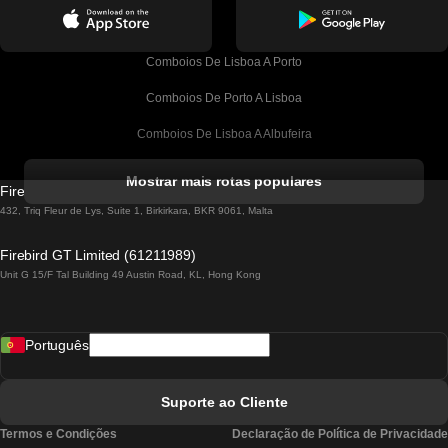
Comboios De Lisboa A Porto
Comboios De Porto A Lisboa
Comboios De Lisboa A Albufeira
Comboios De Albufeira A Lisboa
Mostrar mais rotas populares
Firebird GT Limited (OC 1451)
Comboios De Lisboa A Lagos
432, Triq Fleur de Lys, Suite 1, Birkirkara, BKR 9061, Malta
Comboios De Lagos A Lisboa
Firebird GT Limited (61211989)
Unit G 15/F Tal Building 49 Austin Road, KL, Hong Kong
Comboios De Lisboa A Madrid
Comboios De Madrid A Lisboa
Português
Comboios De Lisboa A Faro
Comboios De Faro A Lisboa
Suporte ao Cliente
Comboios De Lisboa A Coimbra
Termos e Condições
Declaração de Política de Privacidade