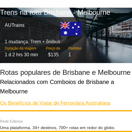
Trens na rota Brisbane - Melbourne
AUTrains
1 mudança. Trem + ônibus
Duração da viagem
Preço de
Partidas
1 d 2 hrs 30 min
$135
1
Rotas populares de Brisbane e Melbourne
Relacionados com Comboios de Brisbane a 
Melbourne
Os Benefícios de Viajar de Ferroviária Australiana
Rede Extensa
Uma plataforma, 34+ destinos, 700+ rotas em redor do globo.