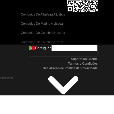
Comboios De Albufeira A Lisboa
Comboios De Madrid A Lisboa
Comboios De Coimbra A Lisboa
Comboios De Coimbra A Porto
Português
Comboios De Valência A Barcelona
Suporte ao Cliente
Comboios De Sevilha A Barcelona
Termos e Condições
Declaração de Política de Privacidade
Comboios De Málaga A Barcelona
a companhia
Comboios De Málaga A Madrid
Comboios De Córdoba A Madrid
Comboios De San Sebastian A Madrid
Comboios De Sevilha A Málaga