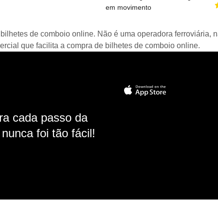
em movimento
bilhetes de comboio online. Não é uma operadora ferroviária, n
ial que facilita a compra de bilhetes de comboio online.
ara cada passo da
unca foi tão fácil!