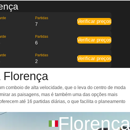
rença
arde
Partidas
Verificar preços
7
arde
Partidas
Verificar preços
5
6
arde
Partidas
Verificar preços
5
2
 Florença
m comboio de alta velocidade, que o leva do centro de moda
dmirar as paisagens, mas é também uma das opções mais
recem até 16 partidas diárias, o que facilita o planeamento
Florenç