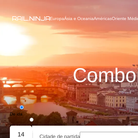
Europa
Ásia e Oceania
Américas
Oriente Médio
Comboi
De ida
De ida e volta
14
Cidade de partida