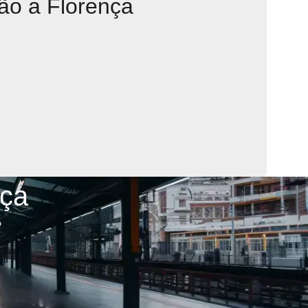
ão a Florença
nça