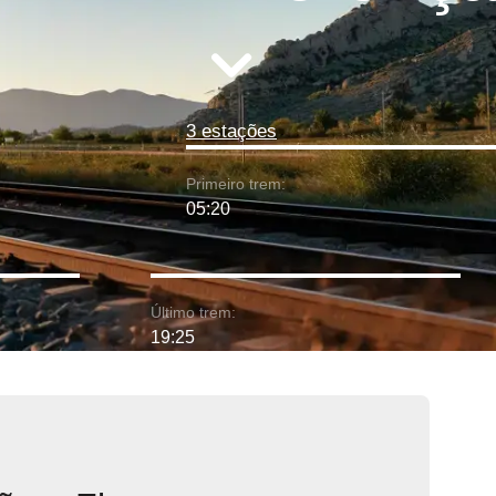
3 estações
Primeiro trem:
05:20
Último trem:
19:25