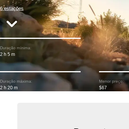
6 estações
Duração mínima:
2 h 5 m
Duração máxima:
Menor preço:
2 h 20 m
$67