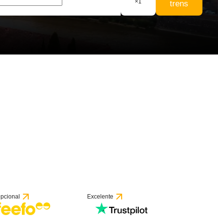
×
1
trens
53 avaliações
pcional
Excelente