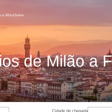
 e África
Sobre
os de Milão a F
Cidade de chegada