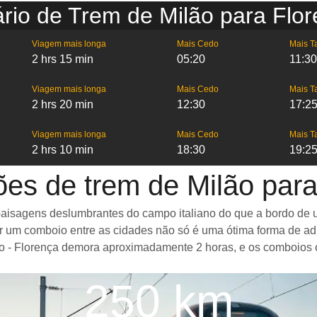
rio de Trem de Milão para Flo
Viagem mais longa
Mais Cedo
Mais T
2 hrs 15 min
05:20
11:30
Viagem mais longa
Mais Cedo
Mais T
2 hrs 20 min
12:30
17:2
Viagem mais longa
Mais Cedo
Mais T
2 hrs 10 min
18:30
19:2
ões de trem de Milão para
aisagens deslumbrantes do campo italiano do que a bordo de u
r um comboio entre as cidades não só é uma ótima forma de a
 - Florença demora aproximadamente 2 horas, e os comboios ofe
250 km