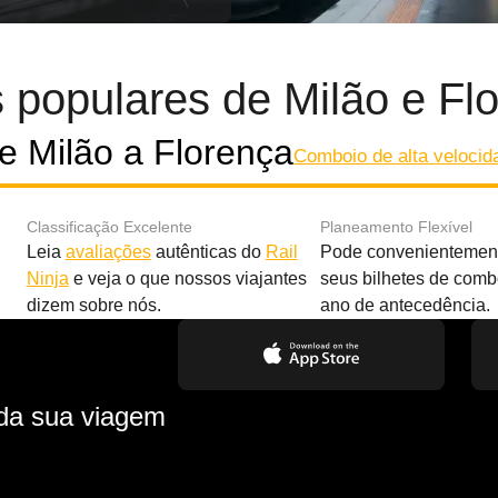
 populares de Milão e Fl
 Milão a Florença
Comboio de alta velocida
Classificação Excelente
Planeamento Flexível
Leia
avaliações
autênticas do
Rail
Pode convenientement
Ninja
e veja o que nossos viajantes
seus bilhetes de com
dizem sobre nós.
ano de antecedência.
 da sua viagem