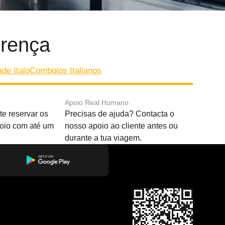
orença
de Italo
Comboios Italianos
Apoio Real Humano
e reservar os
Precisas de ajuda? Contacta o
boio com até um
nosso apoio ao cliente antes ou
durante a tua viagem.