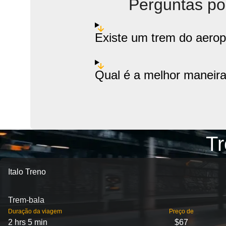
Perguntas po
Existe um trem do aerop
Qual é a melhor maneira
Tr
Italo Treno
Trem-bala
Duração da viagem
Preço de
2 hrs 5 min
$67