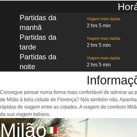
Horá
Partidas da
Viagem mais rápida
2 hrs 5 min
manhã
Partidas da
Viagem mais rápida
2 hrs 5 min
tarde
Partidas da
Viagem mais rápida
2 hrs 5 min
noite
Informaç
Consegue pensar numa forma mais confortável de admirar as p
de Milão à bela cidade de Florença? Nós também não. Apanha
rápidas de viagem entre as cidades. A viagem de comboio Milão
da sua viagem italiana.
Milão