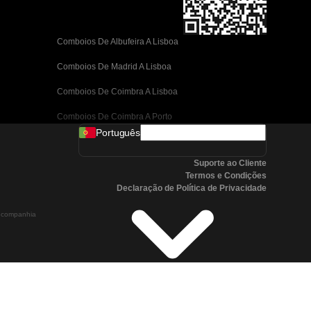
Comboios De Albufeira A Lisboa
Comboios De Madrid A Lisboa
Comboios De Coimbra A Lisboa
Comboios De Coimbra A Porto
Português
Comboios De Valência A Barcelona
Suporte ao Cliente
Comboios De Sevilha A Barcelona
Termos e Condições
Declaração de Política de Privacidade
Comboios De Málaga A Barcelona
a companhia
Comboios De Málaga A Madrid
Comboios De Córdoba A Madrid
Comboios De San Sebastian A Madrid
Comboios De Sevilha A Málaga