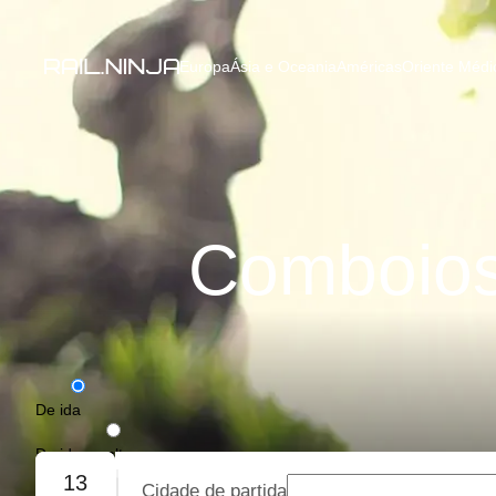
Europa
Ásia e Oceania
Américas
Oriente Médio
Comboios
De ida
De ida e volta
13
Cidade de partida