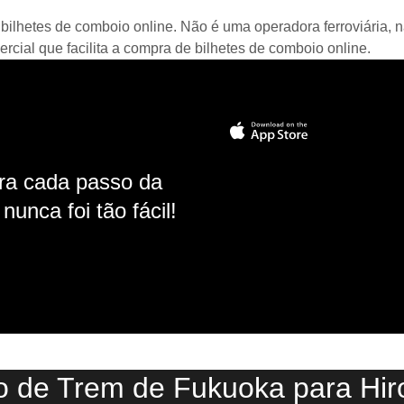
bilhetes de comboio online. Não é uma operadora ferroviária, n
ial que facilita a compra de bilhetes de comboio online.
ara cada passo da
unca foi tão fácil!
o de Trem de Fukuoka para Hi