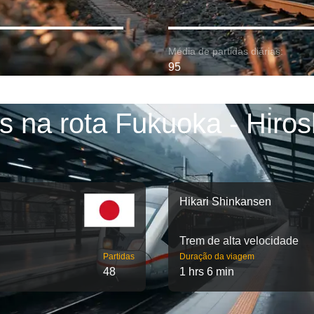
Média de partidas diárias:
95
s na rota Fukuoka - Hiro
Hikari Shinkansen
Trem de alta velocidade
Partidas
Duração da viagem
48
1 hrs 6 min