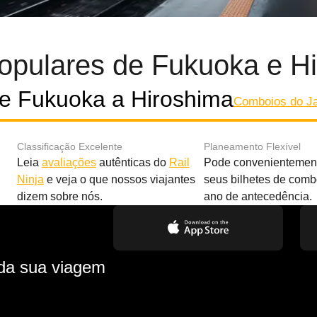
opulares de Fukuoka e H
e Fukuoka a Hiroshima
Comboios do J
Classificação Excelente
Planeamento Flexível
Leia
avaliações
autênticas do
Rail
Pode convenientement
Ninja
e veja o que nossos viajantes
seus bilhetes de com
dizem sobre nós.
ano de antecedência.
 da sua viagem