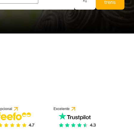
×
1
trens
16 avaliações
pcional
Excelente