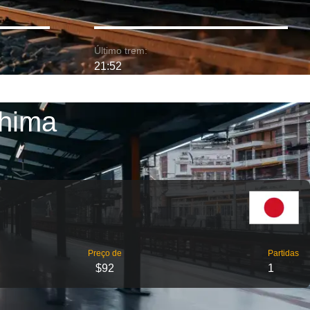
Último trem:
21:52
shima
Preço de
Partidas
$92
1