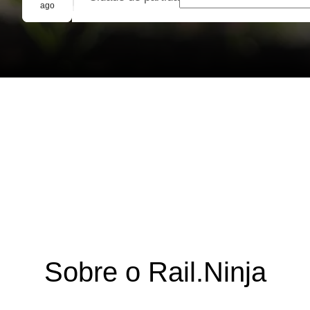
Reserva em grupo
ago
Sobre o Rail.Ninja