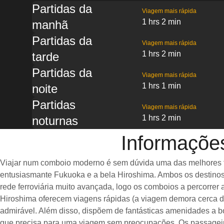
Partidas da
Viagem mais rápida
1 hrs 2 min
manhã
Partidas da
Viagem mais rápida
1 hrs 2 min
tarde
Partidas da
Viagem mais rápida
1 hrs 1 min
noite
Partidas
Viagem mais rápida
1 hrs 2 min
noturnas
Informaçõe
Viajar num comboio moderno é sem dúvida uma das melhores fo
entusiasmante Fukuoka e a bela Hiroshima. Ambos os destino
rede ferroviária muito avançada, logo os comboios a percorrer 
Hiroshima oferecem viagens rápidas (a viagem demora cerca d
admirável. Além disso, dispõem de fantásticas amenidades a b
que precisa para uma viagem sem preocupações. Os passageir