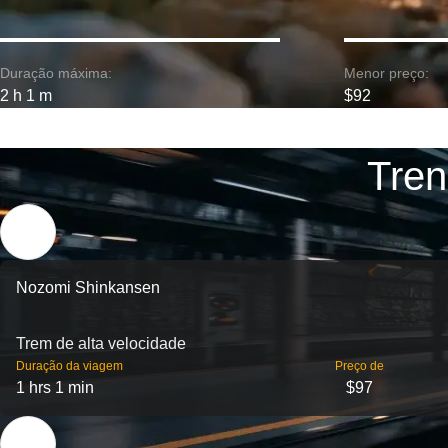
Duração máxima:
Menor preço:
2 h 1 m
$92
Tren
Nozomi Shinkansen
Trem de alta velocidade
Duração da viagem
Preço de
1 hrs 1 min
$97