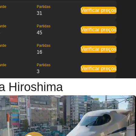
arde
Partidas
Verificar preços
31
arde
Partidas
Verificar preços
5
45
arde
Partidas
Verificar preços
2
16
arde
Partidas
Verificar preços
2
3
a Hiroshima