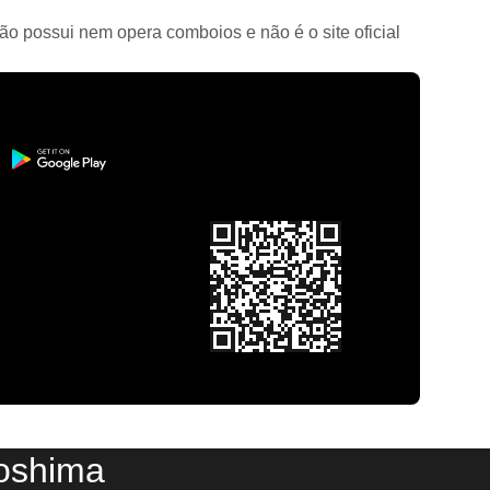
ão possui nem opera comboios e não é o site oficial
roshima