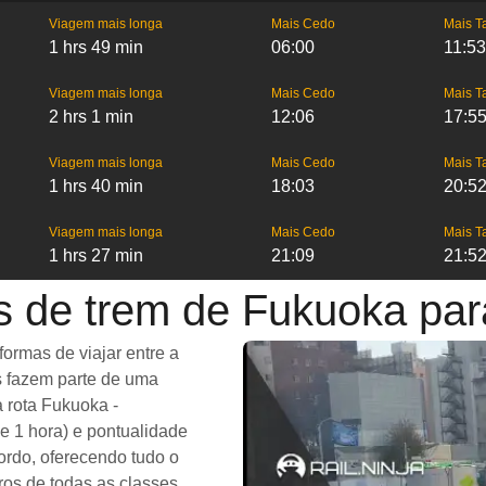
Viagem mais longa
Mais Cedo
Mais T
1 hrs 49 min
06:00
11:53
Viagem mais longa
Mais Cedo
Mais T
2 hrs 1 min
12:06
17:5
Viagem mais longa
Mais Cedo
Mais T
1 hrs 40 min
18:03
20:5
Viagem mais longa
Mais Cedo
Mais T
1 hrs 27 min
21:09
21:5
s de trem de Fukuoka par
rmas de viajar entre a
s fazem parte de uma
a rota Fukuoka -
e 1 hora) e pontualidade
ordo, oferecendo tudo o
os de todas as classes