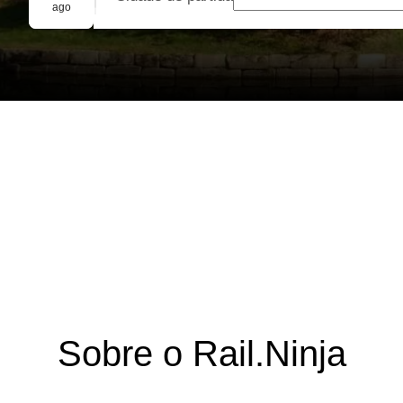
Reserva em grupo
ago
Sobre o Rail.Ninja