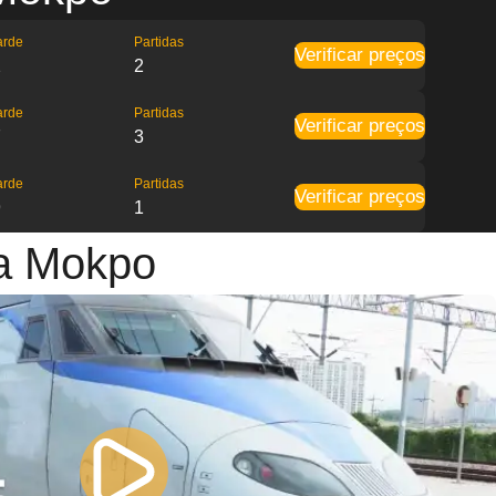
arde
Partidas
Verificar preços
2
2
arde
Partidas
Verificar preços
7
3
arde
Partidas
Verificar preços
9
1
ra Mokpo