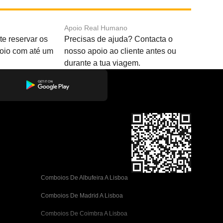
Apoio Real Humano
e reservar os
Precisas de ajuda? Contacta o
boio com até um
nosso apoio ao cliente antes ou
durante a tua viagem.
Comboios De Albufeira A Lisboa
Comboios De Madrid A Lisboa
Comboios De Coimbra A Lisboa