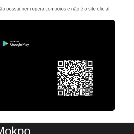
ão possui nem opera comboios e não é o site oficial
 Mokpo