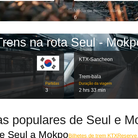
Média de partidas diárias:
6
Trens na rota Seul - Mokp
KTX-Sancheon
Trem-bala
Partidas
Duração da viagem
3
2 hrs 33 min
as populares de Seul e M
e Seul a Mokpo
Bilhetes de trem KTX
Reserve