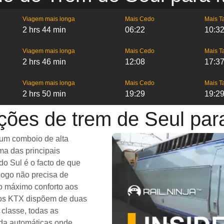
Viagem mais longa
Mais Cedo
Mais T
2 hrs 44 min
06:22
10:3
Viagem mais longa
Mais Cedo
Mais T
2 hrs 46 min
12:08
17:3
Viagem mais longa
Mais Cedo
Mais T
2 hrs 50 min
19:29
19:2
ções de trem de Seul pa
 um comboio de alta
a das principais
do Sul é o facto de que
logo não precisa de
 o máximo conforto aos
ios KTX dispõem de duas
classe, todas as
da automáticas onde