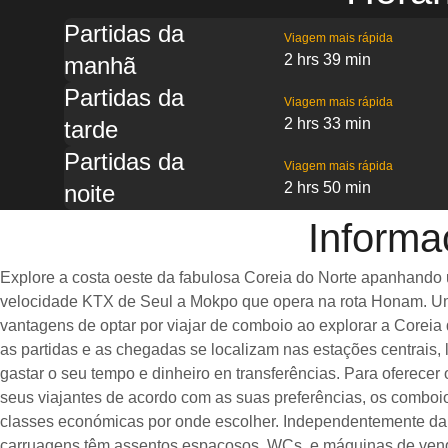
Partidas da
Viagem mais rápida
2 hrs 39 min
manhã
Partidas da
Viagem mais rápida
2 hrs 33 min
tarde
Partidas da
Viagem mais rápida
2 hrs 50 min
noite
Informa
Explore a costa oeste da fabulosa Coreia do Norte apanhando
velocidade KTX de Seul a Mokpo que opera na rota Honam. Um
vantagens de optar por viajar de comboio ao explorar a Coreia 
as partidas e as chegadas se localizam nas estações centrais, 
gastar o seu tempo e dinheiro en transferências. Para oferecer
seus viajantes de acordo com as suas preferências, os combo
classes económicas por onde escolher. Independentemente da 
carruagens têm assentos espaçosos, WCs, e máquinas de ven