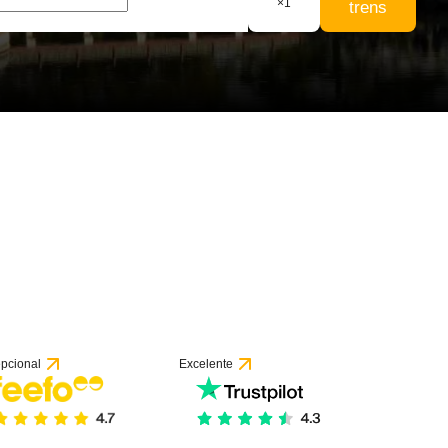
×
1
trens
52 avaliações
pcional
Excelente