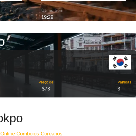
Último trem:
19:29
o
Preço de
Partidas
$73
3
okpo
 Online Comboios Coreanos