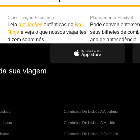
Classificação Excelente
Planeamento Flexível
Leia
avaliações
autênticas do
Rail
Pode convenientement
Ninja
e veja o que nossos viajantes
seus bilhetes de com
dizem sobre nós.
ano de antecedência.
 da sua viagem
Lisboa
Comboios De Lisboa A Albufeira
 Lisboa
Comboios De Lisboa A Madrid
isboa
Comboios De Lisboa A Coimbra