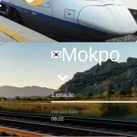
Mokpo
1 estação
Primeiro trem:
06:22