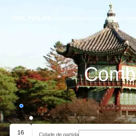
Europa
Ásia e Oceania
Américas
Oriente Médio
Combo
De ida
De ida e volta
16
Cidade de partida