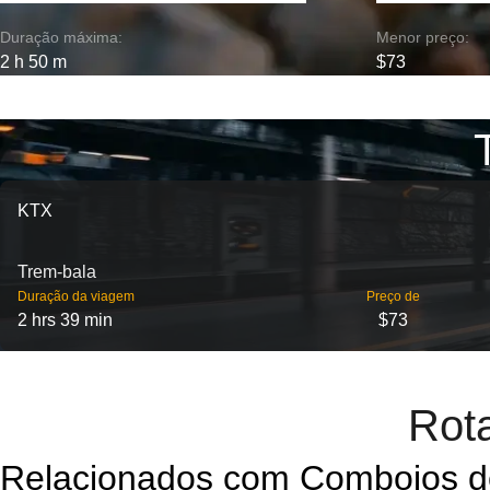
Duração máxima:
Menor preço:
2 h 50 m
$73
KTX
Trem-bala
Duração da viagem
Preço de
2 hrs 39 min
$73
Rot
Relacionados com Comboios d