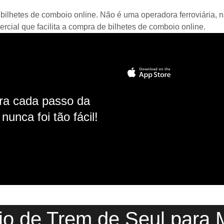
bilhetes de comboio online. Não é uma operadora ferroviária, n
ial que facilita a compra de bilhetes de comboio online.
ara cada passo da
unca foi tão fácil!
io de Trem de Seul para