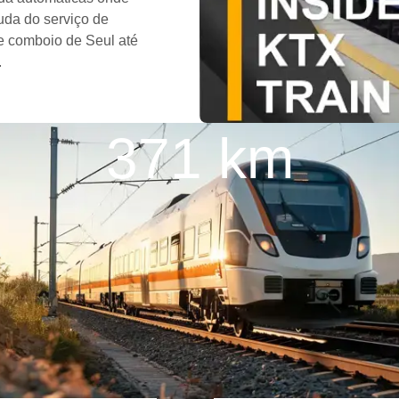
uda do serviço de
de comboio de Seul até
.
371 km