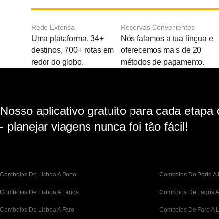
Rede Extensa
Reservas Convenientes
Uma plataforma, 34+
Nós falamos a tua língua e
destinos, 700+ rotas em
oferecemos mais de 20
redor do globo.
métodos de pagamento.
Nosso aplicativo gratuito para cada etapa
- planejar viagens nunca foi tão fácil!
Comboios De Lisboa A Porto
Comboios De Porto A 
Comboios De Lisboa A Lagos
Comboios De Lagos A
Comboios De Lisboa A Faro
Comboios De Faro A L