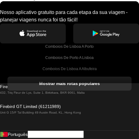
Nosso aplicativo gratuito para cada etapa da sua viagem -
planejar viagens nunca foi tão fácil!
Comboios De Lisboa A Porto
Comboios De Porto A Lisboa
Comboios De Lisboa A Albufeira
Comboios De Albufeira A Lisboa
Mostrar mais rotas populares
Firebird GT Limited (OC 1451)
Comboios De Lisboa A Lagos
432, Triq Fleur de Lys, Suite 1, Birkirkara, BKR 9061, Malta
Comboios De Lagos A Lisboa
Firebird GT Limited (61211989)
Unit G 15/F Tal Building 49 Austin Road, KL, Hong Kong
Comboios De Lisboa A Madrid
Comboios De Madrid A Lisboa
Português
Comboios De Lisboa A Faro