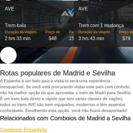
AVE
AVE
Trem-bala
Trem com 1 mudança
Duração da viagem
Preço de
Partidas
Duração da viagem
Preço d
2 hrs 33 min
$48
15
3 hrs 43 min
$79
Rotas populares de Madrid e Sevilha
A Espanha é um belo país e visitá-lo será uma experiência
inesquecível. Se você está procurando visitar este país com conforto,
não há melhor opção do que aproveitar o trem de Madri para Sevilha.
É um trem bala direto e rápido que tem várias classes de vagões,
todos os trens AVE são bem equipados, modernos e têm assentos
confortáveis. Escolhendo esta opção, você não ficará desapontado!
Relacionados com Comboios de Madrid a Sevilha
Comboios Espanhóis