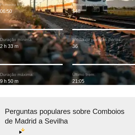
Primeiro trem:
Menor preço:
06:50
$48
Duração mínima:
Média de partidas diárias:
2 h 33 m
36
Duração máxima:
Último trem:
9 h 50 m
21:05
Perguntas populares sobre Comboios
de Madrid a Sevilha