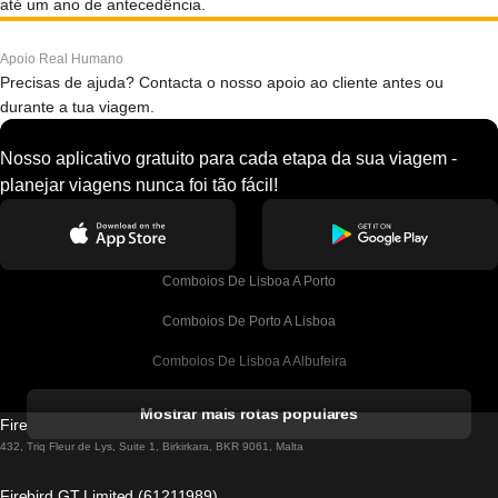
até um ano de antecedência.
Apoio Real Humano
Precisas de ajuda? Contacta o nosso apoio ao cliente antes ou
durante a tua viagem.
Nosso aplicativo gratuito para cada etapa da sua viagem -
planejar viagens nunca foi tão fácil!
Comboios De Lisboa A Porto
Comboios De Porto A Lisboa
Comboios De Lisboa A Albufeira
Comboios De Albufeira A Lisboa
Mostrar mais rotas populares
Firebird GT Limited (OC 1451)
Comboios De Lisboa A Lagos
432, Triq Fleur de Lys, Suite 1, Birkirkara, BKR 9061, Malta
Comboios De Lagos A Lisboa
Firebird GT Limited (61211989)