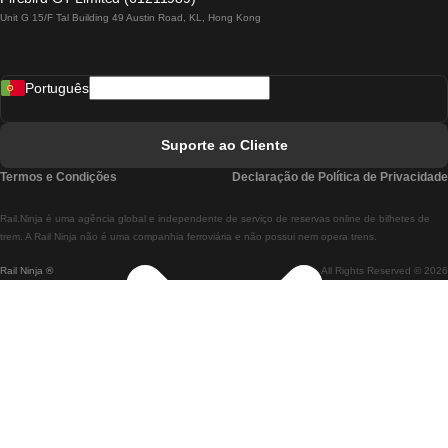
Unit G 15/F Tal Building 49 Austin Road, KL, Hong Kong
Comboios De Lisboa A Madrid
Comboios De Madrid A Lisboa
Português
Comboios De Lisboa A Faro
Comboios De Faro A Lisboa
Suporte ao Cliente
Comboios De Lisboa A Coimbra
Termos e Condições
Declaração de Política de Privacidade
Comboios De Coimbra A Lisboa
Rail.Ninja é uma agência global e independente de serviço de reservas online de bilhetes de
Comboios De Lisboa A Braga
trem. A Rail Ninja não é uma companhia ferroviária e não possui nem opera trens.
Rail Ninja ®
All Rights Reserved © 2026
Comboios De Braga A Lisboa
Comboios De Porto A Coimbra
Comboios De Coimbra A Porto
Comboios De Barcelona A Madrid
Comboios De Madrid A Barcelona