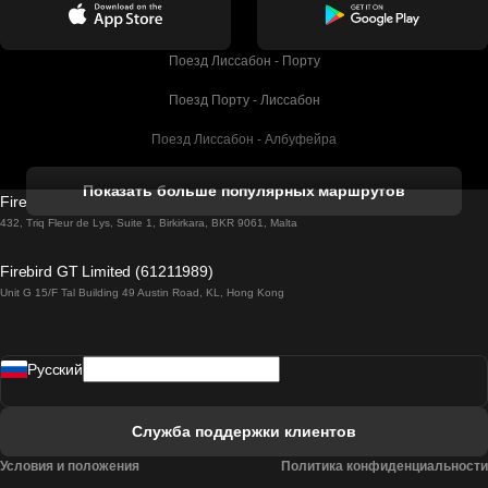
Поезд Лиссабон - Порту
Поезд Порту - Лиссабон
Поезд Лиссабон - Албуфейра
Поезд Албуфейра - Лиссабон
Показать больше популярных маршрутов
Firebird GT Limited (OC 1451)
Поезд Лиссабон - Лагос
432, Triq Fleur de Lys, Suite 1, Birkirkara, BKR 9061, Malta
Поезд Лагос - Лиссабон
Firebird GT Limited (61211989)
Unit G 15/F Tal Building 49 Austin Road, KL, Hong Kong
Поезд Лиссабон - Мадрид
Поезд Мадрид - Лиссабон
Pусский
Поезд Лиссабон - Фару
Поезд Фару - Лиссабон
Служба поддержки клиентов
Поезд Лиссабон - Коимбра
Условия и положения
Политика конфиденциальности