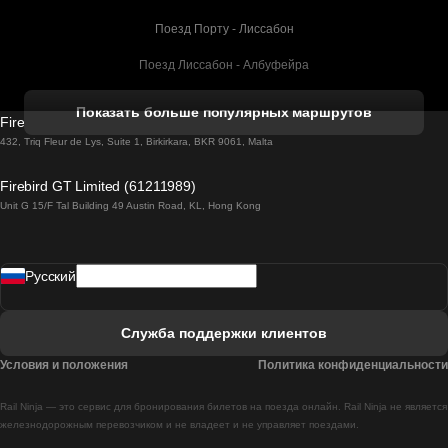
Поезд Порту - Лиссабон
Поезд Лиссабон - Албуфейра
Поезд Албуфейра - Лиссабон
Показать больше популярных маршрутов
Firebird GT Limited (OC 1451)
Поезд Лиссабон - Лагос
432, Triq Fleur de Lys, Suite 1, Birkirkara, BKR 9061, Malta
Поезд Лагос - Лиссабон
Firebird GT Limited (61211989)
Unit G 15/F Tal Building 49 Austin Road, KL, Hong Kong
Поезд Лиссабон - Мадрид
Поезд Мадрид - Лиссабон
Pусский
Поезд Лиссабон - Фару
Поезд Фару - Лиссабон
Служба поддержки клиентов
Поезд Лиссабон - Коимбра
Условия и положения
Политика конфиденциальности
Поезд Коимбра - Лиссабон
Rail Ninja — это сервис для бронирования билетов на поезда онлайн. Rail Ninja не является
Поезд Лиссабон - Брага
железнодорожным перевозчиком и не владеет и не управляет поездами.