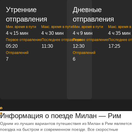
Утренние
Дневные
отправления
отправления
Мин. время в пути
Макс. время в пути
Мин. время в пути
Макс. время в
4 ч 15 мин
4 ч 30 мин
4 ч 9 мин
4 ч 35 мин
Первое отправление
Последнее отправление
Первое отправление
Последнее о
05:20
11:30
12:30
17:25
Отправлений
Отправлений
7
6
1
Информация о поезде Милан — Рим
2
Одним из лучших вариантов путешествия из Милан в Рим является
поездка на быстром и современном поезде. Все скоростные