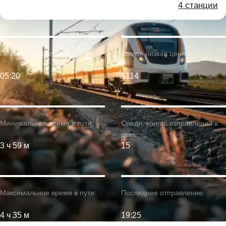
4 станции
Первое отправление:
Самая низкая цена:
05:20
$114
Минимальное время в пути:
Средн. кол-во отправлений в
день:
3 ч 59 м
15
Максимальное время в пути:
Последнее отправление:
4 ч 35 м
19:25