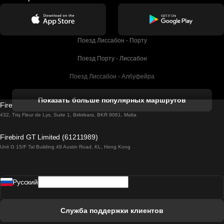
Поезд Лиссабон - Порту
Поезд Порту - Лиссабон
Поезд Лиссабон - Албуфейра
Поезд Албуфейра - Лиссабон
Показать больше популярных маршрутов
Firebird GT Limited (OC 1451)
Поезд Лиссабон - Лагос
432, Triq Fleur de Lys, Suite 1, Birkirkara, BKR 9061, Malta
Поезд Лагос - Лиссабон
Firebird GT Limited (61211989)
Unit G 15/F Tal Building 49 Austin Road, KL, Hong Kong
Поезд Лиссабон - Мадрид
Поезд Мадрид - Лиссабон
Pусский
Поезд Лиссабон - Фару
Поезд Фару - Лиссабон
Служба поддержки клиентов
Поезд Лиссабон - Коимбра