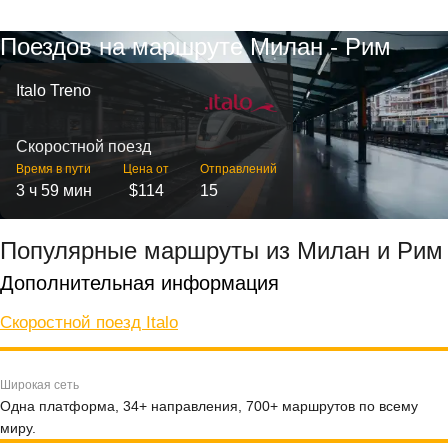
Поездов на маршруте Милан - Рим
Italo Treno
Скоростной поезд
Время в пути
Цена от
Отправлений
3 ч 59 мин
$114
15
Популярные маршруты из Милан и Рим
Дополнительная информация
Скоростной поезд Italo
Широкая сеть
Одна платформа, 34+ направления, 700+ маршрутов по всему
миру.