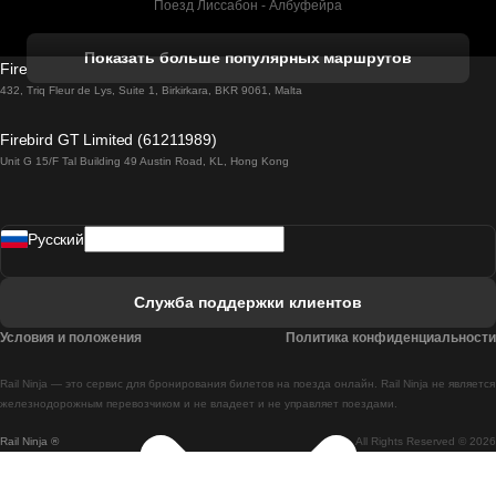
Поезд Лиссабон - Албуфейра
Поезд Албуфейра - Лиссабон
Показать больше популярных маршрутов
Firebird GT Limited (OC 1451)
Поезд Лиссабон - Лагос
432, Triq Fleur de Lys, Suite 1, Birkirkara, BKR 9061, Malta
Поезд Лагос - Лиссабон
Firebird GT Limited (61211989)
Unit G 15/F Tal Building 49 Austin Road, KL, Hong Kong
Поезд Лиссабон - Мадрид
Поезд Мадрид - Лиссабон
Pусский
Поезд Лиссабон - Фару
Поезд Фару - Лиссабон
Служба поддержки клиентов
Поезд Лиссабон - Коимбра
Условия и положения
Политика конфиденциальности
Поезд Коимбра - Лиссабон
Rail Ninja — это сервис для бронирования билетов на поезда онлайн. Rail Ninja не является
Поезд Лиссабон - Брага
железнодорожным перевозчиком и не владеет и не управляет поездами.
Rail Ninja ®
All Rights Reserved © 2026
Поезд Брага - Лиссабон
Поезд Порту - Коимбра