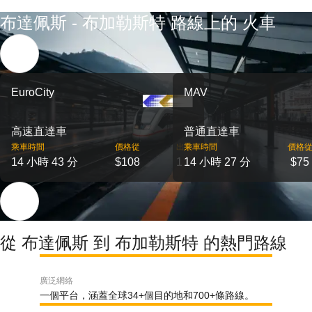
布達佩斯 - 布加勒斯特 路線上的 火車
EuroCity
MAV
高速直達車
普通直達車
乘車時間
價格從
出發
乘車時間
價格
14 小時 43 分
$108
1
14 小時 27 分
$75
從 布達佩斯 到 布加勒斯特 的熱門路線
廣泛網絡
一個平台，涵蓋全球34+個目的地和700+條路線。