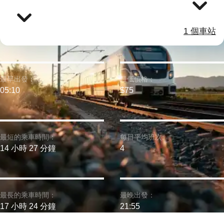
1 個車站
最早出發：
最低價格：
05:10
$75
最短的乘車時間：
每日平均班次:
14 小時 27 分鐘
4
最長的乘車時間：
最晚出發：
17 小時 24 分鐘
21:55