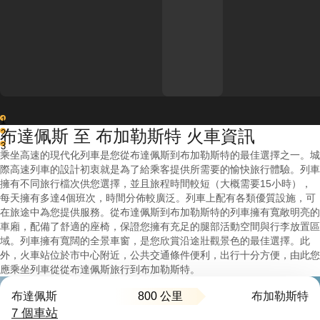
1
布達佩斯 至 布加勒斯特 火車資訊
2
3
乘坐高速的現代化列車是您從布達佩斯到布加勒斯特的最佳選擇之一。城
際高速列車的設計初衷就是為了給乘客提供所需要的愉快旅行體驗。列車
擁有不同旅行檔次供您選擇，並且旅程時間較短（大概需要15小時），
每天擁有多達4個班次，時間分佈較廣泛。列車上配有各類優質設施，可
在旅途中為您提供服務。從布達佩斯到布加勒斯特的列車擁有寬敞明亮的
車廂，配備了舒適的座椅，保證您擁有充足的腿部活動空間與行李放置區
域。列車擁有寬闊的全景車窗，是您欣賞沿途壯觀景色的最佳選擇。此
外，火車站位於市中心附近，公共交通條件便利，出行十分方便，由此您
應乘坐列車從從布達佩斯旅行到布加勒斯特。
800 公里
布達佩斯
布加勒斯特
7 個車站