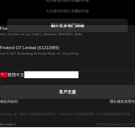
光州廣域市開往首爾的列車
大邱廣域市開往首爾的列車
科克開往都柏林的列車
顯示更多熱門路線
Firebird GT Limited (OC 1451)
都柏林開往戈尔韦的列車
432, Triq Fleur de Lys, Suite 1, Birkirkara, BKR 9061, Malta
倫敦開往愛丁堡的列車
Firebird GT Limited (61211989)
Unit G 15/F Tal Building 49 Austin Road, KL, Hong Kong
羅馬開往拿坡里的列車
罗瓦涅米開往赫尔辛基的列車
繁體中文
里斯本開往拉哥斯的列車
里斯本開往波多的列車
客戶支援
里斯本開往科英布拉的列車
條款與細則
隱私權政策聲明
馬德里開往馬拉加的列車
Rail Ninja 是一個線上火車票預訂服務平台。Rail Ninja 並非鐵路運營商，亦不擁有或經營任何列車。
馬德里開往巴塞罗那的列車
Rail Ninja ®
All Rights Reserved © 2026
馬德里開往塞維亞的列車