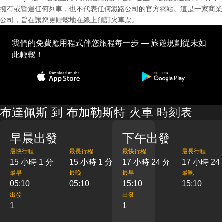
擁有或營運任何列車，也不代表任何鐵路公司的官方網站。這是一家商業
公司，旨在讓您更輕鬆地在線上預訂火車票。
我們的免費應用程式伴您旅程每一步 — 旅遊規劃從未如
此輕鬆！
布達佩斯 到 布加勒斯特 火車 時刻表
早晨出發
下午出發
最快行程
最長行程
最快行程
最長行程
15 小時 1 分
15 小時 1 分
17 小時 24 分
17 小時 24
最早
最晚
最早
最晚
05:10
05:10
15:10
15:10
出發
出發
1
1