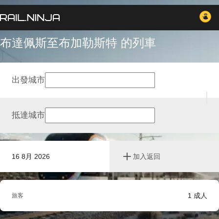
布達佩斯至布加勒斯特 的列車
出發城市
抵達城市
16 8月 2026
加入返回
1
成人
旅客