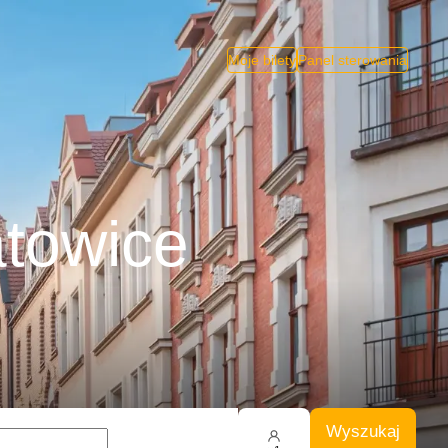
Moje bilety
Panel sterowania
atowice
Wyszukaj