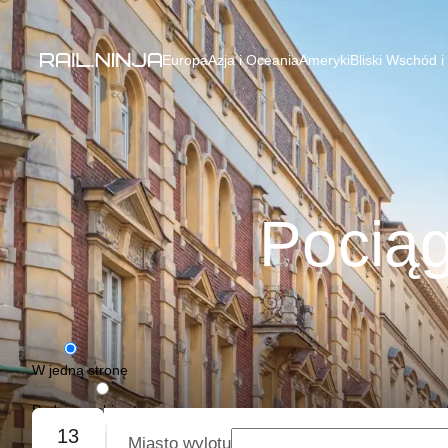
Europa
Azja i Oceania
Ameryki
Bliski Wschód i
Pociąg
W jedną stronę
Podróż w obie strony
13
Miasto wylotu