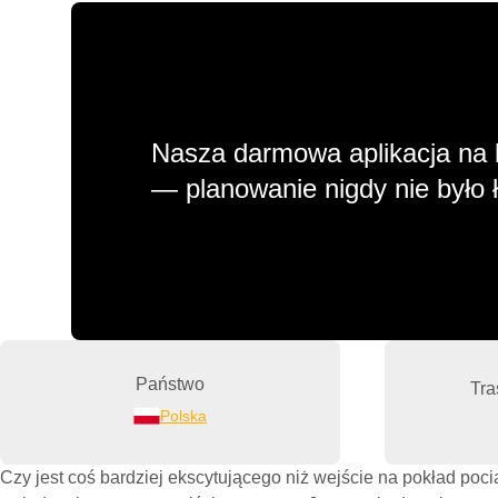
Nasza darmowa aplikacja na 
— planowanie nigdy nie było ł
Państwo
Tra
Polska
Czy jest coś bardziej ekscytującego niż wejście na pokład poc