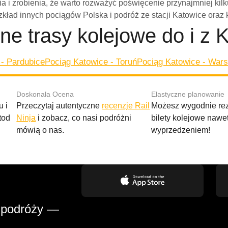
ia i zrobienia, że warto rozważyć poświęcenie przynajmniej kil
zkład innych pociągów Polska i podróż ze stacji Katowice oraz
ne trasy kolejowe do i z 
 - Pardubice
Pociąg Katowice - Toruń
Pociąg Katowice - War
Doskonała Ocena
Elastyczne planowanie
 i
Przeczytaj autentyczne
recenzje Rail
Możesz wygodnie r
tod
Ninja
i zobacz, co nasi podróżni
bilety kolejowe nawe
mówią o nas.
wyprzedzeniem!
 podróży —