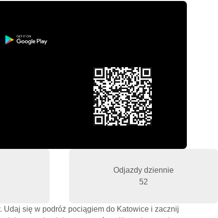
Odjazdy dziennie
52
. Udaj się w podróż pociągiem do Katowice i zacznij