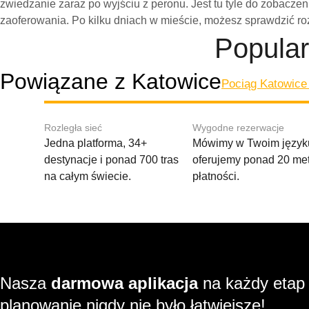
zwiedzanie zaraz po wyjściu z peronu. Jest tu tyle do zobaczen
zaoferowania. Po kilku dniach w mieście, możesz sprawdzić ro
Popular
Powiązane z Katowice
Pociąg Katowice
Rozległa sieć
Wygodne rezerwacje
Jedna platforma, 34+
Mówimy w Twoim języku
destynacje i ponad 700 tras
oferujemy ponad 20 me
na całym świecie.
płatności.
Nasza
darmowa aplikacja
na każdy etap
planowanie nigdy nie było łatwiejsze!