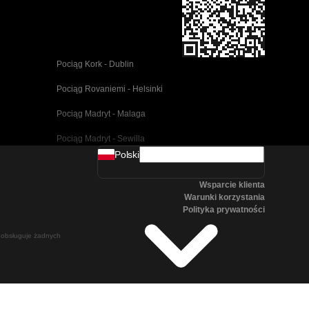
Pociąg Kork - Dublin
Pociąg Rovaniemi - Helsinki
Pociąg Madryt - Malaga
Pociąg Madryt - Sewilla
Polski
Pociąg Barcelona - Malaga
Wsparcie klienta
Pociąg Pusan - Cheonan(Asan)
Warunki korzystania
Polityka prywatności
Pociąg Wiedeń - Salzburg
ie obsługuje żadnych
Pociąg Seul - Pusan
Pociąg Göteborg - Stockholm
Pociąg Salzburg - Wiedeń