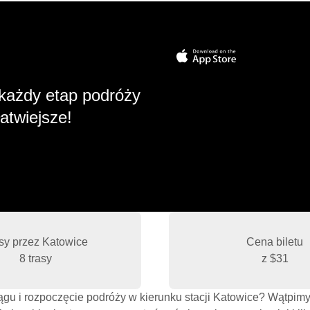
każdy etap podróży
atwiejsze!
sy przez Katowice
Cena biletu
8 trasy
z
$31
iągu i rozpoczęcie podróży w kierunku stacji Katowice? Wątpimy