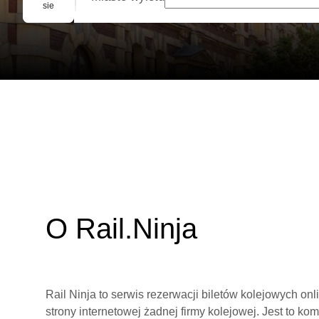
Rezerwacja grupowa
sie
O Rail.Ninja
Rail Ninja to serwis rezerwacji biletów kolejowych on
strony internetowej żadnej firmy kolejowej. Jest to ko