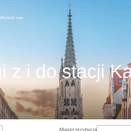
 Afryka
O nas
i z i do stacji K
Miasto przybycia