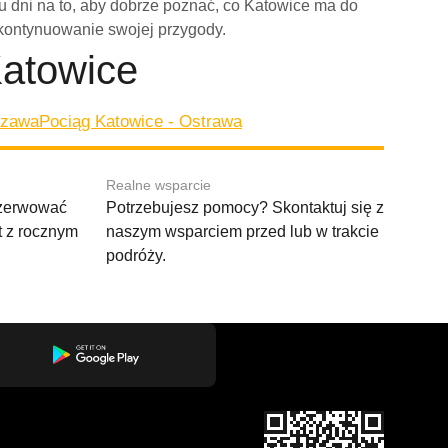
ku dni na to, aby dobrze poznać, co Katowice ma do
 kontynuowanie swojej przygody.
Katowice
szawa
Pociąg Katowice - Ostrawa
Realne wsparcie
ezerwować
Potrzebujesz pomocy? Skontaktuj się z
t z rocznym
naszym wsparciem przed lub w trakcie
podróży.