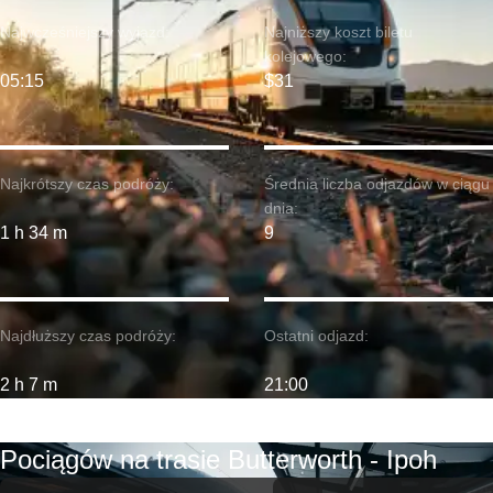
Najwcześniejszy wyjazd:
Najniższy koszt biletu
kolejowego:
05:15
$31
Najkrótszy czas podróży:
Średnia liczba odjazdów w ciągu
dnia:
1 h 34 m
9
Najdłuższy czas podróży:
Ostatni odjazd:
2 h 7 m
21:00
Pociągów na trasie Butterworth - Ipoh