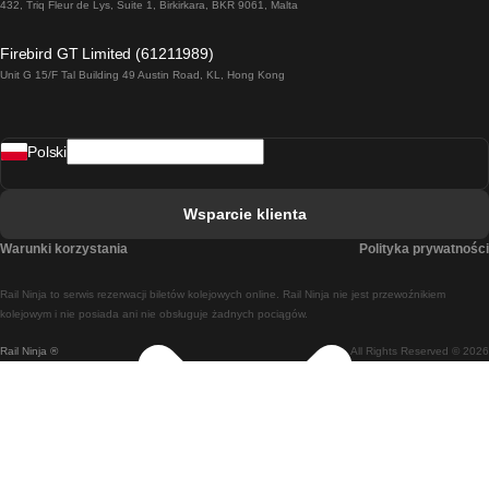
Pociąg Dublin - Galway
432, Triq Fleur de Lys, Suite 1, Birkirkara, BKR 9061, Malta
Pociąg Londyn - Edinburgh
Firebird GT Limited (61211989)
Unit G 15/F Tal Building 49 Austin Road, KL, Hong Kong
Pociąg Rzym - Neapol
Pociąg Rovaniemi - Helsinki
Polski
Pociąg Lizbona - Lagos
Pociąg Lizbona - Porto
Wsparcie klienta
Pociąg Lizbona - Coimbra
Warunki korzystania
Polityka prywatności
Pociąg Madryt - Malaga
Rail Ninja to serwis rezerwacji biletów kolejowych online. Rail Ninja nie jest przewoźnikiem
Pociąg Madryt - Lizbona
kolejowym i nie posiada ani nie obsługuje żadnych pociągów.
Rail Ninja ®
All Rights Reserved © 2026
Pociąg Madryt - Barcelona
Pociąg Madryt - Alicante
Pociąg Madryt - Sewilla
Pociąg Malaga - Madryt