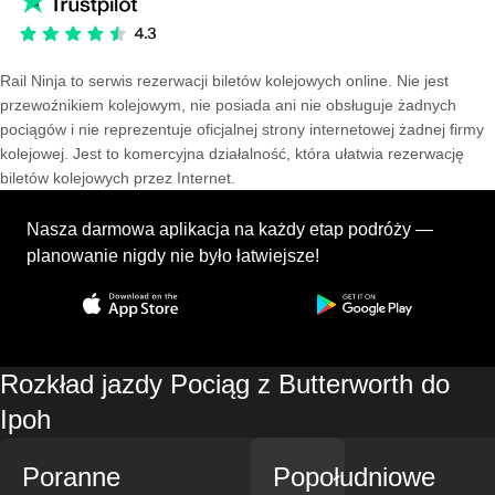
Rail Ninja to serwis rezerwacji biletów kolejowych online. Nie jest
przewoźnikiem kolejowym, nie posiada ani nie obsługuje żadnych
pociągów i nie reprezentuje oficjalnej strony internetowej żadnej firmy
kolejowej. Jest to komercyjna działalność, która ułatwia rezerwację
biletów kolejowych przez Internet.
Nasza darmowa aplikacja na każdy etap podróży —
planowanie nigdy nie było łatwiejsze!
Rozkład jazdy Pociąg z Butterworth do
Ipoh
Poranne
Popołudniowe