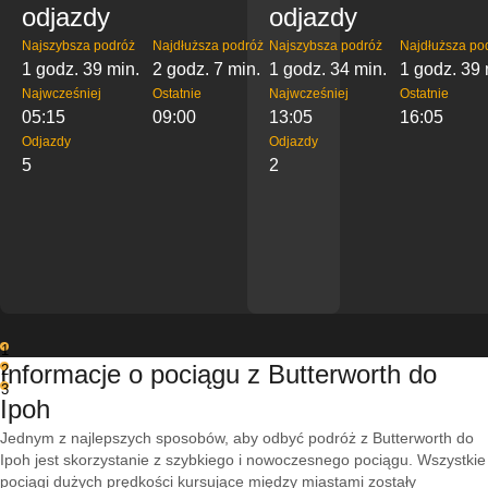
odjazdy
odjazdy
Najszybsza podróż
Najdłuższa podróż
Najszybsza podróż
Najdłuższa po
1 godz. 39 min.
2 godz. 7 min.
1 godz. 34 min.
1 godz. 39 
Najwcześniej
Ostatnie
Najwcześniej
Ostatnie
05:15
09:00
13:05
16:05
Odjazdy
Odjazdy
5
2
1
Informacje o pociągu z Butterworth do
2
3
Ipoh
Jednym z najlepszych sposobów, aby odbyć podróż z Butterworth do
Ipoh jest skorzystanie z szybkiego i nowoczesnego pociągu. Wszystkie
pociągi dużych prędkości kursujące między miastami zostały