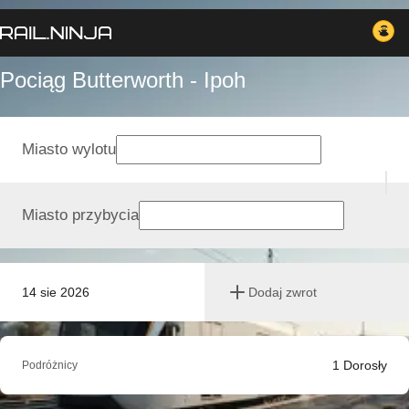
Pociąg Butterworth - Ipoh
Miasto wylotu
Miasto przybycia
14 sie 2026
Dodaj zwrot
1
Dorosły
Podróżnicy