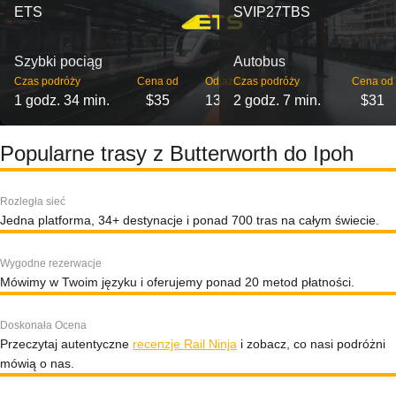
ETS
SVIP27TBS
Szybki pociąg
Autobus
Czas podróży
Cena od
Odjazdy
Czas podróży
Cena od
1 godz. 34 min.
$35
13
2 godz. 7 min.
$31
Popularne trasy z Butterworth do Ipoh
Rozległa sieć
Jedna platforma, 34+ destynacje i ponad 700 tras na całym świecie.
Wygodne rezerwacje
Mówimy w Twoim języku i oferujemy ponad 20 metod płatności.
Doskonała Ocena
Przeczytaj autentyczne
recenzje Rail Ninja
i zobacz, co nasi podróżni
mówią o nas.