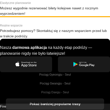
Elastyczne planowanie
Możesz wygodnie rezerwować bilety kolejowe nawet z rocznym
wyprzedzeniem!
Realne wsparcie
Potrzebujesz pomocy? Skontaktuj się z naszym wsparciem przed lub
w trakcie podróży.
Nasza
darmowa aplikacja
na każdy etap podróży —
planowanie nigdy nie było łatwiejsze!
Pociąg Gyeongju - Seul
Pociąg Gwangju - Seul
Pociąg Daegu - Seul
Pociąg Kork - Dublin
Pokaż bardziej popularne trasy
Firebird GT Limited (OC 1451)