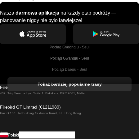
Nasza
darmowa aplikacja
na każdy etap podróży —
planowanie nigdy nie było łatwiejsze!
Pociąg Gyeongju - Seul
Pociąg Gwangju - Seul
Pociąg Daegu - Seul
Pociąg Kork - Dublin
Pokaż bardziej popularne trasy
Firebird GT Limited (OC 1451)
Pociąg Dublin - Galway
432, Triq Fleur de Lys, Suite 1, Birkirkara, BKR 9061, Malta
Pociąg Londyn - Edinburgh
Firebird GT Limited (61211989)
Unit G 15/F Tal Building 49 Austin Road, KL, Hong Kong
Pociąg Rzym - Neapol
Pociąg Rovaniemi - Helsinki
Polski
Pociąg Lizbona - Lagos