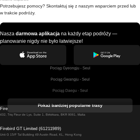
Potrzebujesz pomocy? Skontaktuj się z naszym wsparciem przed lub
w trakcie podróży.
Nasza
darmowa aplikacja
na każdy etap podróży —
planowanie nigdy nie było łatwiejsze!
Pociąg Gyeongju - Seul
Pociąg Gwangju - Seul
Pociąg Daegu - Seul
Pociąg Kork - Dublin
Pokaż bardziej popularne trasy
Firebird GT Limited (OC 1451)
Pociąg Dublin - Galway
432, Triq Fleur de Lys, Suite 1, Birkirkara, BKR 9061, Malta
Pociąg Londyn - Edinburgh
Firebird GT Limited (61211989)
Unit G 15/F Tal Building 49 Austin Road, KL, Hong Kong
Pociąg Rzym - Neapol