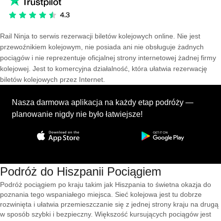
Rail Ninja to serwis rezerwacji biletów kolejowych online. Nie jest
przewoźnikiem kolejowym, nie posiada ani nie obsługuje żadnych
pociągów i nie reprezentuje oficjalnej strony internetowej żadnej firmy
kolejowej. Jest to komercyjna działalność, która ułatwia rezerwację
biletów kolejowych przez Internet.
Nasza darmowa aplikacja na każdy etap podróży —
planowanie nigdy nie było łatwiejsze!
Podróż do Hiszpanii Pociągiem
Podróż pociągiem po kraju takim jak Hiszpania to świetna okazja do
poznania tego wspaniałego miejsca. Sieć kolejowa jest tu dobrze
rozwinięta i ułatwia przemieszczanie się z jednej strony kraju na drugą
w sposób szybki i bezpieczny. Większość kursujących pociągów jest