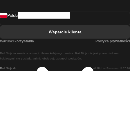
Pociąg Rovaniemi - Helsinki
Polski
Pociąg Lizbona - Lagos
Pociąg Lizbona - Porto
Wsparcie klienta
Pociąg Lizbona - Coimbra
Warunki korzystania
Polityka prywatności
Pociąg Madryt - Malaga
Rail Ninja to serwis rezerwacji biletów kolejowych online. Rail Ninja nie jest przewoźnikiem
Pociąg Madryt - Lizbona
kolejowym i nie posiada ani nie obsługuje żadnych pociągów.
Rail Ninja ®
All Rights Reserved © 2026
Pociąg Madryt - Barcelona
Pociąg Madryt - Alicante
Pociąg Madryt - Sewilla
Pociąg Malaga - Madryt
Pociąg Barcelona - Madryt
Pociąg Barcelona - Sewilla