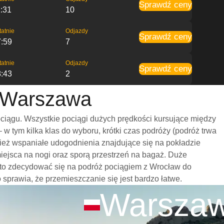
Sprawdź ceny
:31
10
tatnie
Odjazdy
Sprawdź ceny
7:59
7
tatnie
Odjazdy
Sprawdź ceny
8:43
2
o Warszawa
iągu. Wszystkie pociągi dużych prędkości kursujące między
 tym kilka klas do wyboru, krótki czas podróży (podróż trwa
nież wspaniałe udogodnienia znajdujące się na pokładzie
iejsca na nogi oraz sporą przestrzeń na bagaż. Duże
rto zdecydować się na podróż pociągiem z Wrocław do
o sprawia, że przemieszczanie się jest bardzo łatwe.
Warsza