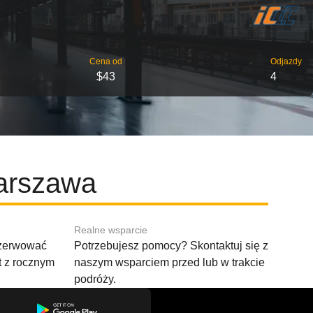
Cena od
Odjazdy
$43
4
Warszawa
Realne wsparcie
ezerwować
Potrzebujesz pomocy? Skontaktuj się z
t z rocznym
naszym wsparciem przed lub w trakcie
podróży.