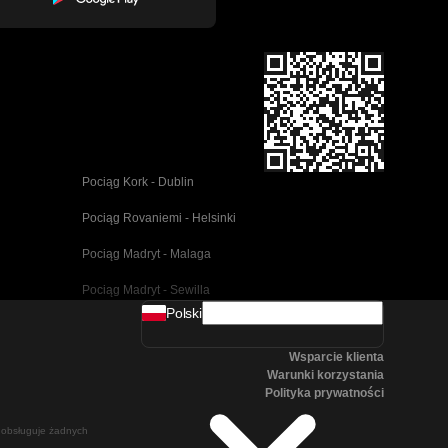
Pociąg Kork - Dublin
Pociąg Rovaniemi - Helsinki
Pociąg Madryt - Malaga
Pociąg Madryt - Sewilla
Polski
Pociąg Barcelona - Malaga
Wsparcie klienta
Pociąg Pusan - Cheonan(Asan)
Warunki korzystania
Polityka prywatności
Pociąg Wiedeń - Salzburg
ie obsługuje żadnych
Pociąg Seul - Pusan