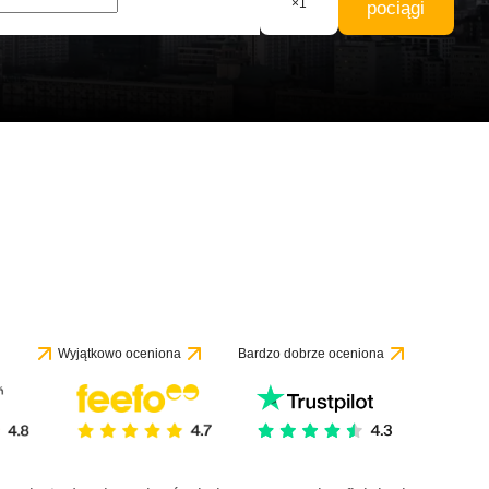
×
1
pociągi
e 1 recenzji
Wyjątkowo oceniona
Bardzo dobrze oceniona