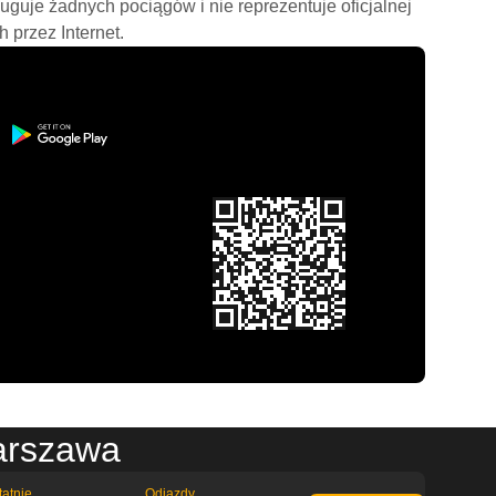
ługuje żadnych pociągów i nie reprezentuje oficjalnej
h przez Internet.
arszawa
tatnie
Odjazdy