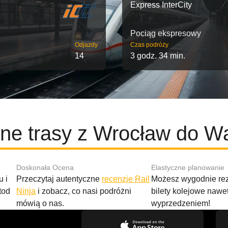
Express InterCity
Pociąg ekspresowy
Odjazdy
Czas podróży
14
3 godz. 34 min.
ne trasy z Wrocław do 
Doskonała Ocena
Elastyczne planowanie
 i
Przeczytaj autentyczne
recenzje Rail
Możesz wygodnie r
tod
Ninja
i zobacz, co nasi podróżni
bilety kolejowe nawe
mówią o nas.
wyprzedzeniem!