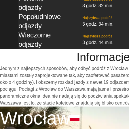
3 godz. 32 min.
odjazdy
Popołudniowe
Najszybsza podróż
3 godz. 34 min.
odjazdy
Wieczorne
Najszybsza podróż
3 godz. 44 min.
odjazdy
Informacj
Jednym z najlepszych sposobów, aby odbyć podróż z Wrocław d
miastami zostały zaprojektowane tak, aby zaoferować pasażero
około 4 godziny), i obszerny rozkład jazdy z nawet 19 odjazd
pociągu. Pociągi z Wrocław do Warszawa mają jasne i przestr
panoramiczne okna idealnie nadają się do podziwiania spekt
Warszawa jest to, że stacje kolejowe znajdują się blisko centr
Wrocław