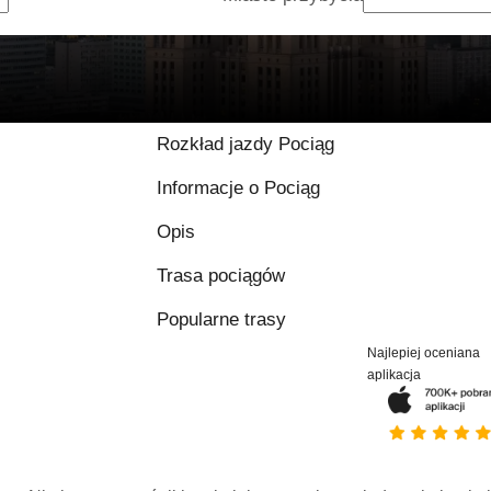
8.9 / 10 na podstawi
Rozkład jazdy Pociąg
Informacje o Pociąg
Opis
Trasa pociągów
Popularne trasy
Najlepiej oceniana
aplikacja