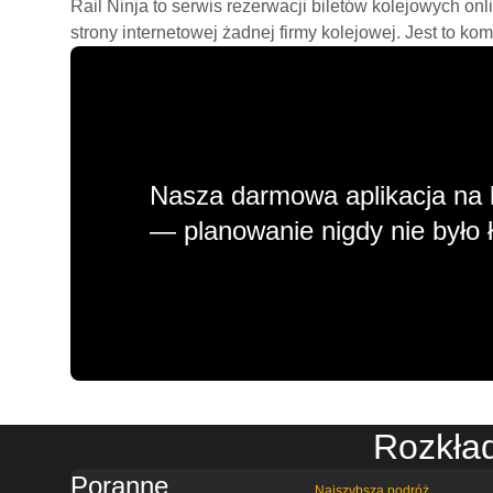
Rail Ninja to serwis rezerwacji biletów kolejowych on
strony internetowej żadnej firmy kolejowej. Jest to ko
Nasza darmowa aplikacja na 
— planowanie nigdy nie było ł
Rozkła
Poranne
Najszybsza podróż