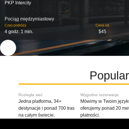
PKP Intercity
Pociąg międzymiastowy
Czas podróży
Cena od
4 godz. 1 min.
$45
Popular
Rozległa sieć
Wygodne rezerwacje
Jedna platforma, 34+
Mówimy w Twoim języku
destynacje i ponad 700 tras
oferujemy ponad 20 me
na całym świecie.
płatności.