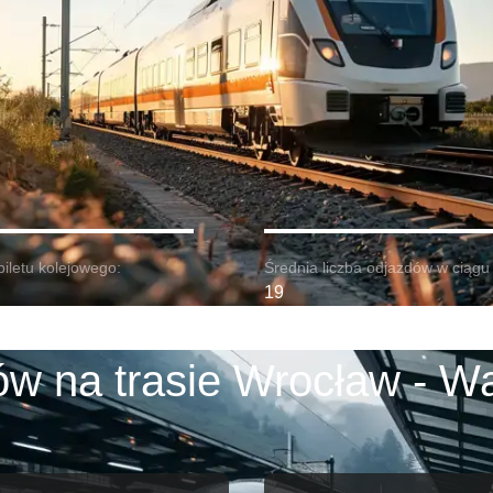
biletu kolejowego:
Średnia liczba odjazdów w ciągu 
19
ów na trasie Wrocław - W