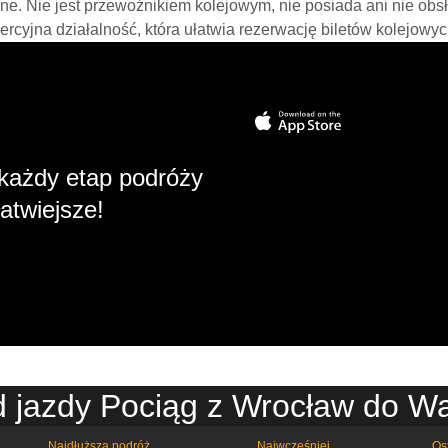
line. Nie jest przewoźnikiem kolejowym, nie posiada ani nie obs
mercyjna działalność, która ułatwia rezerwację biletów kolejowyc
każdy etap podróży
atwiejsze!
d jazdy Pociąg z Wrocław do W
Najdłuższa podróż
Najwcześniej
Os