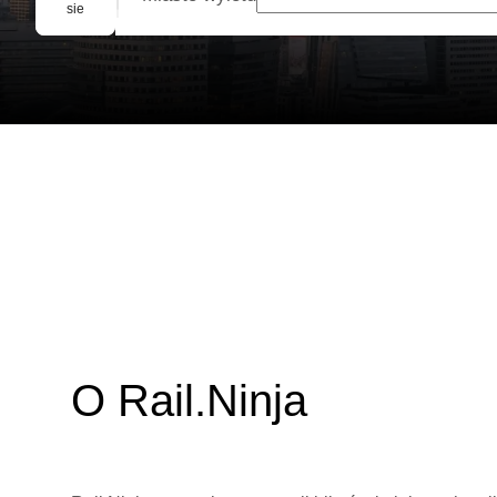
Rezerwacja grupowa
sie
O Rail.Ninja