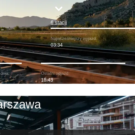
6 stacji
Najwcześniejszy wyjazd:
03:34
dnia:
Ostatni odjazd:
18:43
arszawa