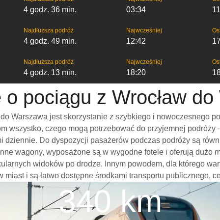
4 godz. 36 min.
03:34
11
Najdłuższa podróż
Najwcześniej
Os
4 godz. 49 min.
12:42
1
Najdłuższa podróż
Najwcześniej
Os
4 godz. 13 min.
18:20
1
e o pociągu z Wrocław d
o Warszawa jest skorzystanie z szybkiego i nowoczesnego poc
m wszystko, czego mogą potrzebować do przyjemnej podróży – w
ami dziennie. Do dyspozycji pasażerów podczas podróży są rów
onne wagony, wyposażone są w wygodne fotele i oferują dużo m
akularnych widoków po drodze. Innym powodem, dla którego wa
ów miast i są łatwo dostępne środkami transportu publicznego, c
340 km