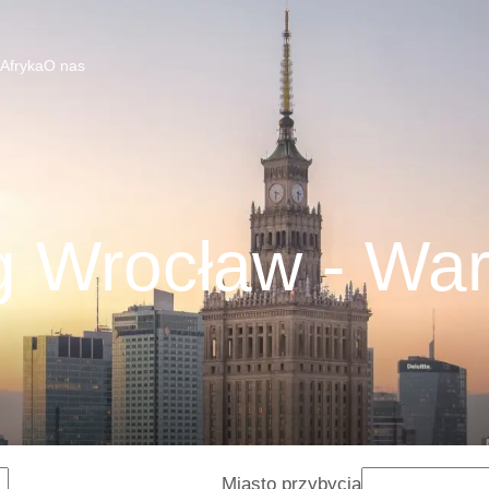
 Afryka
O nas
g Wrocław - Wa
Miasto przybycia