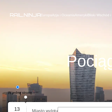
Europa
Azja i Oceania
Ameryki
Bliski Wschód i
Pocią
W jedną stronę
Podróż w obie strony
13
Miasto wylotu