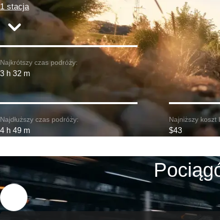
1 stacja
Najkrótszy czas podróży:
3 h 32 m
Najdłuższy czas podróży:
Najniższy koszt 
4 h 49 m
$43
Pociąg