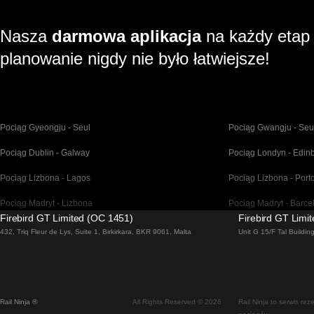
Nasza
darmowa aplikacja
na każdy etap
planowanie nigdy nie było łatwiejsze!
Pociąg Gyeongju - Seul
Pociąg Gwangju - Seu
Pociąg Dublin - Galway
Pociąg Londyn - Edin
Pociąg Lizbona - Lagos
Pociąg Lizbona - Port
Pociąg Madryt - Lizbona
Pociąg Madryt - Barce
Firebird GT Limited (OC 1451)
Firebird GT Limi
Pociąg Malaga - Madryt
Pociąg Barcelona - Ma
432, Triq Fleur de Lys, Suite 1, Birkirkara, BKR 9061, Malta
Unit G 15/F Tal Buildi
Pociąg Venice - Florencja
Pociąg Venice - Rzym
Pociąg Pusan - Seul
Pociąg Bratysława - 
Rail Ninja ®
All Rights Reserved © 2026
Rail Ninja to serwis re
Pociąg Wiedeń - Praga
Pociąg Seul - Ulsan