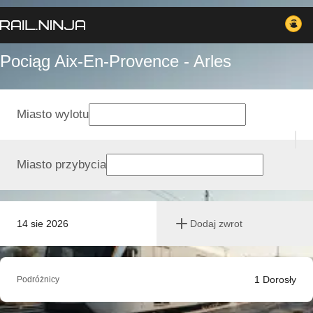
Pociąg Aix-En-Provence - Arles
Miasto wylotu
Miasto przybycia
14 sie 2026
Dodaj zwrot
1
Dorosły
Podróżnicy