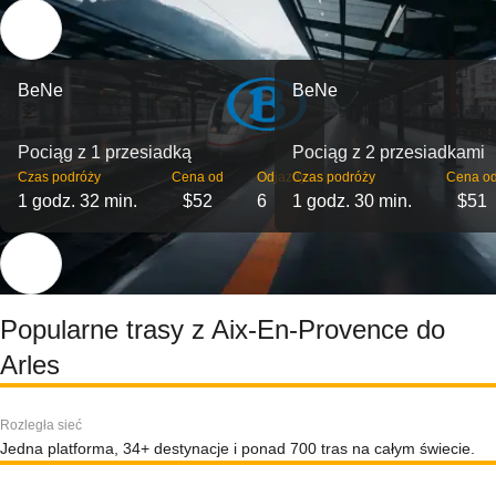
BeNe
BeNe
Pociąg z 1 przesiadką
Pociąg z 2 przesiadkami
Czas podróży
Cena od
Odjazdy
Czas podróży
Cena o
1 godz. 32 min.
$52
6
1 godz. 30 min.
$51
Popularne trasy z Aix-En-Provence do
Arles
Rozległa sieć
Jedna platforma, 34+ destynacje i ponad 700 tras na całym świecie.