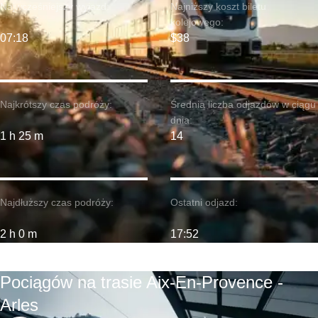
Najwcześniejszy wyjazd:
Najniższy koszt biletu
kolejowego:
07:18
$38
Najkrótszy czas podróży:
Średnia liczba odjazdów w ciągu
dnia:
1 h 25 m
14
Najdłuższy czas podróży:
Ostatni odjazd:
2 h 0 m
17:52
Pociągów na trasie Aix-En-Provence -
Arles