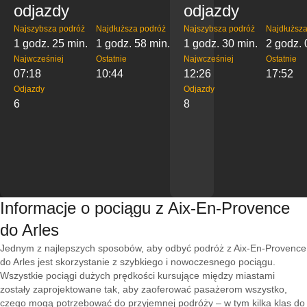
odjazdy
odjazdy
Najszybsza podróż
Najdłuższa podróż
Najszybsza podróż
Najdłuższa
1 godz. 25 min.
1 godz. 58 min.
1 godz. 30 min.
2 godz. 
Najwcześniej
Ostatnie
Najwcześniej
Ostatnie
07:18
10:44
12:26
17:52
Odjazdy
Odjazdy
6
8
Informacje o pociągu z Aix-En-Provence
do Arles
Jednym z najlepszych sposobów, aby odbyć podróż z Aix-En-Provence
do Arles jest skorzystanie z szybkiego i nowoczesnego pociągu.
Wszystkie pociągi dużych prędkości kursujące między miastami
zostały zaprojektowane tak, aby zaoferować pasażerom wszystko,
czego mogą potrzebować do przyjemnej podróży – w tym kilka klas do