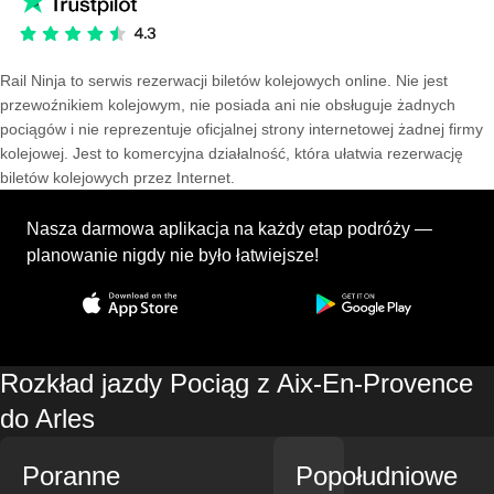
Rail Ninja to serwis rezerwacji biletów kolejowych online. Nie jest
przewoźnikiem kolejowym, nie posiada ani nie obsługuje żadnych
pociągów i nie reprezentuje oficjalnej strony internetowej żadnej firmy
kolejowej. Jest to komercyjna działalność, która ułatwia rezerwację
biletów kolejowych przez Internet.
Nasza darmowa aplikacja na każdy etap podróży —
planowanie nigdy nie było łatwiejsze!
Rozkład jazdy Pociąg z Aix-En-Provence
do Arles
Poranne
Popołudniowe