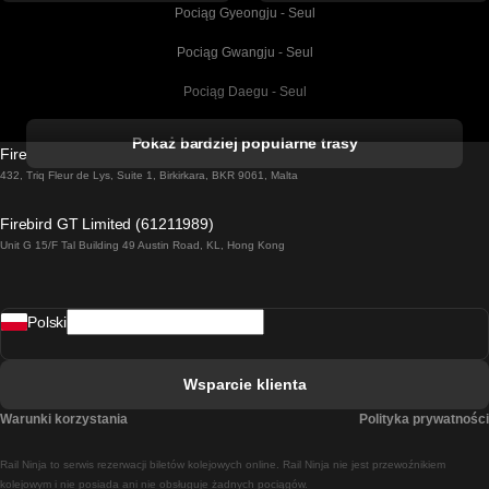
Pociąg Gyeongju - Seul
Pociąg Gwangju - Seul
Pociąg Daegu - Seul
Pociąg Kork - Dublin
Pokaż bardziej popularne trasy
Firebird GT Limited (OC 1451)
Pociąg Dublin - Galway
432, Triq Fleur de Lys, Suite 1, Birkirkara, BKR 9061, Malta
Pociąg Londyn - Edinburgh
Firebird GT Limited (61211989)
Unit G 15/F Tal Building 49 Austin Road, KL, Hong Kong
Pociąg Rzym - Neapol
Pociąg Rovaniemi - Helsinki
Polski
Pociąg Lizbona - Lagos
Pociąg Lizbona - Porto
Wsparcie klienta
Pociąg Lizbona - Coimbra
Warunki korzystania
Polityka prywatności
Pociąg Madryt - Malaga
Rail Ninja to serwis rezerwacji biletów kolejowych online. Rail Ninja nie jest przewoźnikiem
Pociąg Madryt - Lizbona
kolejowym i nie posiada ani nie obsługuje żadnych pociągów.