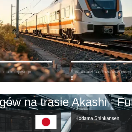
biletu kolejowego:
Średnia liczba odjazdów w ciągu 
8
gów na trasie Akashi - F
Kodama Shinkansen