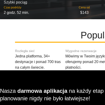
Szybki pociąg
Czas podróży
Cena od
2 godz. 52 min.
$143
Popul
Rozległa sieć
Wygodne rezerwacje
Jedna platforma, 34+
Mówimy w Twoim języku
destynacje i ponad 700 tras
oferujemy ponad 20 me
na całym świecie.
płatności.
Nasza
darmowa aplikacja
na każdy etap
planowanie nigdy nie było łatwiejsze!