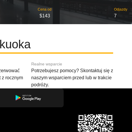
Cena od
Odjazdy
$143
7
ukuoka
Realne wsparcie
ezerwować
Potrzebujesz pomocy? Skontaktuj się z
t z rocznym
naszym wsparciem przed lub w trakcie
podróży.