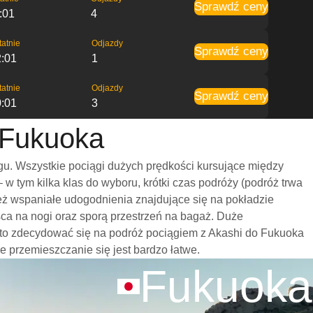
Sprawdź ceny
:01
4
tatnie
Odjazdy
Sprawdź ceny
2:01
1
tatnie
Odjazdy
Sprawdź ceny
0:01
3
 Fukuoka
u. Wszystkie pociągi dużych prędkości kursujące między
 tym kilka klas do wyboru, krótki czas podróży (podróż trwa
eż wspaniałe udogodnienia znajdujące się na pokładzie
ca na nogi oraz sporą przestrzeń na bagaż. Duże
rto zdecydować się na podróż pociągiem z Akashi do Fukuoka
że przemieszczanie się jest bardzo łatwe.
Fukuoka