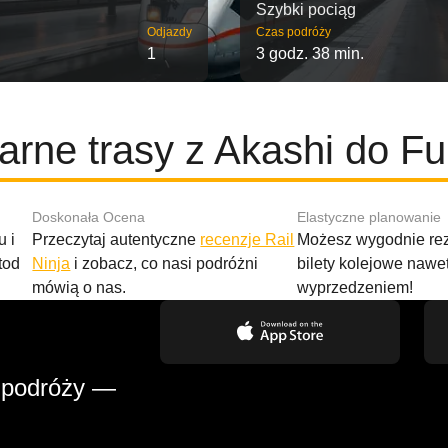
Szybki pociąg
Odjazdy
Czas podróży
1
3 godz. 38 min.
arne trasy z Akashi do F
Doskonała Ocena
Elastyczne planowanie
 i
Przeczytaj autentyczne
recenzje Rail
Możesz wygodnie r
tod
Ninja
i zobacz, co nasi podróżni
bilety kolejowe nawe
mówią o nas.
wyprzedzeniem!
 podróży —