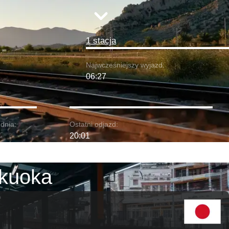
1 stacja
Najwcześniejszy wyjazd:
06:27
dnia:
Ostatni odjazd:
20:01
ukuoka