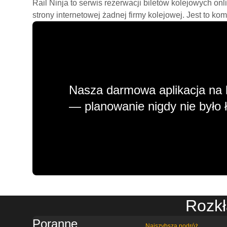
Rail Ninja to serwis rezerwacji biletów kolejowych on
strony internetowej żadnej firmy kolejowej. Jest to ko
Nasza darmowa aplikacja na 
— planowanie nigdy nie było ł
Rozkł
Poranne
Najszybsza podróż