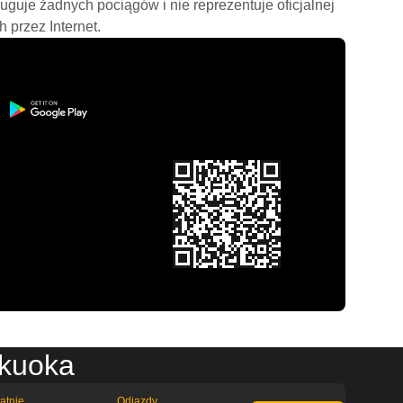
ługuje żadnych pociągów i nie reprezentuje oficjalnej
h przez Internet.
ukuoka
atnie
Odjazdy