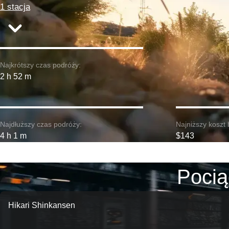
1 stacja
Najkrótszy czas podróży:
2 h 52 m
Najdłuższy czas podróży:
Najniższy koszt 
4 h 1 m
$143
Pocią
Hikari Shinkansen