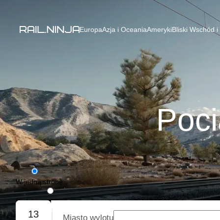
Europa
Azja i Oceania
Ameryki
Bliski Wschód i
Poci
W jedną stronę
Podróż w obie strony
13
Miasto wylotu