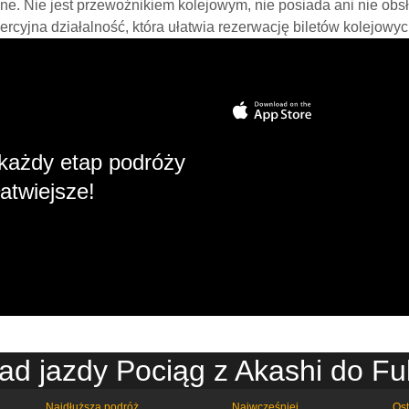
line. Nie jest przewoźnikiem kolejowym, nie posiada ani nie obs
mercyjna działalność, która ułatwia rezerwację biletów kolejowyc
każdy etap podróży
atwiejsze!
ad jazdy Pociąg z Akashi do F
Najdłuższa podróż
Najwcześniej
Ost