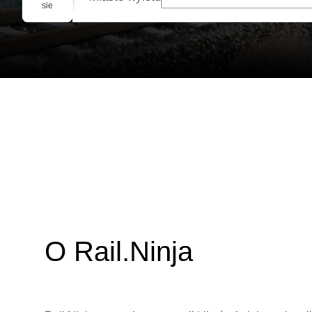
Rezerwacja grupowa
sie
O Rail.Ninja