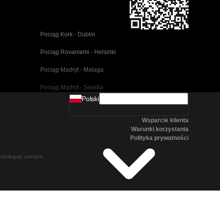
Pociąg Kork - Dublin
Pociąg Rovaniemi - Helsinki
Pociąg Madryt - Malaga
Pociąg Madryt - Sewilla
Polski
Pociąg Barcelona - Malaga
Wsparcie klienta
Pociąg Pusan - Cheonan(Asan)
Warunki korzystania
Polityka prywatności
Pociąg Wiedeń - Salzburg
ie obsługuje żadnych
Pociąg Seul - Pusan
Pociąg Göteborg - Stockholm
Pociąg Salzburg - Wiedeń
Pociąg Canberra - Sydney