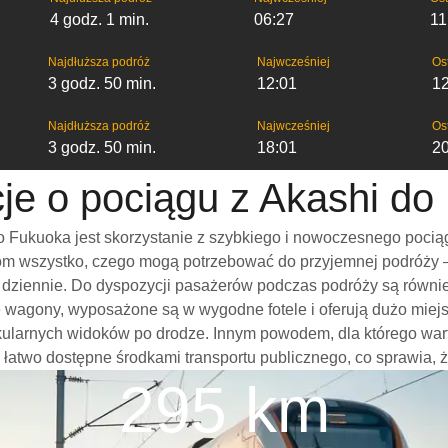
4 godz. 1 min.
06:27
11
Najdłuższa podróż
Najwcześniej
Os
3 godz. 50 min.
12:01
1
Najdłuższa podróż
Najwcześniej
Os
3 godz. 50 min.
18:01
2
cje o pociągu z Akashi do
 Fukuoka jest skorzystanie z szybkiego i nowoczesnego pociąg
m wszystko, czego mogą potrzebować do przyjemnej podróży – w
mi dziennie. Do dyspozycji pasażerów podczas podróży są równi
e wagony, wyposażone są w wygodne fotele i oferują dużo miejs
akularnych widoków po drodze. Innym powodem, dla którego wa
 są łatwo dostępne środkami transportu publicznego, co sprawia, 
295 km