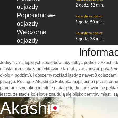
2 godz. 52 min.
odjazdy
Popołudniowe
Najszybsza podróż
3 godz. 50 min.
odjazdy
Wieczorne
Najszybsza podróż
3 godz. 38 min.
odjazdy
Informa
Jednym z najlepszych sposobów, aby odbyć podróż z Akashi do
miastami zostały zaprojektowane tak, aby zaoferować pasażero
około 4 godziny), i obszerny rozkład jazdy z nawet 8 odjazda
pociągu. Pociągi z Akashi do Fukuoka mają jasne i przestronn
panoramiczne okna idealnie nadają się do podziwiania spekt
jest to, że stacje kolejowe znajdują się blisko centrów miast i
Akashi