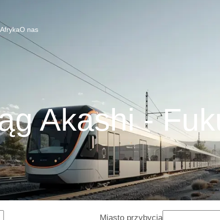
 Afryka
O nas
ąg Akashi - Fu
Miasto przybycia