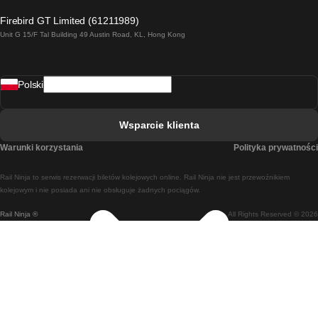
Pociąg Londyn - Edinburgh
Firebird GT Limited (61211989)
Unit G 15/F Tal Building 49 Austin Road, KL, Hong Kong
Pociąg Rzym - Neapol
Pociąg Rovaniemi - Helsinki
Polski
Pociąg Lizbona - Lagos
Pociąg Lizbona - Porto
Wsparcie klienta
Pociąg Lizbona - Coimbra
Warunki korzystania
Polityka prywatności
Pociąg Madryt - Malaga
Rail Ninja to serwis rezerwacji biletów kolejowych online. Rail Ninja nie jest przewoźnikiem
Pociąg Madryt - Lizbona
kolejowym i nie posiada ani nie obsługuje żadnych pociągów.
Rail Ninja ®
All Rights Reserved © 2026
Pociąg Madryt - Barcelona
Pociąg Madryt - Alicante
Pociąg Madryt - Sewilla
Pociąg Malaga - Madryt