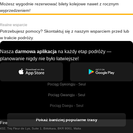
Możesz wygodnie rezerwować bilety kolejowe nawet z rocznym
wyprzedzeniem!
Realne wsparcie
Potrzebujesz pomocy? Skontaktuj się z naszym wsparciem przed lub
w trakcie podróży.
Nasza
darmowa aplikacja
na każdy etap podróży —
planowanie nigdy nie było łatwiejsze!
Pociąg Gyeongju - Seul
Pociąg Gwangju - Seul
Pociąg Daegu - Seul
Pociąg Kork - Dublin
Pokaż bardziej popularne trasy
Firebird GT Limited (OC 1451)
Pociąg Dublin - Galway
432, Triq Fleur de Lys, Suite 1, Birkirkara, BKR 9061, Malta