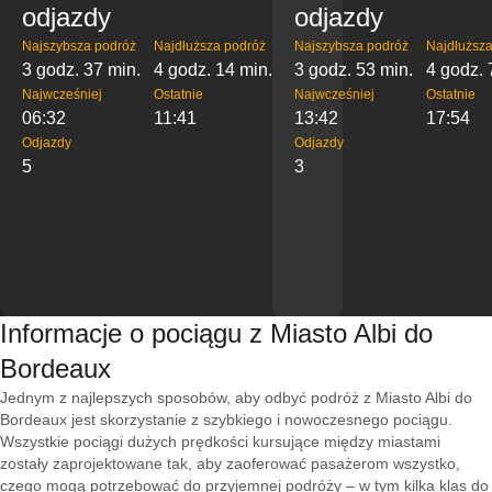
odjazdy
odjazdy
Najszybsza podróż
Najdłuższa podróż
Najszybsza podróż
Najdłuższa
3 godz. 37 min.
4 godz. 14 min.
3 godz. 53 min.
4 godz. 
Najwcześniej
Ostatnie
Najwcześniej
Ostatnie
06:32
11:41
13:42
17:54
Odjazdy
Odjazdy
5
3
Informacje o pociągu z Miasto Albi do
Bordeaux
Jednym z najlepszych sposobów, aby odbyć podróż z Miasto Albi do
Bordeaux jest skorzystanie z szybkiego i nowoczesnego pociągu.
Wszystkie pociągi dużych prędkości kursujące między miastami
zostały zaprojektowane tak, aby zaoferować pasażerom wszystko,
czego mogą potrzebować do przyjemnej podróży – w tym kilka klas do