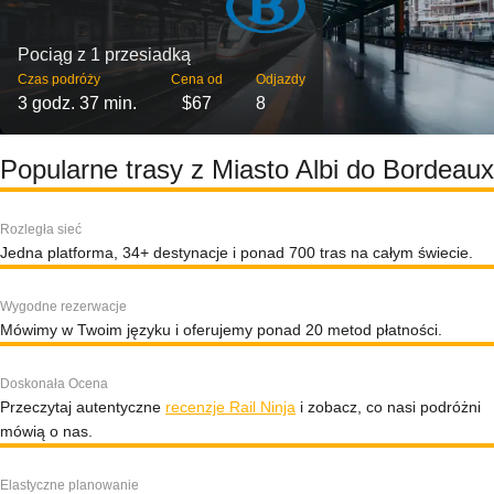
Pociąg z 1 przesiadką
Czas podróży
Cena od
Odjazdy
3 godz. 37 min.
$67
8
Popularne trasy z Miasto Albi do Bordeaux
Rozległa sieć
Jedna platforma, 34+ destynacje i ponad 700 tras na całym świecie.
Wygodne rezerwacje
Mówimy w Twoim języku i oferujemy ponad 20 metod płatności.
Doskonała Ocena
Przeczytaj autentyczne
recenzje Rail Ninja
i zobacz, co nasi podróżni
mówią o nas.
Elastyczne planowanie