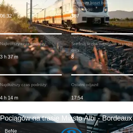
Najwcześniejszy wyjazd:
Najniższy koszt biletu
kolejowego:
06:32
$67
Najkrótszy czas podróży:
Średnia liczba odjazdów w ciągu
dnia:
3 h 37 m
8
Najdłuższy czas podróży:
Ostatni odjazd:
4 h 14 m
17:54
Pociągów na trasie Miasto Albi - Bordeaux
BeNe