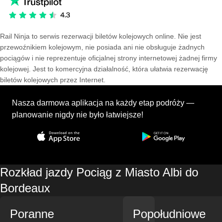
Rail Ninja to serwis rezerwacji biletów kolejowych online. Nie jest
przewoźnikiem kolejowym, nie posiada ani nie obsługuje żadnych
pociągów i nie reprezentuje oficjalnej strony internetowej żadnej firmy
kolejowej. Jest to komercyjna działalność, która ułatwia rezerwację
biletów kolejowych przez Internet.
Nasza darmowa aplikacja na każdy etap podróży —
planowanie nigdy nie było łatwiejsze!
Rozkład jazdy Pociąg z Miasto Albi do
Bordeaux
Poranne
Popołudniowe