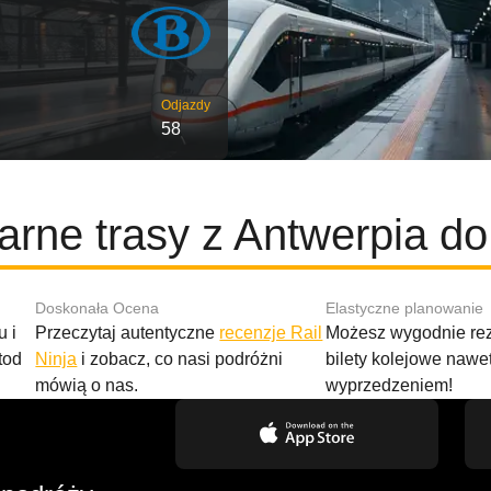
Odjazdy
58
arne trasy z Antwerpia do
Doskonała Ocena
Elastyczne planowanie
 i
Przeczytaj autentyczne
recenzje Rail
Możesz wygodnie r
tod
Ninja
i zobacz, co nasi podróżni
bilety kolejowe nawe
mówią o nas.
wyprzedzeniem!