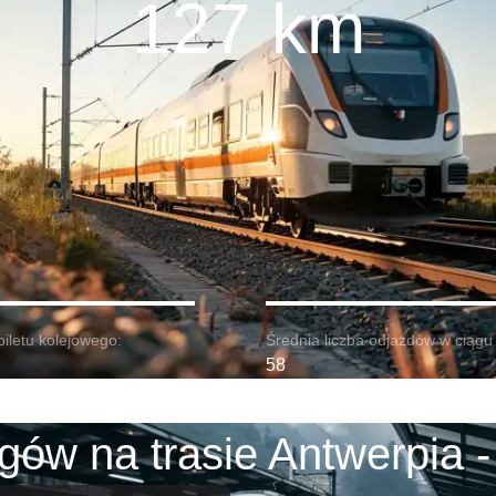
127 km
biletu kolejowego:
Średnia liczba odjazdów w ciągu 
58
gów na trasie Antwerpia -