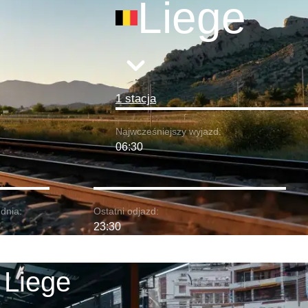
Liege
1 stacja
Najwcześniejszy wyjazd:
06:30
dnia:
Ostatni odjazd:
23:30
 Liege