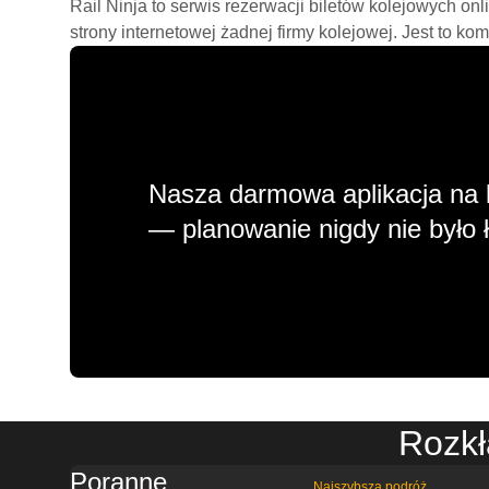
Rail Ninja to serwis rezerwacji biletów kolejowych on
strony internetowej żadnej firmy kolejowej. Jest to ko
Nasza darmowa aplikacja na 
— planowanie nigdy nie było ł
Rozkł
Poranne
Najszybsza podróż