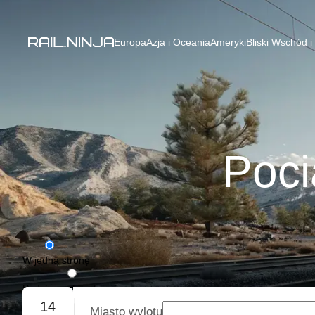
Europa
Azja i Oceania
Ameryki
Bliski Wschód i
Poci
W jedną stronę
Podróż w obie strony
14
Miasto wylotu