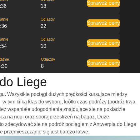
Sprawdź ceny
:36
18
atnie
Odjazdy
Sprawdź ceny
:36
22
atnie
Odjazdy
Sprawdź ceny
:54
10
tatnie
Odjazdy
Sprawdź ceny
3:30
8
 do Liege
gu. Wszystkie pociągi dużych prędkości kursujące między
 tym kilka klas do wyboru, krótki czas podróży (podróż trwa
nież wspaniałe udogodnienia znajdujące się na pokładzie
sca na nogi oraz sporą przestrzeń na bagaż. Duże
to zdecydować się na podróż pociągiem z Antwerpia do Liege
że przemieszczanie się jest bardzo łatwe.