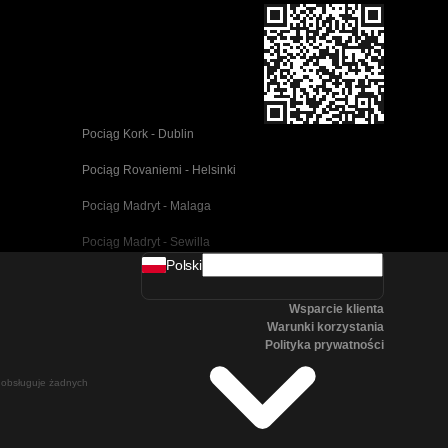
Pociąg Kork - Dublin
Pociąg Rovaniemi - Helsinki
Pociąg Madryt - Malaga
Pociąg Madryt - Sewilla
Polski
Pociąg Barcelona - Malaga
Wsparcie klienta
Pociąg Pusan - Cheonan(Asan)
Warunki korzystania
Polityka prywatności
Pociąg Wiedeń - Salzburg
ie obsługuje żadnych
Pociąg Seul - Pusan
Pociąg Göteborg - Stockholm