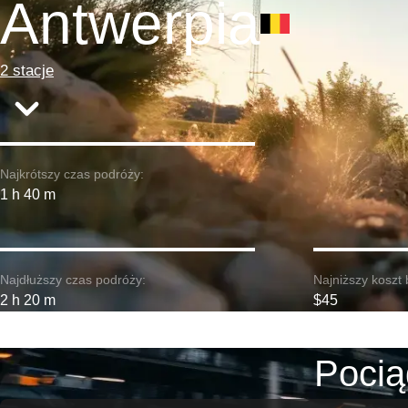
Antwerpia
2 stacje
Najkrótszy czas podróży:
1 h 40 m
Najdłuższy czas podróży:
Najniższy koszt 
2 h 20 m
$45
Pocią