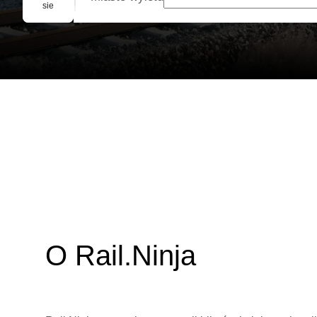
Rezerwacja grupowa
sie
O Rail.Ninja