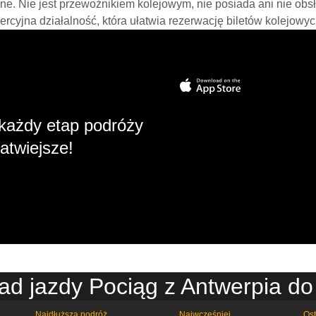
line. Nie jest przewoźnikiem kolejowym, nie posiada ani nie obs
mercyjna działalność, która ułatwia rezerwację biletów kolejowyc
każdy etap podróży
atwiejsze!
ad jazdy Pociąg z Antwerpia do
Najdłuższa podróż
Najwcześniej
Ost