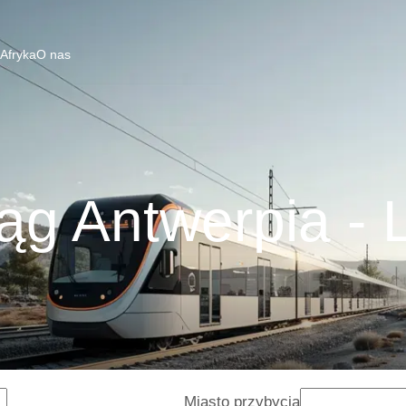
 Afryka
O nas
ąg Antwerpia - 
Miasto przybycia