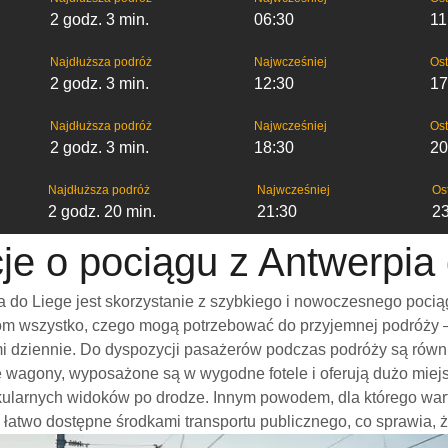
2 godz. 3 min.
06:30
11
Najdłuższa podróż
Najwcześniej
Ost
2 godz. 3 min.
12:30
17
Najdłuższa podróż
Najwcześniej
Ost
2 godz. 3 min.
18:30
20
Najdłuższa podróż
Najwcześniej
Os
2 godz. 20 min.
21:30
2
je o pociągu z Antwerpia
 do Liege jest skorzystanie z szybkiego i nowoczesnego pocią
m wszystko, czego mogą potrzebować do przyjemnej podróży – w
ami dziennie. Do dyspozycji pasażerów podczas podróży są rów
ne wagony, wyposażone są w wygodne fotele i oferują dużo miej
kularnych widoków po drodze. Innym powodem, dla którego war
 są łatwo dostępne środkami transportu publicznego, co sprawia, 