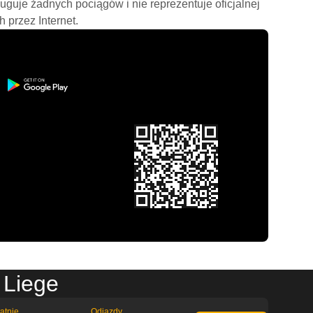
ługuje żadnych pociągów i nie reprezentuje oficjalnej
h przez Internet.
 Liege
atnie
Odjazdy