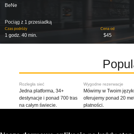
BeNe
Pociąg z 1 przesiadką
Czas podróży
Cena od
1 godz. 40 min.
$45
Popul
Rozległa sieć
Wygodne rezerwacje
Jedna platforma, 34+
Mówimy w Twoim języku
destynacje i ponad 700 tras
oferujemy ponad 20 me
na całym świecie.
płatności.