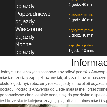
1 godz. 40 min.
odjazdy
Popołudniowe
Najszybsza podróż
1 godz. 40 min.
odjazdy
Wieczorne
Najszybsza podróż
1 godz. 40 min.
odjazdy
Nocne
Najszybsza podróż
1 godz. 40 min.
odjazdy
Informac
Jednym z najlepszych sposobów, aby odbyć podróż z Antwerpia
miastami zostały zaprojektowane tak, aby zaoferować pasażero
około 2 godziny), i obszerny rozkład jazdy z nawet 58 odjazd
pociągu. Pociągi z Antwerpia do Liege mają jasne i przestron
panoramiczne okna idealnie nadają się do podziwiania spekta
jest to, że stacje kolejowe znajdują się blisko centrów miast i