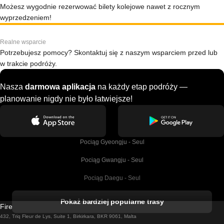
Możesz wygodnie rezerwować bilety kolejowe nawet z rocznym
wyprzedzeniem!
Realne wsparcie
Potrzebujesz pomocy? Skontaktuj się z naszym wsparciem przed lub
w trakcie podróży.
Nasza
darmowa aplikacja
na każdy etap podróży —
planowanie nigdy nie było łatwiejsze!
Pociąg Gyeongju - Seul
Pociąg Gwangju - Seul
Pociąg Daegu - Seul
Pociąg Kork - Dublin
Pokaż bardziej popularne trasy
Firebird GT Limited (OC 1451)
Pociąg Dublin - Galway
432, Triq Fleur de Lys, Suite 1, Birkirkara, BKR 9061, Malta