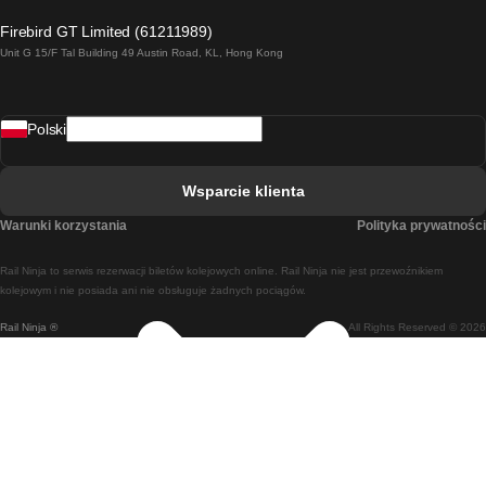
Pociąg Londyn - Edinburgh
Firebird GT Limited (61211989)
Unit G 15/F Tal Building 49 Austin Road, KL, Hong Kong
Pociąg Rzym - Neapol
Pociąg Rovaniemi - Helsinki
Polski
Pociąg Lizbona - Lagos
Pociąg Lizbona - Porto
Wsparcie klienta
Pociąg Lizbona - Coimbra
Warunki korzystania
Polityka prywatności
Pociąg Madryt - Malaga
Rail Ninja to serwis rezerwacji biletów kolejowych online. Rail Ninja nie jest przewoźnikiem
Pociąg Madryt - Lizbona
kolejowym i nie posiada ani nie obsługuje żadnych pociągów.
Rail Ninja ®
All Rights Reserved © 2026
Pociąg Madryt - Barcelona
Pociąg Madryt - Alicante
Pociąg Madryt - Sewilla
Pociąg Malaga - Madryt