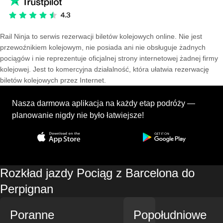
Rail Ninja to serwis rezerwacji biletów kolejowych online. Nie jest
przewoźnikiem kolejowym, nie posiada ani nie obsługuje żadnych
pociągów i nie reprezentuje oficjalnej strony internetowej żadnej firmy
kolejowej. Jest to komercyjna działalność, która ułatwia rezerwację
biletów kolejowych przez Internet.
Nasza darmowa aplikacja na każdy etap podróży —
planowanie nigdy nie było łatwiejsze!
Rozkład jazdy Pociąg z Barcelona do
Perpignan
Poranne
Popołudniowe