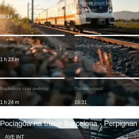
Najwcześniejszy wyjazd:
Najniższy koszt biletu
kolejowego:
08:14
$155
Najkrótszy czas podróży:
Średnia liczba odjazdów w ciągu
dnia:
1 h 23 m
2
Najdłuższy czas podróży:
Ostatni odjazd:
1 h 24 m
16:31
Pociągów na trasie Barcelona - Perpignan
AVE INT