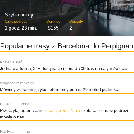
Szybki pociąg
Czas podróży
Cena od
Odjazdy
1 godz. 23 min.
$155
2
Popularne trasy z Barcelona do Perpignan
Rozległa sieć
Jedna platforma, 34+ destynacje i ponad 700 tras na całym świecie.
Wygodne rezerwacje
Mówimy w Twoim języku i oferujemy ponad 20 metod płatności.
Doskonała Ocena
Przeczytaj autentyczne
recenzje Rail Ninja
i zobacz, co nasi podróżni
mówią o nas.
Elastyczne planowanie