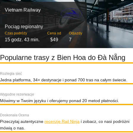
Vietnam Railway
Pociąg regionalny
Czas podróży
Cena od
Odjazdy
15 godz. 43 min.
$49
7
Popularne trasy z Bien Hoa do Đà Nẵng
Rozległa sieć
Jedna platforma, 34+ destynacje i ponad 700 tras na całym świecie.
Wygodne rezerwacje
Mówimy w Twoim języku i oferujemy ponad 20 metod płatności.
Doskonała Ocena
Przeczytaj autentyczne
recenzje Rail Ninja
i zobacz, co nasi podróżni
mówią o nas.