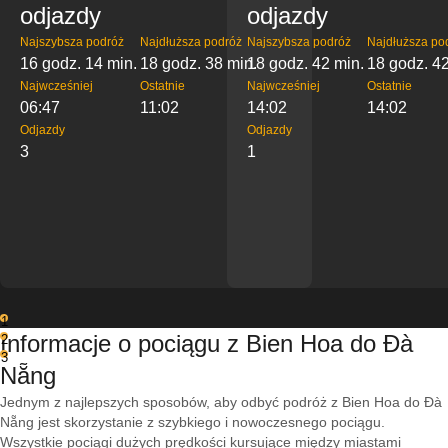
odjazdy
odjazdy
Najszybsza podróż
Najdłuższa podróż
Najszybsza podróż
Najdłuższa po
16 godz. 14 min.
18 godz. 38 min.
18 godz. 42 min.
18 godz. 42
Najwcześniej
Ostatnie
Najwcześniej
Ostatnie
06:47
11:02
14:02
14:02
Odjazdy
Odjazdy
3
1
1
Informacje o pociągu z Bien Hoa do Đà
2
3
Nẵng
Jednym z najlepszych sposobów, aby odbyć podróż z Bien Hoa do Đà
Nẵng jest skorzystanie z szybkiego i nowoczesnego pociągu.
Wszystkie pociągi dużych prędkości kursujące między miastami