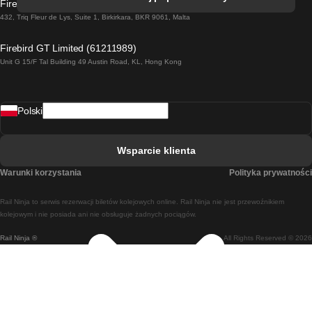
Firebird GT Limited (OC 1451)
Pociąg Dublin - Galway
432, Triq Fleur de Lys, Suite 1, Birkirkara, BKR 9061, Malta
Pociąg Londyn - Edinburgh
Firebird GT Limited (61211989)
Unit G 15/F Tal Building 49 Austin Road, KL, Hong Kong
Pociąg Rzym - Neapol
Pociąg Rovaniemi - Helsinki
Polski
Pociąg Lizbona - Lagos
Pociąg Lizbona - Porto
Wsparcie klienta
Pociąg Lizbona - Coimbra
Warunki korzystania
Polityka prywatności
Pociąg Madryt - Malaga
Rail Ninja to serwis rezerwacji biletów kolejowych online. Rail Ninja nie jest przewoźnikiem
Pociąg Madryt - Lizbona
kolejowym i nie posiada ani nie obsługuje żadnych pociągów.
Rail Ninja ®
All Rights Reserved © 2026
Pociąg Madryt - Barcelona
Pociąg Madryt - Alicante
Pociąg Madryt - Sewilla