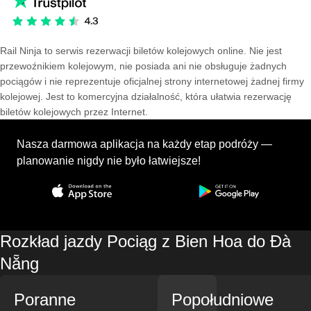
Rail Ninja to serwis rezerwacji biletów kolejowych online. Nie jest
przewoźnikiem kolejowym, nie posiada ani nie obsługuje żadnych
pociągów i nie reprezentuje oficjalnej strony internetowej żadnej firmy
kolejowej. Jest to komercyjna działalność, która ułatwia rezerwację
biletów kolejowych przez Internet.
Nasza darmowa aplikacja na każdy etap podróży —
planowanie nigdy nie było łatwiejsze!
Rozkład jazdy Pociąg z Bien Hoa do Đà
Nẵng
Poranne
Popołudniowe