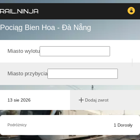
Pociąg Bien Hoa - Đà Nẵng
Miasto wylotu
Miasto przybycia
13 sie 2026
Dodaj zwrot
1
Dorosły
Podróżnicy