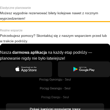
Elastyczne planowanie
Możesz wygodnie rezerwować bilety kolejowe nawet z rocznym
wyprzedzeniem!
Realne wsparcie
Potrzebujesz pomocy? Skontaktuj się z naszym wsparciem przed lub
w trakcie podróży.
Nasza
darmowa aplikacja
na każdy etap podróży —
planowanie nigdy nie było łatwiejsze!
Pociąg Gyeongju - Seul
Pociąg Gwangju - Seul
Pociąg Daegu - Seul
Pociąg Kork - Dublin
Pokaż bardziej popularne trasy