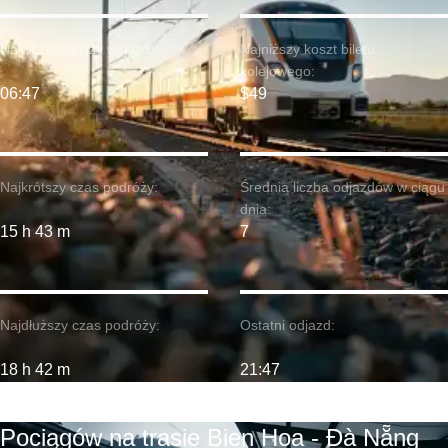
Najwcześniejszy wyjazd:
Najniższy koszt biletu
kolejowego:
06:47
$49
Najkrótszy czas podróży:
Średnia liczba odjazdów w ciągu
dnia:
15 h 43 m
7
Najdłuższy czas podróży:
Ostatni odjazd:
18 h 42 m
21:47
Pociągów na trasie Bien Hoa - Đà Nẵng