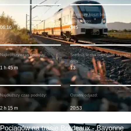
Najwcześniejszy wyjazd:
Najniższy koszt biletu
kolejowego:
06:16
$45
Najkrótszy czas podróży:
Średnia liczba odjazdów w ciągu
dnia:
1 h 45 m
13
Najdłuższy czas podróży:
Ostatni odjazd:
2 h 15 m
20:53
Pociągów na trasie Bordeaux - Bayonne