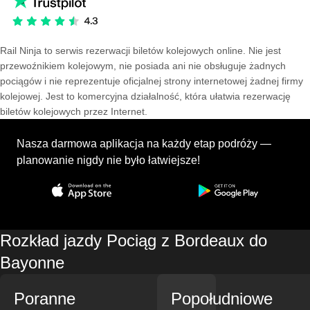
Rail Ninja to serwis rezerwacji biletów kolejowych online. Nie jest
przewoźnikiem kolejowym, nie posiada ani nie obsługuje żadnych
pociągów i nie reprezentuje oficjalnej strony internetowej żadnej firmy
kolejowej. Jest to komercyjna działalność, która ułatwia rezerwację
biletów kolejowych przez Internet.
Nasza darmowa aplikacja na każdy etap podróży —
planowanie nigdy nie było łatwiejsze!
Rozkład jazdy Pociąg z Bordeaux do
Bayonne
Poranne
Popołudniowe