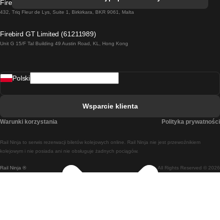
Firebird GT Limited (OC 1451)
Pociąg Dublin - Galway
432, Triq Fleur de Lys, Suite 1, Birkirkara, BKR 9061, Malta
Pociąg Londyn - Edinburgh
Firebird GT Limited (61211989)
Unit G 15/F Tal Building 49 Austin Road, KL, Hong Kong
Pociąg Rzym - Neapol
Pociąg Rovaniemi - Helsinki
Polski
Pociąg Lizbona - Lagos
Pociąg Lizbona - Porto
Wsparcie klienta
Pociąg Lizbona - Coimbra
Warunki korzystania
Polityka prywatności
Pociąg Madryt - Malaga
Rail Ninja to serwis rezerwacji biletów kolejowych online. Rail Ninja nie jest przewoźnikiem
Pociąg Madryt - Lizbona
kolejowym i nie posiada ani nie obsługuje żadnych pociągów.
Rail Ninja ®
All Rights Reserved © 2026
Pociąg Madryt - Barcelona
Pociąg Madryt - Alicante
Pociąg Madryt - Sewilla