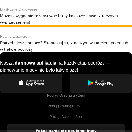
Elastyczne planowanie
Możesz wygodnie rezerwować bilety kolejowe nawet z rocznym
wyprzedzeniem!
Realne wsparcie
Potrzebujesz pomocy? Skontaktuj się z naszym wsparciem przed lub
w trakcie podróży.
Nasza
darmowa aplikacja
na każdy etap podróży —
planowanie nigdy nie było łatwiejsze!
Pociąg Gyeongju - Seul
Pociąg Gwangju - Seul
Pociąg Daegu - Seul
Pociąg Kork - Dublin
Pokaż bardziej popularne trasy