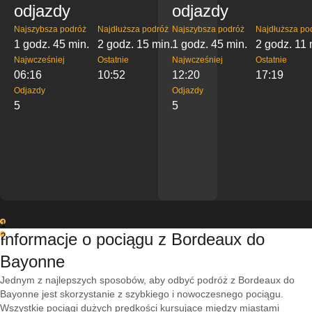
odjazdy
odjazdy
Najszybsza podróż
Najdłuższa podróż
Najszybsza podróż
Najdłuższa po
1 godz. 45 min.
2 godz. 15 min.
1 godz. 45 min.
2 godz. 11 
Najwcześniej
Ostatnie
Najwcześniej
Ostatnie
06:16
10:52
12:20
17:19
Odjazdy
Odjazdy
5
5
1
Informacje o pociągu z Bordeaux do
2
Bayonne
Jednym z najlepszych sposobów, aby odbyć podróż z Bordeaux do
Bayonne jest skorzystanie z szybkiego i nowoczesnego pociągu.
Wszystkie pociągi dużych prędkości kursujące między miastami