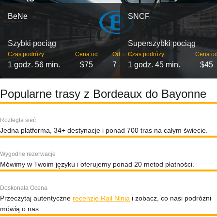
BeNe
SNCF
Szybki pociąg
Superszybki pociąg
Czas podróży
Cena od
Odjazdy
Czas podróży
Cena o
1 godz. 56 min.
$75
7
1 godz. 45 min.
$45
Popularne trasy z Bordeaux do Bayonne
Rozległa sieć
Jedna platforma, 34+ destynacje i ponad 700 tras na całym świecie.
Wygodne rezerwacje
Mówimy w Twoim języku i oferujemy ponad 20 metod płatności.
Doskonała Ocena
Przeczytaj autentyczne
recenzje Rail Ninja
i zobacz, co nasi podróżni
mówią o nas.