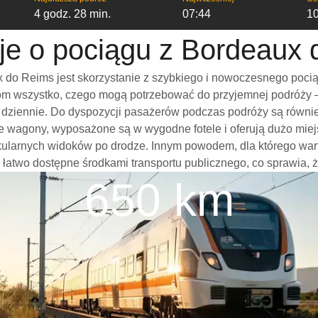
4 godz. 28 min.
07:44
1
je o pociągu z Bordeaux
do Reims jest skorzystanie z szybkiego i nowoczesnego pocią
m wszystko, czego mogą potrzebować do przyjemnej podróży – w
mi dziennie. Do dyspozycji pasażerów podczas podróży są równi
e wagony, wyposażone są w wygodne fotele i oferują dużo miej
akularnych widoków po drodze. Innym powodem, dla którego wa
 są łatwo dostępne środkami transportu publicznego, co sprawia, 
650 km