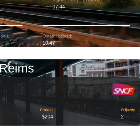
07:44
dnia:
Ostatni odjazd:
10:47
 Reims
Cena od
Odjazdy
$204
2