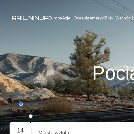
Europa
Azja i Oceania
Ameryki
Bliski Wschód i
Poci
W jedną stronę
Podróż w obie strony
14
Miasto wylotu