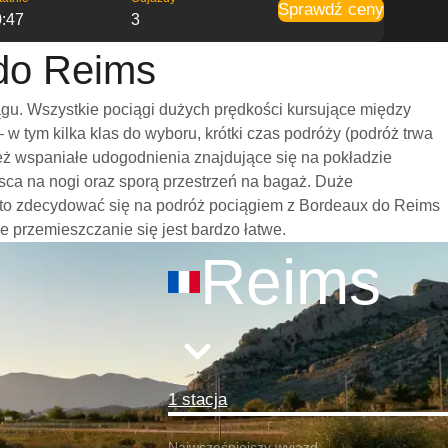
Sprawdź ceny
0:47
3
 do Reims
gu. Wszystkie pociągi dużych prędkości kursujące między
 tym kilka klas do wyboru, krótki czas podróży (podróż trwa
eż wspaniałe udogodnienia znajdujące się na pokładzie
sca na nogi oraz sporą przestrzeń na bagaż. Duże
rto zdecydować się na podróż pociągiem z Bordeaux do Reims
że przemieszczanie się jest bardzo łatwe.
Reims
1 stacja
Najwcześniejszy wyjazd: