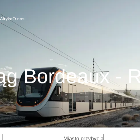
 Afryka
O nas
ąg Bordeaux - 
Miasto przybycia