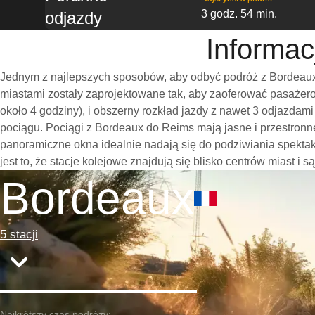
3 godz. 54 min.
odjazdy
Informac
Jednym z najlepszych sposobów, aby odbyć podróż z Bordeaux 
miastami zostały zaprojektowane tak, aby zaoferować pasażero
około 4 godziny), i obszerny rozkład jazdy z nawet 3 odjazda
pociągu. Pociągi z Bordeaux do Reims mają jasne i przestronn
panoramiczne okna idealnie nadają się do podziwiania spekt
jest to, że stacje kolejowe znajdują się blisko centrów miast i
Bordeaux
5 stacji
Najkrótszy czas podróży: