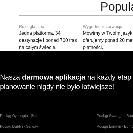
Popul
Rozległa sieć
Wygodne rezerwacje
Jedna platforma, 34+
Mówimy w Twoim języku
destynacje i ponad 700 tras
oferujemy ponad 20 me
na całym świecie.
płatności.
Nasza
darmowa aplikacja
na każdy etap
planowanie nigdy nie było łatwiejsze!
Pociąg Gyeongju - Seul
Pociąg Gwangju - Seu
Pociąg Dublin - Galway
Pociąg Londyn - Edin