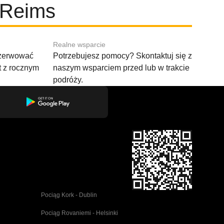
 Reims
Realne wsparcie
ezerwować
Potrzebujesz pomocy? Skontaktuj się z
t z rocznym
naszym wsparciem przed lub w trakcie
podróży.
Pociąg Kork - Dublin
Pociąg Rovaniemi - Helsinki