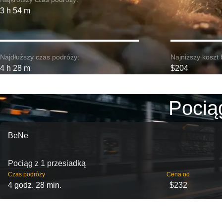
3 h 54 m
Najdłuższy czas podróży:
Najniższy koszt 
4 h 28 m
$204
Pocią
BeNe
Pociąg z 1 przesiadką
Czas podróży
Cena od
4 godz. 28 min.
$232