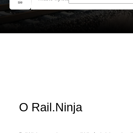
Rezerwacja grupowa
sie
O Rail.Ninja