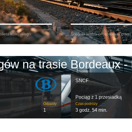
biletu kolejowego:
Średnia liczba odjazdów w ciągu 
3
gów na trasie Bordeaux -
SNCF
Pociąg z 1 przesiadką
Odjazdy
Czas podróży
1
3 godz. 54 min.