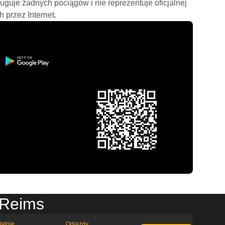
ługuje żadnych pociągów i nie reprezentuje oficjalnej
h przez Internet.
 Reims
tatnie
Odjazdy