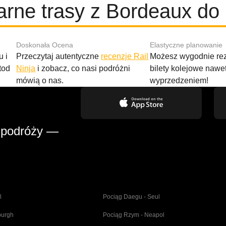
arne trasy z Bordeaux do
Doskonała Ocena
Elastyczne planowanie
 i
Przeczytaj autentyczne
recenzje Rail
Możesz wygodnie r
tod
Ninja
i zobacz, co nasi podróżni
bilety kolejowe nawe
mówią o nas.
wyprzedzeniem!
 podróży —
l
Pociąg Daegu - Seul
burgh
Pociąg Rzym - Neapol