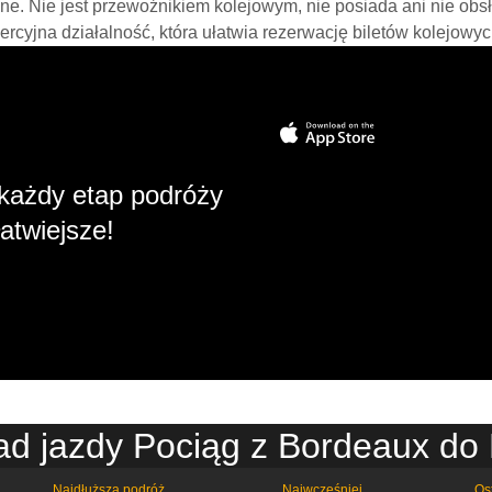
line. Nie jest przewoźnikiem kolejowym, nie posiada ani nie obs
mercyjna działalność, która ułatwia rezerwację biletów kolejowyc
każdy etap podróży
atwiejsze!
ad jazdy Pociąg z Bordeaux do
Najdłuższa podróż
Najwcześniej
Os