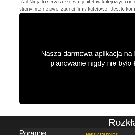
Rail Ninja to serwis rezerwacji biletów kolejowych on
strony internetowej żadnej firmy kolejowej. Jest to ko
Nasza darmowa aplikacja na 
— planowanie nigdy nie było ł
Rozkł
Poranne
Najszybsza podróż