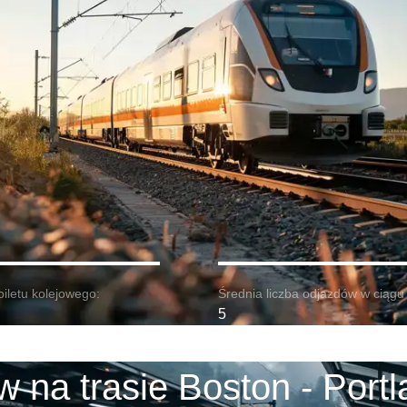
biletu kolejowego:
Średnia liczba odjazdów w ciągu 
5
 na trasie Boston - Port