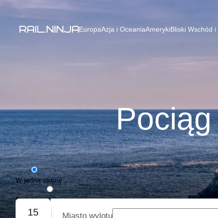
Europa
Azja i Oceania
Ameryki
Bliski Wschód i
Pociąg 
W jedną stronę
Podróż w obie strony
15
Miasto wylotu