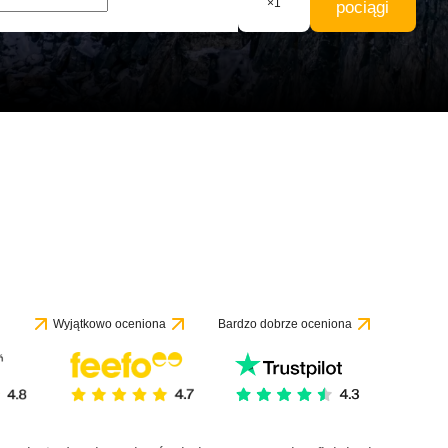
×
1
pociągi
e 1 recenzji
Wyjątkowo oceniona
Bardzo dobrze oceniona