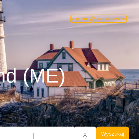
Moje bilety
Panel sterowania
and (ME)
Wyszukaj