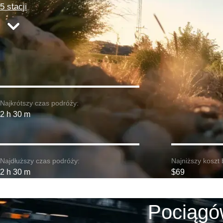
5 stacji
Najkrótszy czas podróży:
2 h 30 m
Najdłuższy czas podróży:
Najniższy koszt 
2 h 30 m
$69
Pociągów