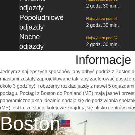
2 godz. 30 min.
odjazdy
Popołudniowe
Najszybsza podróż
2 godz. 30 min.
odjazdy
Nocne
Najszybsza podróż
2 godz. 30 min.
odjazdy
Informacje
Jednym z najlepszych sposobów, aby odbyć podróż z Boston do
miastami zostały zaprojektowane tak, aby zaoferować pasażero
około 3 godziny), i obszerny rozkład jazdy z nawet 5 odjazda
pociągu. Pociągi z Boston do Portland (ME) mają jasne i prze
panoramiczne okna idealnie nadają się do podziwiania spekta
(ME) jest to, że stacje kolejowe znajdują się blisko centrów mi
Boston