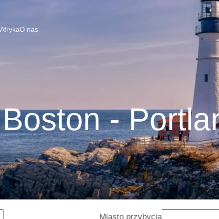
 Afryka
O nas
Boston - Portl
Miasto przybycia