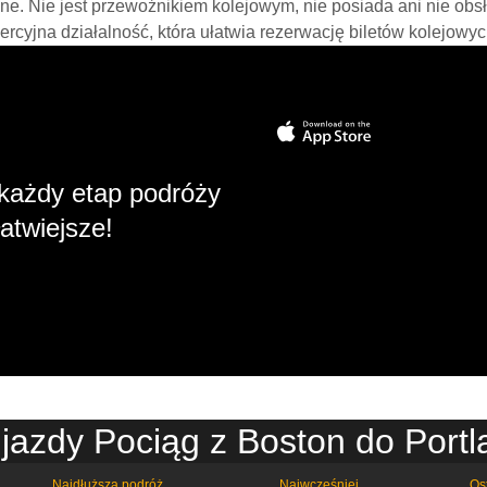
line. Nie jest przewoźnikiem kolejowym, nie posiada ani nie obs
mercyjna działalność, która ułatwia rezerwację biletów kolejowyc
każdy etap podróży
atwiejsze!
jazdy Pociąg z Boston do Port
Najdłuższa podróż
Najwcześniej
Os