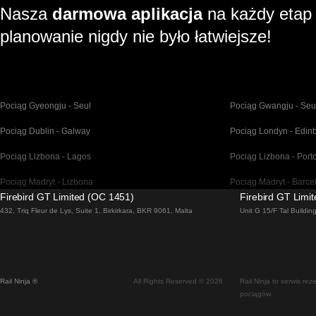
Nasza
darmowa aplikacja
na każdy etap
planowanie nigdy nie było łatwiejsze!
Pociąg Gyeongju - Seul
Pociąg Gwangju - Seu
Pociąg Dublin - Galway
Pociąg Londyn - Edin
Pociąg Lizbona - Lagos
Pociąg Lizbona - Port
Pociąg Madryt - Lizbona
Pociąg Madryt - Barce
Firebird GT Limited (OC 1451)
Firebird GT Limi
Pociąg Malaga - Madryt
Pociąg Barcelona - Ma
432, Triq Fleur de Lys, Suite 1, Birkirkara, BKR 9061, Malta
Unit G 15/F Tal Buildi
Pociąg Venice - Florencja
Pociąg Venice - Rzym
Pociąg Pusan - Seul
Pociąg Bratysława - 
Rail Ninja ®
All Rights Reserved © 2026
Rail Ninja to serwis re
Pociąg Wiedeń - Praga
Pociąg Seul - Ulsan
pociągów.
Pociąg Stockholm - Copenhagen
Pociąg Alicante - Madr