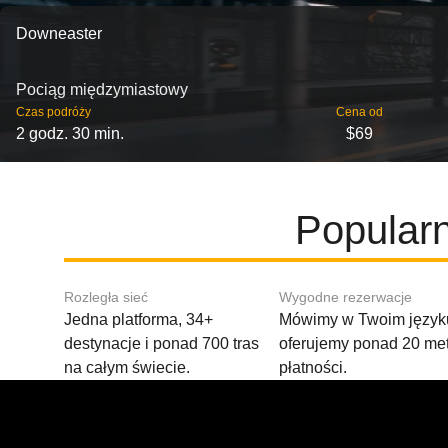
Downeaster
Pociąg międzymiastowy
Czas podróży
Cena od
2 godz. 30 min.
$69
Popularn
Rozległa sieć
Wygodne rezerwacje
Jedna platforma, 34+
Mówimy w Twoim języku
destynacje i ponad 700 tras
oferujemy ponad 20 me
na całym świecie.
płatności.