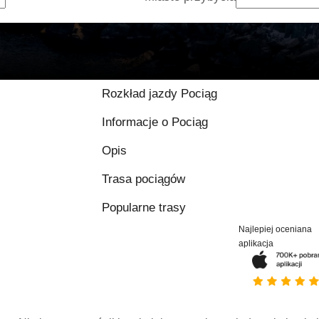
8.9 / 10 na podstawi
Rozkład jazdy Pociąg
Informacje o Pociąg
Opis
Trasa pociągów
Popularne trasy
Najlepiej oceniana
aplikacja