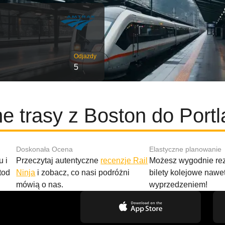
Odjazdy
5
e trasy z Boston do Port
Doskonała Ocena
Elastyczne planowanie
 i
Przeczytaj autentyczne
recenzje Rail
Możesz wygodnie r
tod
Ninja
i zobacz, co nasi podróżni
bilety kolejowe nawe
mówią o nas.
wyprzedzeniem!