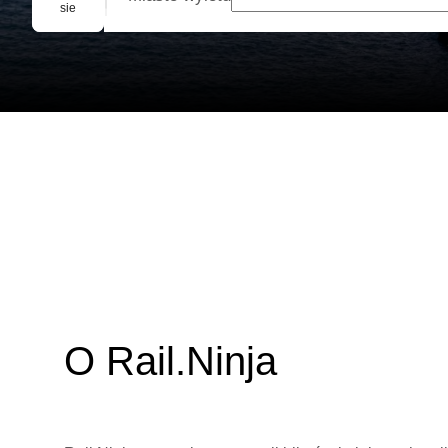
Rezerwacja grupowa
sie
O Rail.Ninja