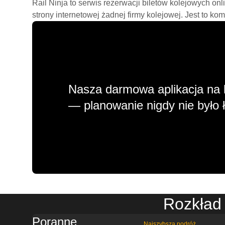
Rail Ninja to serwis rezerwacji biletów kolejowych on
strony internetowej żadnej firmy kolejowej. Jest to ko
Nasza darmowa aplikacja na 
— planowanie nigdy nie było ł
Rozkład 
Poranne
Najszybsza podróż