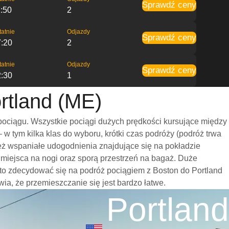
Sprawdź ceny
:50
2
tatnie
Odjazdy
Sprawdź ceny
7:20
2
tatnie
Odjazdy
Sprawdź ceny
2:30
1
rtland (ME)
pociągu. Wszystkie pociągi dużych prędkości kursujące między
 tym kilka klas do wyboru, krótki czas podróży (podróż trwa
eż wspaniałe udogodnienia znajdujące się na pokładzie
 miejsca na nogi oraz sporą przestrzeń na bagaż. Duże
to zdecydować się na podróż pociągiem z Boston do Portland
wia, że przemieszczanie się jest bardzo łatwe.
Portland