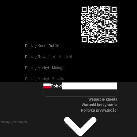
Pociąg Kork - Dublin
Pociąg Rovaniemi - Helsinki
Pociąg Madryt - Malaga
Pociąg Madryt - Sewilla
Polski
Pociąg Barcelona - Malaga
Wsparcie klienta
Pociąg Pusan - Cheonan(Asan)
Warunki korzystania
Polityka prywatności
Pociąg Wiedeń - Salzburg
ie obsługuje żadnych
Pociąg Seul - Pusan
Pociąg Göteborg - Stockholm