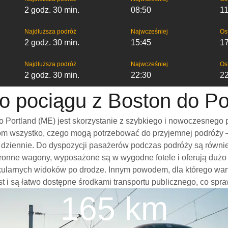
2 godz. 30 min.
08:50
11
Najdłuższa podróż
Najwcześniej
Os
2 godz. 30 min.
15:45
1
Najdłuższa podróż
Najwcześniej
Os
2 godz. 30 min.
22:30
2
 o pociągu z Boston do Po
 Portland (ME) jest skorzystanie z szybkiego i nowoczesnego 
m wszystko, czego mogą potrzebować do przyjemnej podróży – w
mi dziennie. Do dyspozycji pasażerów podczas podróży są równi
stronne wagony, wyposażone są w wygodne fotele i oferują dużo
kularnych widoków po drodze. Innym powodem, dla którego war
ast i są łatwo dostępne środkami transportu publicznego, co spra
165 km