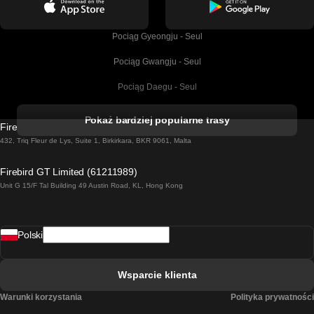
Pociąg Gyeongju - Seul
Pociąg Gwangju - Seul
Pociąg Daegu - Seul
Pociąg Kork - Dublin
Pokaż bardziej popularne trasy
Firebird GT Limited (OC 1451)
Pociąg Dublin - Galway
432, Triq Fleur de Lys, Suite 1, Birkirkara, BKR 9061, Malta
Pociąg Londyn - Edinburgh
Firebird GT Limited (61211989)
Unit G 15/F Tal Building 49 Austin Road, KL, Hong Kong
Pociąg Rzym - Neapol
Pociąg Rovaniemi - Helsinki
Polski
Pociąg Lizbona - Lagos
Pociąg Lizbona - Porto
Wsparcie klienta
Pociąg Lizbona - Coimbra
Warunki korzystania
Polityka prywatności