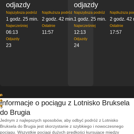
odjazdy
odjazdy
Najszybsza podróż
Najdłuższa podróż
Najszybsza podróż
Najdłuższa po
1 godz. 25 min.
2 godz. 42 min.
1 godz. 25 min.
2 godz. 42 
Najwcześniej
Ostatnie
Najwcześniej
Ostatnie
06:13
11:57
12:13
17:57
Odjazdy
Odjazdy
23
24
1
Informacje o pociągu z Lotnisko Bruksela
2
3
do Brugia
Jednym z najlepszych sposobów, aby odbyć podróż z Lotnisko
Bruksela do Brugia jest skorzystanie z szybkiego i nowoczesnego
pociągu. Wszystkie pociągi dużych prędkości kursujące między