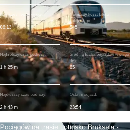
Najwcześniejszy wyjazd:
Najniższy koszt biletu
kolejowego:
06:13
$45
Najkrótszy czas podróży:
Średnia liczba odjazdów w ciągu
dnia:
1 h 25 m
65
Najdłuższy czas podróży:
Ostatni odjazd:
2 h 43 m
23:54
Pociągów na trasie Lotnisko Bruksela -