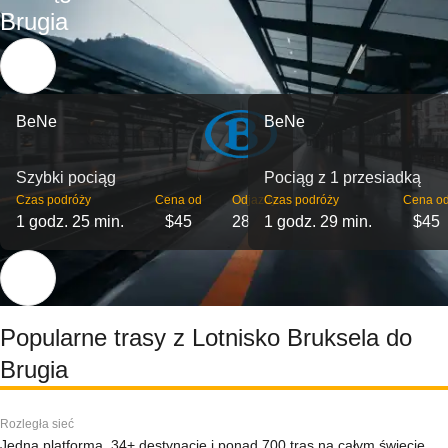
Brugia
BeNe
BeNe
Szybki pociąg
Pociąg z 1 przesiadką
Czas podróży
Cena od
Odjazdy
Czas podróży
Cena o
1 godz. 25 min.
$45
28
1 godz. 29 min.
$45
Popularne trasy z Lotnisko Bruksela do
Brugia
Rozległa sieć
Jedna platforma, 34+ destynacje i ponad 700 tras na całym świecie.