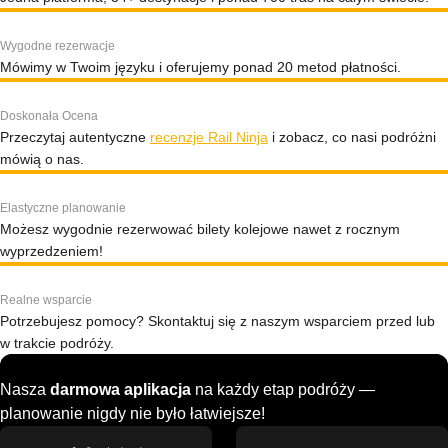
Wygodne rezerwacje
Mówimy w Twoim języku i oferujemy ponad 20 metod płatności.
Doskonała Ocena
Przeczytaj autentyczne
recenzje Rail Ninja
i zobacz, co nasi podróżni
mówią o nas.
Elastyczne planowanie
Możesz wygodnie rezerwować bilety kolejowe nawet z rocznym
wyprzedzeniem!
Realne wsparcie
Potrzebujesz pomocy? Skontaktuj się z naszym wsparciem przed lub
w trakcie podróży.
Nasza
darmowa aplikacja
na każdy etap podróży —
planowanie nigdy nie było łatwiejsze!