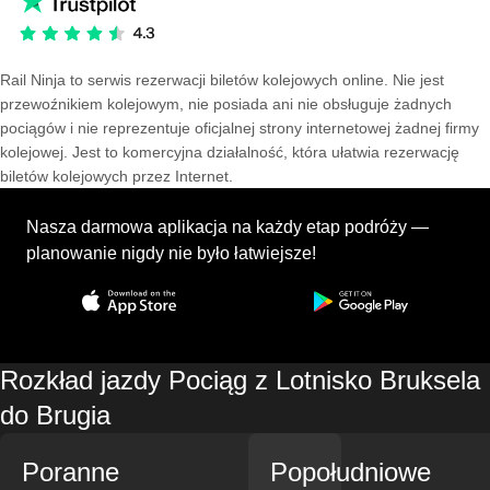
Rail Ninja to serwis rezerwacji biletów kolejowych online. Nie jest
przewoźnikiem kolejowym, nie posiada ani nie obsługuje żadnych
pociągów i nie reprezentuje oficjalnej strony internetowej żadnej firmy
kolejowej. Jest to komercyjna działalność, która ułatwia rezerwację
biletów kolejowych przez Internet.
Nasza darmowa aplikacja na każdy etap podróży —
planowanie nigdy nie było łatwiejsze!
Rozkład jazdy Pociąg z Lotnisko Bruksela
do Brugia
Poranne
Popołudniowe