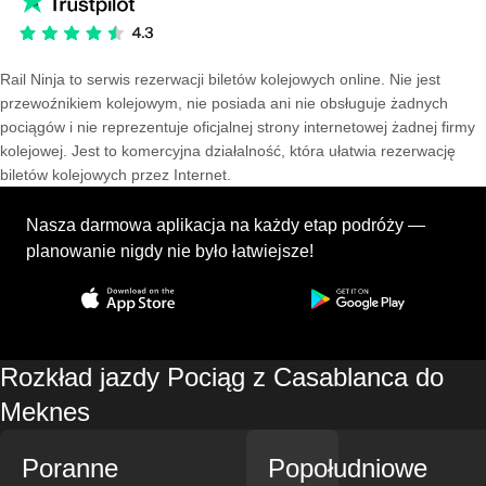
Rail Ninja to serwis rezerwacji biletów kolejowych online. Nie jest
przewoźnikiem kolejowym, nie posiada ani nie obsługuje żadnych
pociągów i nie reprezentuje oficjalnej strony internetowej żadnej firmy
kolejowej. Jest to komercyjna działalność, która ułatwia rezerwację
biletów kolejowych przez Internet.
Nasza darmowa aplikacja na każdy etap podróży —
planowanie nigdy nie było łatwiejsze!
Rozkład jazdy Pociąg z Casablanca do
Meknes
Poranne
Popołudniowe