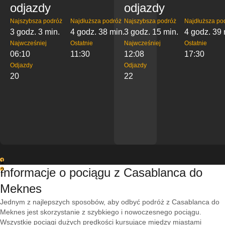
odjazdy
odjazdy
Najszybsza podróż
Najdłuższa podróż
Najszybsza podróż
Najdłuższa po
3 godz. 3 min.
4 godz. 38 min.
3 godz. 15 min.
4 godz. 39 
Najwcześniej
Ostatnie
Najwcześniej
Ostatnie
06:10
11:30
12:08
17:30
Odjazdy
Odjazdy
20
22
1
Informacje o pociągu z Casablanca do
2
Meknes
Jednym z najlepszych sposobów, aby odbyć podróż z Casablanca do
Meknes jest skorzystanie z szybkiego i nowoczesnego pociągu.
Wszystkie pociągi dużych prędkości kursujące między miastami