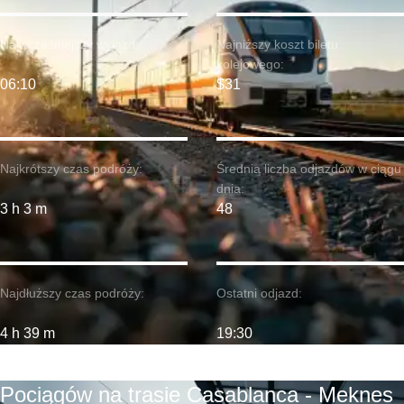
Najwcześniejszy wyjazd:
Najniższy koszt biletu
kolejowego:
06:10
$31
Najkrótszy czas podróży:
Średnia liczba odjazdów w ciągu
dnia:
3 h 3 m
48
Najdłuższy czas podróży:
Ostatni odjazd:
4 h 39 m
19:30
Pociągów na trasie Casablanca - Meknes