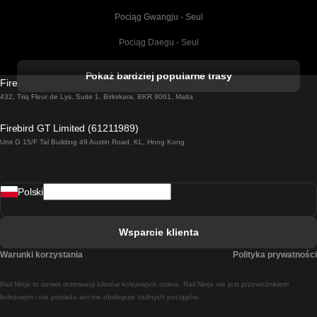
Pociąg Gwangju - Seul
Pociąg Daegu - Seul
Pociąg Kork - Dublin
Pokaż bardziej popularne trasy
Firebird GT Limited (OC 1451)
Pociąg Dublin - Galway
432, Triq Fleur de Lys, Suite 1, Birkirkara, BKR 9061, Malta
Pociąg Londyn - Edinburgh
Firebird GT Limited (61211989)
Unit G 15/F Tal Building 49 Austin Road, KL, Hong Kong
Pociąg Rzym - Neapol
Pociąg Rovaniemi - Helsinki
Polski
Pociąg Lizbona - Lagos
Pociąg Lizbona - Porto
Wsparcie klienta
Pociąg Lizbona - Coimbra
Warunki korzystania
Polityka prywatności
Pociąg Madryt - Malaga
Rail Ninja to serwis rezerwacji biletów kolejowych online. Rail Ninja nie jest przewoźnikiem
Pociąg Madryt - Lizbona
kolejowym i nie posiada ani nie obsługuje żadnych pociągów.