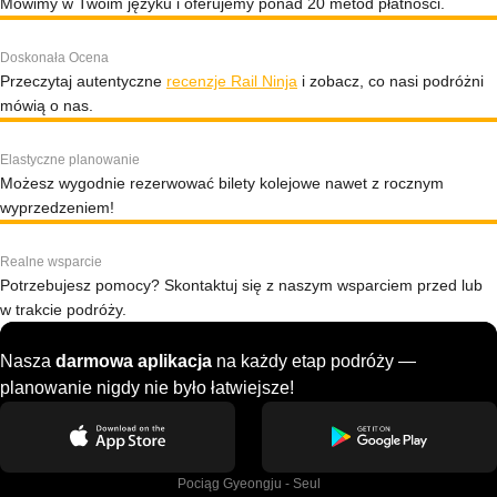
Mówimy w Twoim języku i oferujemy ponad 20 metod płatności.
Doskonała Ocena
Przeczytaj autentyczne
recenzje Rail Ninja
i zobacz, co nasi podróżni
mówią o nas.
Elastyczne planowanie
Możesz wygodnie rezerwować bilety kolejowe nawet z rocznym
wyprzedzeniem!
Realne wsparcie
Potrzebujesz pomocy? Skontaktuj się z naszym wsparciem przed lub
w trakcie podróży.
Nasza
darmowa aplikacja
na każdy etap podróży —
planowanie nigdy nie było łatwiejsze!
Pociąg Gyeongju - Seul