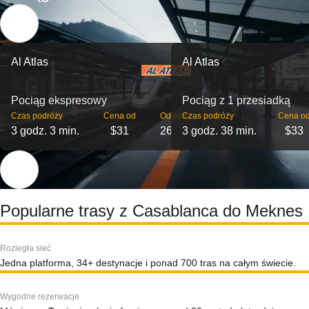
Al Atlas
Al Atlas
Pociąg ekspresowy
Pociąg z 1 przesiadką
Czas podróży
Cena od
Odjazdy
Czas podróży
Cena o
3 godz. 3 min.
$31
26
3 godz. 38 min.
$33
Popularne trasy z Casablanca do Meknes
Rozległa sieć
Jedna platforma, 34+ destynacje i ponad 700 tras na całym świecie.
Wygodne rezerwacje