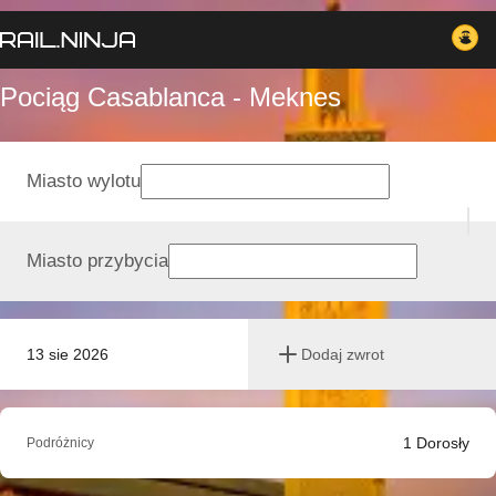
Pociąg Casablanca - Meknes
Miasto wylotu
Miasto przybycia
13 sie 2026
Dodaj zwrot
1
Dorosły
Podróżnicy