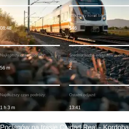
Najwcześniejszy wyjazd:
Najniższy koszt biletu
kolejowego:
08:48
$46
Najkrótszy czas podróży:
Średnia liczba odjazdów w ciągu
dnia:
56 m
2
Najdłuższy czas podróży:
Ostatni odjazd:
1 h 3 m
13:41
Pociągów na trasie Ciudad Real - Kordoba