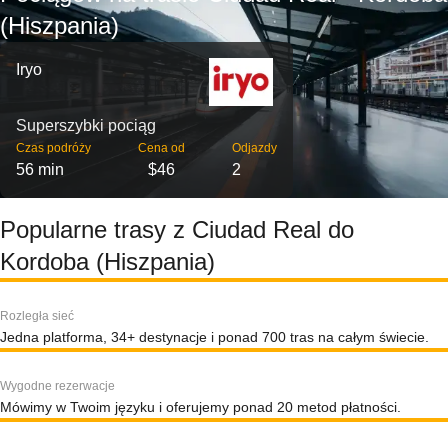
(Hiszpania)
Iryo
Superszybki pociąg
Czas podróży
Cena od
Odjazdy
56 min
$46
2
Popularne trasy z Ciudad Real do
Kordoba (Hiszpania)
Rozległa sieć
Jedna platforma, 34+ destynacje i ponad 700 tras na całym świecie.
Wygodne rezerwacje
Mówimy w Twoim języku i oferujemy ponad 20 metod płatności.