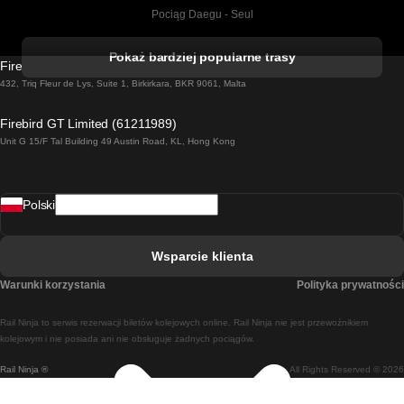
Pociąg Daegu - Seul
Pociąg Kork - Dublin
Pokaż bardziej popularne trasy
Firebird GT Limited (OC 1451)
Pociąg Dublin - Galway
432, Triq Fleur de Lys, Suite 1, Birkirkara, BKR 9061, Malta
Pociąg Londyn - Edinburgh
Firebird GT Limited (61211989)
Unit G 15/F Tal Building 49 Austin Road, KL, Hong Kong
Pociąg Rzym - Neapol
Pociąg Rovaniemi - Helsinki
Polski
Pociąg Lizbona - Lagos
Pociąg Lizbona - Porto
Wsparcie klienta
Pociąg Lizbona - Coimbra
Warunki korzystania
Polityka prywatności
Pociąg Madryt - Malaga
Rail Ninja to serwis rezerwacji biletów kolejowych online. Rail Ninja nie jest przewoźnikiem
Pociąg Madryt - Lizbona
kolejowym i nie posiada ani nie obsługuje żadnych pociągów.
Rail Ninja ®
All Rights Reserved © 2026
Pociąg Madryt - Barcelona