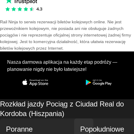
Rail Ninja to serwis rezerwacji biletów kolejowych online. Nie jest
przewoźnikiem kolejowym, nie posiada ani nie obsługuje żadnych
pociągów i nie reprezentuje oficjalnej strony internetowej żadnej firmy
kolejowej. Jest to komercyjna działalność, która ułatwia rezerwację
biletów kolejowych przez Internet.
Nasza darmowa aplikacja na każdy etap podróży —
planowanie nigdy nie było łatwiejsze!
Rozkład jazdy Pociąg z Ciudad Real do
Kordoba (Hiszpania)
Poranne
Popołudniowe