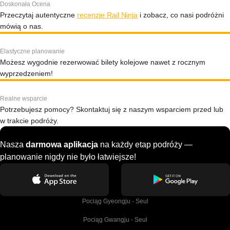
Doskonała Ocena
Przeczytaj autentyczne
recenzje Rail Ninja
i zobacz, co nasi podróżni
mówią o nas.
Elastyczne planowanie
Możesz wygodnie rezerwować bilety kolejowe nawet z rocznym
wyprzedzeniem!
Realne wsparcie
Potrzebujesz pomocy? Skontaktuj się z naszym wsparciem przed lub
w trakcie podróży.
Nasza
darmowa aplikacja
na każdy etap podróży —
planowanie nigdy nie było łatwiejsze!
Pociąg Gyeongju - Seul
Pociąg Gwangju - Seul