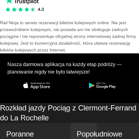
Rail Ninja to serwis rezerwacji biletów kolejowych online. Nie jest
przewoźnikiem kolejowym, nie posiada ani nie obsługuje żadnych
pociągów i nie reprezentuje oficjalnej strony internetowej żadnej firmy
kolejowej. Jest to komercyjna działalność, która ułatwia rezerwację
biletów kolejowych przez Internet.
Nasza darmowa aplikacja na każdy etap podróży —
planowanie nigdy nie było łatwiejsze!
Rozkład jazdy Pociąg z Clermont-Ferrand
do La Rochelle
Poranne
Popołudniowe