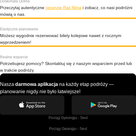
Doskonała Ocena
Przeczytaj autentyczne
recenzje Rail Ninja
i zobacz, co nasi podróżni
mówią o nas.
Elastyczne planowanie
Możesz wygodnie rezerwować bilety kolejowe nawet z rocznym
wyprzedzeniem!
Realne wsparcie
Potrzebujesz pomocy? Skontaktuj się z naszym wsparciem przed lub
w trakcie podróży.
Nasza
darmowa aplikacja
na każdy etap podróży —
planowanie nigdy nie było łatwiejsze!
Pociąg Gyeongju - Seul
Pociąg Gwangju - Seul