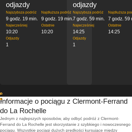
odjazdy
odjazdy
Najszybsza podróż
Najdłuższa podróż
Najszybsza podróż
Najdłuższa po
9 godz. 19 min.
9 godz. 19 min.
7 godz. 59 min.
7 godz. 59 
Najwcześniej
Ostatnie
Najwcześniej
Ostatnie
10:20
10:20
14:25
14:25
Odjazdy
Odjazdy
1
1
1
Informacje o pociągu z Clermont-Ferrand
2
do La Rochelle
Jednym z najlepszych sposobów, aby odbyć podróż z Clermont-
Ferrand do La Rochelle jest skorzystanie z szybkiego i nowoczesnego
pociągu. Wszystkie pociągi dużych prędkości kursujące między