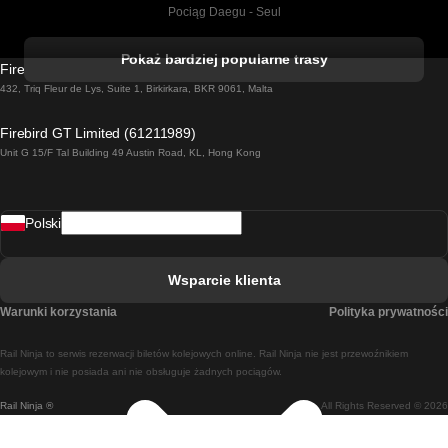
Pociąg Daegu - Seul
Pociąg Kork - Dublin
Pokaż bardziej popularne trasy
Firebird GT Limited (OC 1451)
Pociąg Dublin - Galway
432, Triq Fleur de Lys, Suite 1, Birkirkara, BKR 9061, Malta
Pociąg Londyn - Edinburgh
Firebird GT Limited (61211989)
Unit G 15/F Tal Building 49 Austin Road, KL, Hong Kong
Pociąg Rzym - Neapol
Pociąg Rovaniemi - Helsinki
Polski
Pociąg Lizbona - Lagos
Pociąg Lizbona - Porto
Wsparcie klienta
Pociąg Lizbona - Coimbra
Warunki korzystania
Polityka prywatności
Pociąg Madryt - Malaga
Rail Ninja to serwis rezerwacji biletów kolejowych online. Rail Ninja nie jest przewoźnikiem
Pociąg Madryt - Lizbona
kolejowym i nie posiada ani nie obsługuje żadnych pociągów.
Rail Ninja ®
All Rights Reserved © 2026
Pociąg Madryt - Barcelona
Pociąg Madryt - Alicante