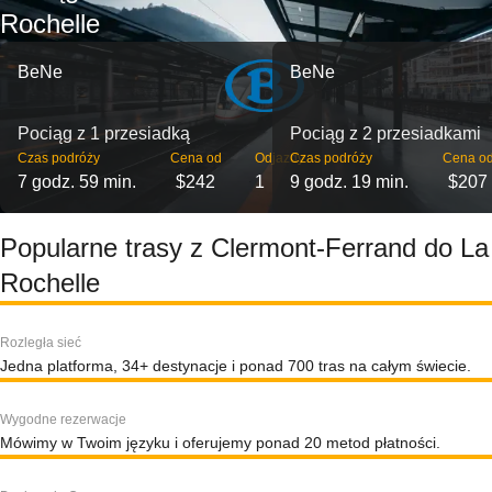
Rochelle
BeNe
BeNe
Pociąg z 1 przesiadką
Pociąg z 2 przesiadkami
Czas podróży
Cena od
Odjazdy
Czas podróży
Cena o
7 godz. 59 min.
$242
1
9 godz. 19 min.
$207
Popularne trasy z Clermont-Ferrand do La
Rochelle
Rozległa sieć
Jedna platforma, 34+ destynacje i ponad 700 tras na całym świecie.
Wygodne rezerwacje
Mówimy w Twoim języku i oferujemy ponad 20 metod płatności.