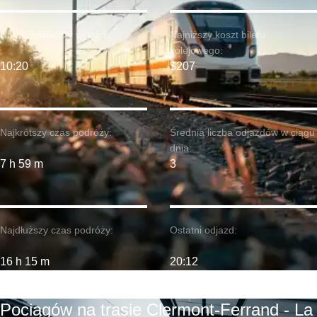
Najwcześniejszy wyjazd:
Najniższy koszt biletu
kolejowego:
10:20
$207
Najkrótszy czas podróży:
Średnia liczba odjazdów w ciągu
dnia:
7 h 59 m
3
Najdłuższy czas podróży:
Ostatni odjazd:
16 h 15 m
20:12
Pociągów na trasie Clermont-Ferrand - La