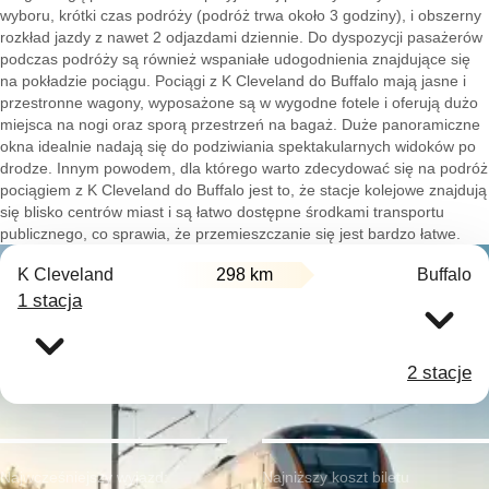
wyboru, krótki czas podróży (podróż trwa około 3 godziny), i obszerny
rozkład jazdy z nawet 2 odjazdami dziennie. Do dyspozycji pasażerów
podczas podróży są również wspaniałe udogodnienia znajdujące się
na pokładzie pociągu. Pociągi z K Cleveland do Buffalo mają jasne i
przestronne wagony, wyposażone są w wygodne fotele i oferują dużo
miejsca na nogi oraz sporą przestrzeń na bagaż. Duże panoramiczne
okna idealnie nadają się do podziwiania spektakularnych widoków po
drodze. Innym powodem, dla którego warto zdecydować się na podróż
pociągiem z K Cleveland do Buffalo jest to, że stacje kolejowe znajdują
się blisko centrów miast i są łatwo dostępne środkami transportu
publicznego, co sprawia, że przemieszczanie się jest bardzo łatwe.
K Cleveland
298 km
Buffalo
1 stacja
2 stacje
Najwcześniejszy wyjazd:
Najniższy koszt biletu