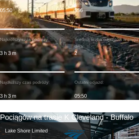
kolejowego:
05:50
$56
Najkrótszy czas podróży:
Średnia liczba odjazdów w ciągu
dnia:
3 h 3 m
2
Najdłuższy czas podróży:
Ostatni odjazd:
3 h 3 m
05:50
Pociągów na trasie K Cleveland - Buffalo
Lake Shore Limited