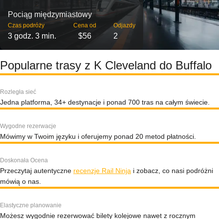
Pociąg międzymiastowy
Czas podróży
Cena od
Odjazdy
3 godz. 3 min.
$56
2
Popularne trasy z K Cleveland do Buffalo
Rozległa sieć
Jedna platforma, 34+ destynacje i ponad 700 tras na całym świecie.
Wygodne rezerwacje
Mówimy w Twoim języku i oferujemy ponad 20 metod płatności.
Doskonała Ocena
Przeczytaj autentyczne
recenzje Rail Ninja
i zobacz, co nasi podróżni
mówią o nas.
Elastyczne planowanie
Możesz wygodnie rezerwować bilety kolejowe nawet z rocznym