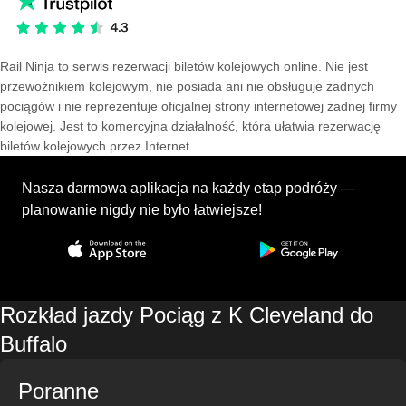
Rail Ninja to serwis rezerwacji biletów kolejowych online. Nie jest
przewoźnikiem kolejowym, nie posiada ani nie obsługuje żadnych
pociągów i nie reprezentuje oficjalnej strony internetowej żadnej firmy
kolejowej. Jest to komercyjna działalność, która ułatwia rezerwację
biletów kolejowych przez Internet.
Nasza darmowa aplikacja na każdy etap podróży —
planowanie nigdy nie było łatwiejsze!
Rozkład jazdy Pociąg z K Cleveland do
Buffalo
Poranne