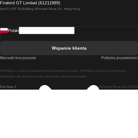
Firebird GT Limited (61211989)
Unit G 15/F Tal Building 49 Austin Road, KL, Hong Kong
Pociąg Rzym - Neapol
Pociąg Rovaniemi - Helsinki
Polski
Pociąg Lizbona - Lagos
Pociąg Lizbona - Porto
Wsparcie klienta
Pociąg Lizbona - Coimbra
Warunki korzystania
Polityka prywatności
Pociąg Madryt - Malaga
Rail Ninja to serwis rezerwacji biletów kolejowych online. Rail Ninja nie jest przewoźnikiem
Pociąg Madryt - Lizbona
kolejowym i nie posiada ani nie obsługuje żadnych pociągów.
Rail Ninja ®
All Rights Reserved © 2026
Pociąg Madryt - Barcelona
Pociąg Madryt - Alicante
Pociąg Madryt - Sewilla
Pociąg Malaga - Madryt
Pociąg Barcelona - Madryt