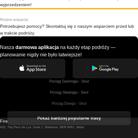
wyprzedzeniem!
Realne wsparcie
Potrzebujesz pomocy? Skontaktuj się z naszym wsparciem przed lub
w trakcie podróży.
Nasza
darmowa aplikacja
na każdy etap podróży —
planowanie nigdy nie było łatwiejsze!
Pociąg Gyeongju - Seul
Pociąg Gwangju - Seul
Pociąg Daegu - Seul
Pociąg Kork - Dublin
Pokaż bardziej popularne trasy
Firebird GT Limited (OC 1451)
Pociąg Dublin - Galway
432, Triq Fleur de Lys, Suite 1, Birkirkara, BKR 9061, Malta
Pociąg Londyn - Edinburgh