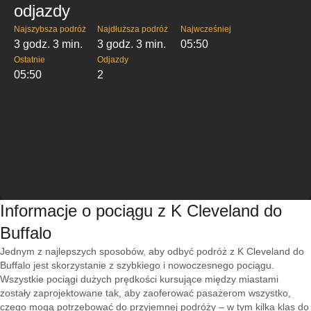
odjazdy
Najszybsza podróż
Najdłuższa podróż
Najwcześniej
3 godz. 3 min.
3 godz. 3 min.
05:50
Ostatnie
Odjazdy
05:50
2
Informacje o pociągu z K Cleveland do
Buffalo
Jednym z najlepszych sposobów, aby odbyć podróż z K Cleveland do
Buffalo jest skorzystanie z szybkiego i nowoczesnego pociągu.
Wszystkie pociągi dużych prędkości kursujące między miastami
zostały zaprojektowane tak, aby zaoferować pasażerom wszystko,
czego mogą potrzebować do przyjemnej podróży – w tym kilka klas do