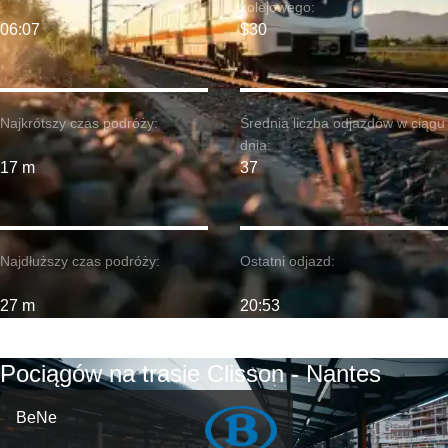
kolejowego:
06:07
$30
Najkrótszy czas podróży:
Średnia liczba odjazdów w ciągu
dnia:
17 m
37
Najdłuższy czas podróży:
Ostatni odjazd:
27 m
20:53
Pociągów na trasie Clisson - Nantes
BeNe