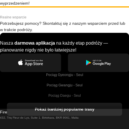
wyprzedzeniem!
Realne wsparcie
Potrzebujesz pomocy? Skontaktuj się z naszym wsparciem przed lub
w trakcie podróży.
Nasza
darmowa aplikacja
na każdy etap podróży —
planowanie nigdy nie było łatwiejsze!
Pociąg Gyeongju - Seul
Pociąg Gwangju - Seul
Pociąg Daegu - Seul
Pociąg Kork - Dublin
Pokaż bardziej popularne trasy
Firebird GT Limited (OC 1451)
Pociąg Dublin - Galway
432, Triq Fleur de Lys, Suite 1, Birkirkara, BKR 9061, Malta
Pociąg Londyn - Edinburgh