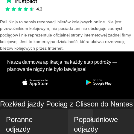
Rail Ninja to serwis rezerwacji biletów kolejowych online. Nie jest
przewoźnikiem kolejowym, nie posiada ani nie obsługuje żadnych
pociągów i nie reprezentuje oficjalnej strony internetowej żadnej firmy
kolejowej. Jest to komercyjna działalność, która ułatwia rezerwację
biletów kolejowych przez Internet.
Nasza darmowa aplikacja na każdy etap podróży —
planowanie nigdy nie było łatwiejsze!
Rozkład jazdy Pociąg z Clisson do Nantes
Poranne
Popołudniowe
odjazdy
odjazdy