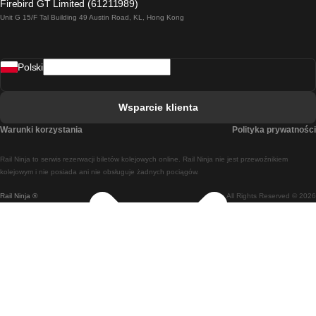
Firebird GT Limited (61211989)
Unit G 15/F Tal Building 49 Austin Road, KL, Hong Kong
Pociąg Rzym - Neapol
Pociąg Rovaniemi - Helsinki
Polski
Pociąg Lizbona - Lagos
Pociąg Lizbona - Porto
Wsparcie klienta
Pociąg Lizbona - Coimbra
Warunki korzystania
Polityka prywatności
Pociąg Madryt - Malaga
Rail Ninja to serwis rezerwacji biletów kolejowych online. Rail Ninja nie jest przewoźnikiem
Pociąg Madryt - Lizbona
kolejowym i nie posiada ani nie obsługuje żadnych pociągów.
Rail Ninja ®
All Rights Reserved © 2026
Pociąg Madryt - Barcelona
Pociąg Madryt - Alicante
Pociąg Madryt - Sewilla
Pociąg Malaga - Madryt
Pociąg Barcelona - Madryt