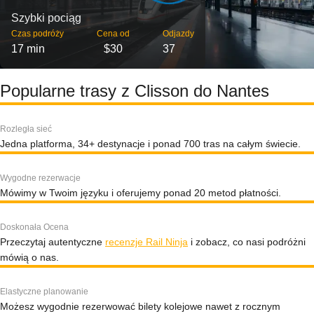
Szybki pociąg
Czas podróży
Cena od
Odjazdy
17 min
$30
37
Popularne trasy z Clisson do Nantes
Rozległa sieć
Jedna platforma, 34+ destynacje i ponad 700 tras na całym świecie.
Wygodne rezerwacje
Mówimy w Twoim języku i oferujemy ponad 20 metod płatności.
Doskonała Ocena
Przeczytaj autentyczne
recenzje Rail Ninja
i zobacz, co nasi podróżni
mówią o nas.
Elastyczne planowanie
Możesz wygodnie rezerwować bilety kolejowe nawet z rocznym