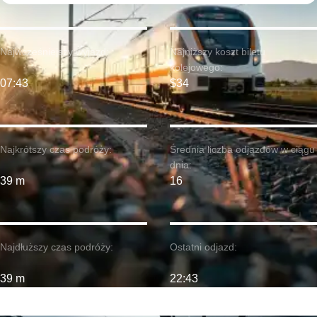
Najwcześniejszy wyjazd:
Najniższy koszt biletu
kolejowego:
07:43
$34
Najkrótszy czas podróży:
Średnia liczba odjazdów w ciągu
dnia:
39 m
16
Najdłuższy czas podróży:
Ostatni odjazd:
39 m
22:43