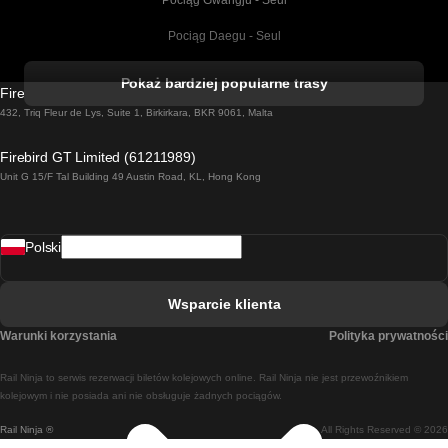
Pociąg Gwangju - Seul
Pociąg Daegu - Seul
Pociąg Kork - Dublin
Pokaż bardziej popularne trasy
Firebird GT Limited (OC 1451)
Pociąg Dublin - Galway
432, Triq Fleur de Lys, Suite 1, Birkirkara, BKR 9061, Malta
Pociąg Londyn - Edinburgh
Firebird GT Limited (61211989)
Unit G 15/F Tal Building 49 Austin Road, KL, Hong Kong
Pociąg Rzym - Neapol
Pociąg Rovaniemi - Helsinki
Polski
Pociąg Lizbona - Lagos
Pociąg Lizbona - Porto
Wsparcie klienta
Pociąg Lizbona - Coimbra
Warunki korzystania
Polityka prywatności
Pociąg Madryt - Malaga
Rail Ninja to serwis rezerwacji biletów kolejowych online. Rail Ninja nie jest przewoźnikiem
Pociąg Madryt - Lizbona
kolejowym i nie posiada ani nie obsługuje żadnych pociągów.
Rail Ninja ®
All Rights Reserved © 2026
Pociąg Madryt - Barcelona