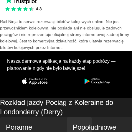
Rail Ninja to serwis rezerwacji biletów kolejowych online. Nie jest
przewoźnikiem kolejowym, nie posiada ani nie obsługuje żadnych
pociągów i nie reprezentuje oficjalnej strony internetowej żadnej firmy
kolejowej. Jest to komercyjna działalność, która ułatwia rezerwację
biletów kolejowych przez Internet.
Nasza darmowa aplikacja na każdy etap podróży —
planowanie nigdy nie było łatwiejsze!
Rozkład jazdy Pociąg z Koleraine do
Londonderry (Derry)
Poranne
Popołudniowe