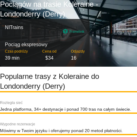
Pociągów na trasie Koleraine -
Londonderry (Derry)
NITrains
Pociąg ekspresowy
Czas podróży
Cena od
Odjazdy
39 min
$34
16
Popularne trasy z Koleraine do
Londonderry (Derry)
Rozległa sieć
Jedna platforma, 34+ destynacje i ponad 700 tras na całym świecie.
Wygodne rezerwacje
Mówimy w Twoim języku i oferujemy ponad 20 metod płatności.