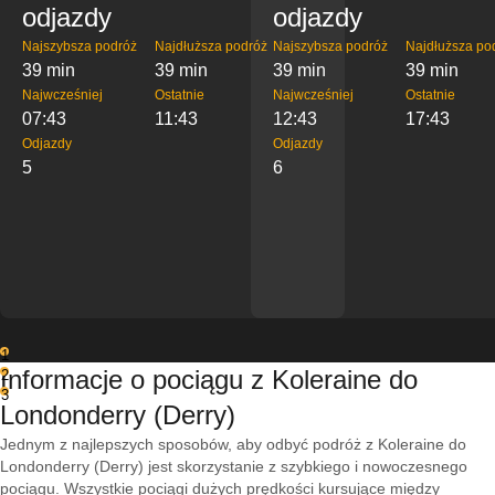
odjazdy
odjazdy
Najszybsza podróż
Najdłuższa podróż
Najszybsza podróż
Najdłuższa po
39 min
39 min
39 min
39 min
Najwcześniej
Ostatnie
Najwcześniej
Ostatnie
07:43
11:43
12:43
17:43
Odjazdy
Odjazdy
5
6
1
Informacje o pociągu z Koleraine do
2
3
Londonderry (Derry)
Jednym z najlepszych sposobów, aby odbyć podróż z Koleraine do
Londonderry (Derry) jest skorzystanie z szybkiego i nowoczesnego
pociągu. Wszystkie pociągi dużych prędkości kursujące między