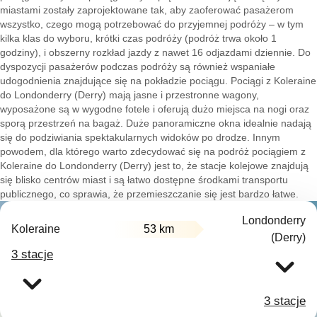
miastami zostały zaprojektowane tak, aby zaoferować pasażerom
wszystko, czego mogą potrzebować do przyjemnej podróży – w tym
kilka klas do wyboru, krótki czas podróży (podróż trwa około 1
godziny), i obszerny rozkład jazdy z nawet 16 odjazdami dziennie. Do
dyspozycji pasażerów podczas podróży są również wspaniałe
udogodnienia znajdujące się na pokładzie pociągu. Pociągi z Koleraine
do Londonderry (Derry) mają jasne i przestronne wagony,
wyposażone są w wygodne fotele i oferują dużo miejsca na nogi oraz
sporą przestrzeń na bagaż. Duże panoramiczne okna idealnie nadają
się do podziwiania spektakularnych widoków po drodze. Innym
powodem, dla którego warto zdecydować się na podróż pociągiem z
Koleraine do Londonderry (Derry) jest to, że stacje kolejowe znajdują
się blisko centrów miast i są łatwo dostępne środkami transportu
publicznego, co sprawia, że przemieszczanie się jest bardzo łatwe.
Londonderry
Koleraine
53 km
(Derry)
3 stacje
3 stacje