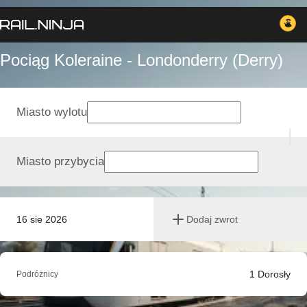
Pociąg Koleraine - Londonderry (Derry)
Miasto wylotu
Miasto przybycia
16 sie 2026
Dodaj zwrot
1
Dorosły
Podróżnicy