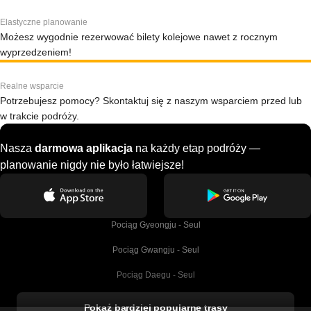
Elastyczne planowanie
Możesz wygodnie rezerwować bilety kolejowe nawet z rocznym
wyprzedzeniem!
Realne wsparcie
Potrzebujesz pomocy? Skontaktuj się z naszym wsparciem przed lub
w trakcie podróży.
Nasza
darmowa aplikacja
na każdy etap podróży —
planowanie nigdy nie było łatwiejsze!
Pociąg Gyeongju - Seul
Pociąg Gwangju - Seul
Pociąg Daegu - Seul
Pociąg Kork - Dublin
Pokaż bardziej popularne trasy