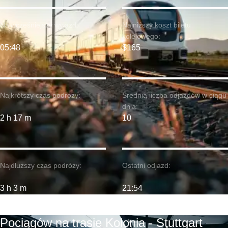
Najwcześniejszy wyjazd:
Najniższy koszt biletu
kolejowego:
05:48
$165
Najkrótszy czas podróży:
Średnia liczba odjazdów w ciągu
dnia:
2 h 17 m
10
Najdłuższy czas podróży:
Ostatni odjazd:
3 h 3 m
21:54
Pociągów na trasie Kolonia - Stuttgart