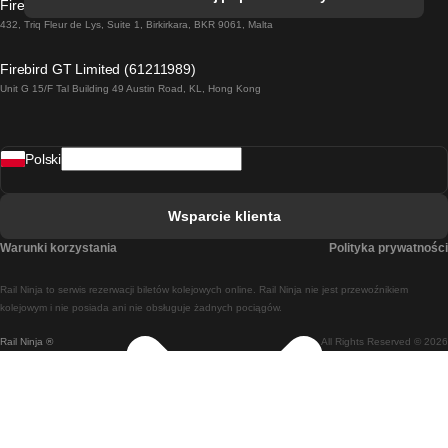
Firebird GT Limited (OC 1451)
Pociąg Dublin - Galway
432, Triq Fleur de Lys, Suite 1, Birkirkara, BKR 9061, Malta
Pociąg Londyn - Edinburgh
Firebird GT Limited (61211989)
Unit G 15/F Tal Building 49 Austin Road, KL, Hong Kong
Pociąg Rzym - Neapol
Pociąg Rovaniemi - Helsinki
Polski
Pociąg Lizbona - Lagos
Pociąg Lizbona - Porto
Wsparcie klienta
Pociąg Lizbona - Coimbra
Warunki korzystania
Polityka prywatności
Pociąg Madryt - Malaga
Rail Ninja to serwis rezerwacji biletów kolejowych online. Rail Ninja nie jest przewoźnikiem
Pociąg Madryt - Lizbona
kolejowym i nie posiada ani nie obsługuje żadnych pociągów.
Rail Ninja ®
All Rights Reserved © 2026
Pociąg Madryt - Barcelona
Pociąg Madryt - Alicante
Pociąg Madryt - Sewilla