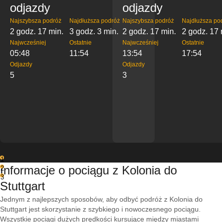
odjazdy
odjazdy
Najszybsza podróż
Najdłuższa podróż
Najszybsza podróż
Najdłuższa po
2 godz. 17 min.
3 godz. 3 min.
2 godz. 17 min.
2 godz. 17 
Najwcześniej
Ostatnie
Najwcześniej
Ostatnie
05:48
11:54
13:54
17:54
Odjazdy
Odjazdy
5
3
1
Informacje o pociągu z Kolonia do
2
3
Stuttgart
Jednym z najlepszych sposobów, aby odbyć podróż z Kolonia do
Stuttgart jest skorzystanie z szybkiego i nowoczesnego pociągu.
Wszystkie pociągi dużych prędkości kursujące między miastami