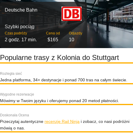
Deutsche Bahn
Szybki pociąg
Czas podróży
Cena od
Odjazdy
2 godz. 17 min.
$165
10
Popularne trasy z Kolonia do Stuttgart
Rozległa sieć
Jedna platforma, 34+ destynacje i ponad 700 tras na całym świecie.
Wygodne rezerwacje
Mówimy w Twoim języku i oferujemy ponad 20 metod płatności.
Doskonała Ocena
Przeczytaj autentyczne
recenzje Rail Ninja
i zobacz, co nasi podróżni
mówią o nas.