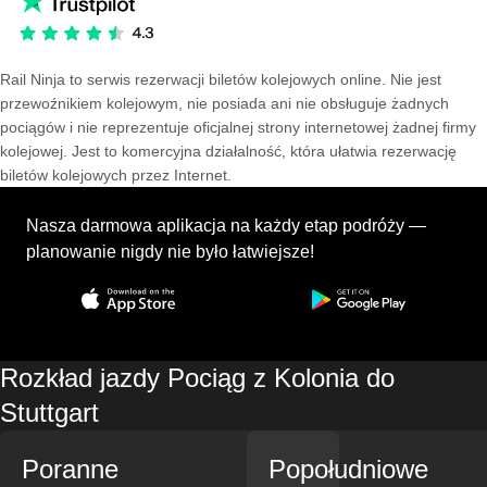
Rail Ninja to serwis rezerwacji biletów kolejowych online. Nie jest
przewoźnikiem kolejowym, nie posiada ani nie obsługuje żadnych
pociągów i nie reprezentuje oficjalnej strony internetowej żadnej firmy
kolejowej. Jest to komercyjna działalność, która ułatwia rezerwację
biletów kolejowych przez Internet.
Nasza darmowa aplikacja na każdy etap podróży —
planowanie nigdy nie było łatwiejsze!
Rozkład jazdy Pociąg z Kolonia do
Stuttgart
Poranne
Popołudniowe