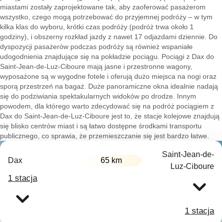
miastami zostały zaprojektowane tak, aby zaoferować pasażerom
wszystko, czego mogą potrzebować do przyjemnej podróży – w tym
kilka klas do wyboru, krótki czas podróży (podróż trwa około 1
godziny), i obszerny rozkład jazdy z nawet 17 odjazdami dziennie. Do
dyspozycji pasażerów podczas podróży są również wspaniałe
udogodnienia znajdujące się na pokładzie pociągu. Pociągi z Dax do
Saint-Jean-de-Luz-Ciboure mają jasne i przestronne wagony,
wyposażone są w wygodne fotele i oferują dużo miejsca na nogi oraz
sporą przestrzeń na bagaż. Duże panoramiczne okna idealnie nadają
się do podziwiania spektakularnych widoków po drodze. Innym
powodem, dla którego warto zdecydować się na podróż pociągiem z
Dax do Saint-Jean-de-Luz-Ciboure jest to, że stacje kolejowe znajdują
się blisko centrów miast i są łatwo dostępne środkami transportu
publicznego, co sprawia, że przemieszczanie się jest bardzo łatwe.
Saint-Jean-de-
Dax
65 km
Luz-Ciboure
1 stacja
1 stacja