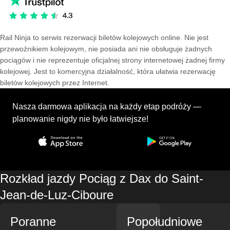
Rail Ninja to serwis rezerwacji biletów kolejowych online. Nie jest
przewoźnikiem kolejowym, nie posiada ani nie obsługuje żadnych
pociągów i nie reprezentuje oficjalnej strony internetowej żadnej firmy
kolejowej. Jest to komercyjna działalność, która ułatwia rezerwację
biletów kolejowych przez Internet.
Nasza darmowa aplikacja na każdy etap podróży —
planowanie nigdy nie było łatwiejsze!
Rozkład jazdy Pociąg z Dax do Saint-
Jean-de-Luz-Ciboure
Poranne
Popołudniowe