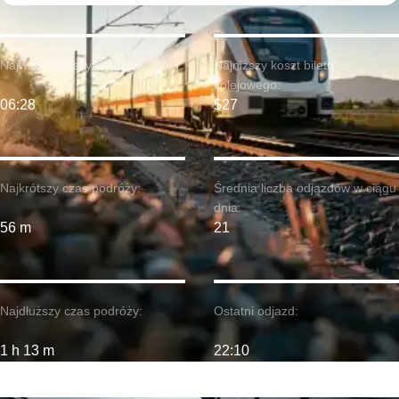
Najwcześniejszy wyjazd:
Najniższy koszt biletu
kolejowego:
06:28
$27
Najkrótszy czas podróży:
Średnia liczba odjazdów w ciągu
dnia:
56 m
21
Najdłuższy czas podróży:
Ostatni odjazd:
1 h 13 m
22:10