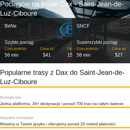
Pociągów na trasie Dax - Saint-Jean-de-
Luz-Ciboure
BeNe
SNCF
Szybki pociąg
Superszybki pociąg
Czas podróży
Cena od
Odjazdy
Czas podróży
Cena od
56 min
$41
15
58 min
$27
Popularne trasy z Dax do Saint-Jean-de-
Luz-Ciboure
Rozległa sieć
Jedna platforma, 34+ destynacje i ponad 700 tras na całym świecie.
Wygodne rezerwacje
Mówimy w Twoim języku i oferujemy ponad 20 metod płatności.