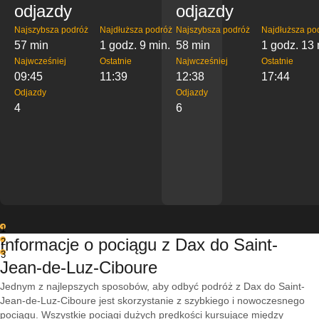
odjazdy
odjazdy
Najszybsza podróż
Najdłuższa podróż
Najszybsza podróż
Najdłuższa po
57 min
1 godz. 9 min.
58 min
1 godz. 13 
Najwcześniej
Ostatnie
Najwcześniej
Ostatnie
09:45
11:39
12:38
17:44
Odjazdy
Odjazdy
4
6
1
Informacje o pociągu z Dax do Saint-
2
3
Jean-de-Luz-Ciboure
Jednym z najlepszych sposobów, aby odbyć podróż z Dax do Saint-
Jean-de-Luz-Ciboure jest skorzystanie z szybkiego i nowoczesnego
pociągu. Wszystkie pociągi dużych prędkości kursujące między