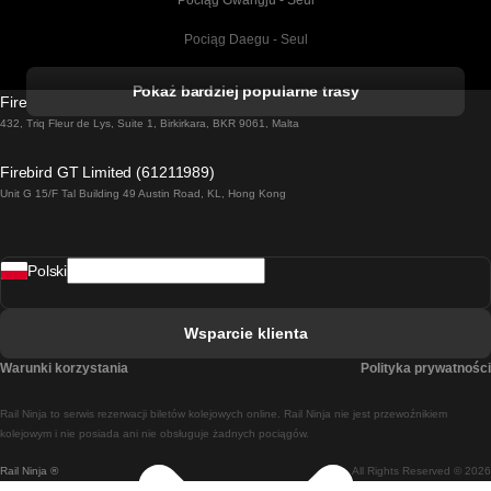
Pociąg Gwangju - Seul
Pociąg Daegu - Seul
Pociąg Kork - Dublin
Pokaż bardziej popularne trasy
Firebird GT Limited (OC 1451)
Pociąg Dublin - Galway
432, Triq Fleur de Lys, Suite 1, Birkirkara, BKR 9061, Malta
Pociąg Londyn - Edinburgh
Firebird GT Limited (61211989)
Unit G 15/F Tal Building 49 Austin Road, KL, Hong Kong
Pociąg Rzym - Neapol
Pociąg Rovaniemi - Helsinki
Polski
Pociąg Lizbona - Lagos
Pociąg Lizbona - Porto
Wsparcie klienta
Pociąg Lizbona - Coimbra
Warunki korzystania
Polityka prywatności
Pociąg Madryt - Malaga
Rail Ninja to serwis rezerwacji biletów kolejowych online. Rail Ninja nie jest przewoźnikiem
Pociąg Madryt - Lizbona
kolejowym i nie posiada ani nie obsługuje żadnych pociągów.
Rail Ninja ®
All Rights Reserved © 2026
Pociąg Madryt - Barcelona