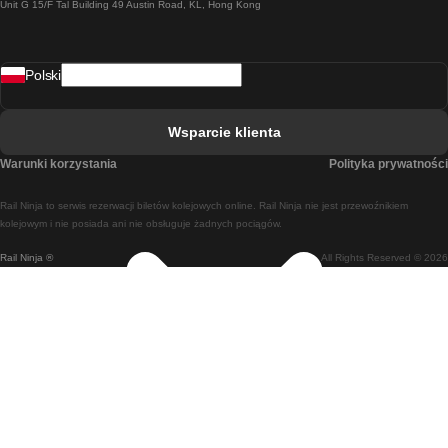
Unit G 15/F Tal Building 49 Austin Road, KL, Hong Kong
Pociąg Rzym - Neapol
Pociąg Rovaniemi - Helsinki
Polski
Pociąg Lizbona - Lagos
Pociąg Lizbona - Porto
Wsparcie klienta
Pociąg Lizbona - Coimbra
Warunki korzystania
Polityka prywatności
Pociąg Madryt - Malaga
Rail Ninja to serwis rezerwacji biletów kolejowych online. Rail Ninja nie jest przewoźnikiem
Pociąg Madryt - Lizbona
kolejowym i nie posiada ani nie obsługuje żadnych pociągów.
Rail Ninja ®
All Rights Reserved © 2026
Pociąg Madryt - Barcelona
Pociąg Madryt - Alicante
Pociąg Madryt - Sewilla
Pociąg Malaga - Madryt
Pociąg Barcelona - Madryt
Pociąg Barcelona - Sewilla