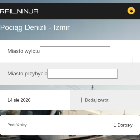
Pociąg Denizli - Izmir
Miasto wylotu
Miasto przybycia
14 sie 2026
Dodaj zwrot
1
Dorosły
Podróżnicy