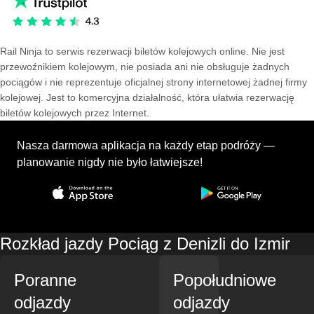
Rail Ninja to serwis rezerwacji biletów kolejowych online. Nie jest
przewoźnikiem kolejowym, nie posiada ani nie obsługuje żadnych
pociągów i nie reprezentuje oficjalnej strony internetowej żadnej firmy
kolejowej. Jest to komercyjna działalność, która ułatwia rezerwację
biletów kolejowych przez Internet.
Nasza darmowa aplikacja na każdy etap podróży —
planowanie nigdy nie było łatwiejsze!
Rozkład jazdy Pociąg z Denizli do Izmir
Poranne
Popołudniowe
odjazdy
odjazdy