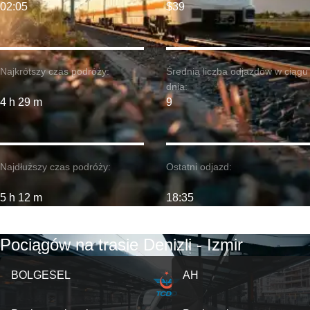
02:05
$39
Najkrótszy czas podróży:
Średnia liczba odjazdów w ciągu
dnia:
4 h 29 m
9
Najdłuższy czas podróży:
Ostatni odjazd:
5 h 12 m
18:35
Pociągów na trasie Denizli - Izmir
BOLGESEL
AH