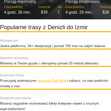
Pociąg regionalny
Pociąg ekspresowy
Czas podróży
Cena od
Odjazdy
Czas podróży
Cena o
4 godz. 38 min.
$39
7
4 godz. 29 min.
$39
Popularne trasy z Denizli do Izmir
Rozległa sieć
Jedna platforma, 34+ destynacje i ponad 700 tras na całym świecie.
Wygodne rezerwacje
Mówimy w Twoim języku i oferujemy ponad 20 metod płatności.
Doskonała Ocena
Przeczytaj autentyczne
recenzje Rail Ninja
i zobacz, co nasi podróżni
mówią o nas.
Elastyczne planowanie
Możesz wygodnie rezerwować bilety kolejowe nawet z rocznym
wyprzedzeniem!