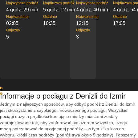
Najszybsza podróż
Najdłuższa podróż
Najszybsza podróż
Najdłuższa po
4 godz. 29 min.
5 godz. 12 min.
4 godz. 40 min.
4 godz. 54 
Najwcześniej
Ostatnie
Najwcześniej
Ostatnie
02:05
10:35
12:15
17:05
Odjazdy
Odjazdy
5
3
1
Informacje o pociągu z Denizli do Izmir
2
Jednym z najlepszych sposobów, aby odbyć podróż z Denizli do Izmir
jest skorzystanie z szybkiego i nowoczesnego pociągu. Wszystkie
pociągi dużych prędkości kursujące między miastami zostały
zaprojektowane tak, aby zaoferować pasażerom wszystko, czego
mogą potrzebować do przyjemnej podróży – w tym kilka klas do
wyboru, krótki czas podróży (podróż trwa około 5 godziny), i obszerny