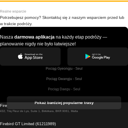
Realne wsparcie
Potrzebujesz pomocy? Skontaktuj się z naszym wsparciem przed lub
w trakcie podróży.
Nasza
darmowa aplikacja
na każdy etap podróży —
planowanie nigdy nie było łatwiejsze!
Pociąg Gyeongju - Seul
Pociąg Gwangju - Seul
Pociąg Daegu - Seul
Pociąg Kork - Dublin
Pokaż bardziej popularne trasy
Firebird GT Limited (OC 1451)
Pociąg Dublin - Galway
432, Triq Fleur de Lys, Suite 1, Birkirkara, BKR 9061, Malta
Pociąg Londyn - Edinburgh
Firebird GT Limited (61211989)