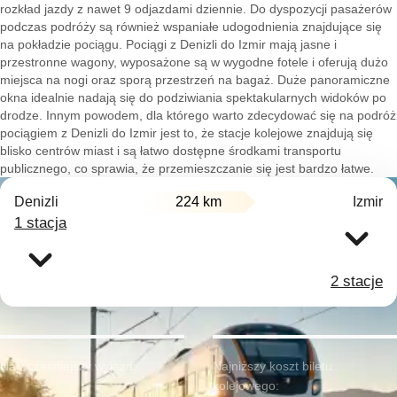
rozkład jazdy z nawet 9 odjazdami dziennie. Do dyspozycji pasażerów
podczas podróży są również wspaniałe udogodnienia znajdujące się
na pokładzie pociągu. Pociągi z Denizli do Izmir mają jasne i
przestronne wagony, wyposażone są w wygodne fotele i oferują dużo
miejsca na nogi oraz sporą przestrzeń na bagaż. Duże panoramiczne
okna idealnie nadają się do podziwiania spektakularnych widoków po
drodze. Innym powodem, dla którego warto zdecydować się na podróż
pociągiem z Denizli do Izmir jest to, że stacje kolejowe znajdują się
blisko centrów miast i są łatwo dostępne środkami transportu
publicznego, co sprawia, że przemieszczanie się jest bardzo łatwe.
Denizli
224 km
Izmir
1 stacja
2 stacje
Najwcześniejszy wyjazd:
Najniższy koszt biletu
kolejowego: