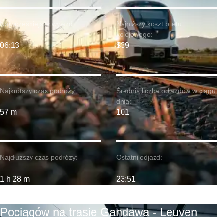
Najwcześniejszy wyjazd:
Najniższy koszt biletu
kolejowego:
06:13
$39
Najkrótszy czas podróży:
Średnia liczba odjazdów w ciągu
dnia:
57 m
101
Najdłuższy czas podróży:
Ostatni odjazd:
1 h 28 m
23:51
Pociągów na trasie Gandawa - Leuven