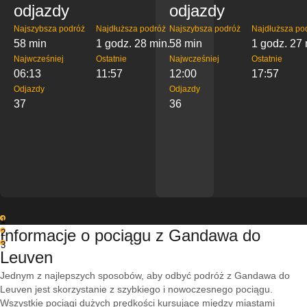
odjazdy
odjazdy
Najszybsza podróż
Najdłuższa podróż
Najszybsza podróż
Najdłuższa po
58 min
1 godz. 28 min.
58 min
1 godz. 27 
Najwcześniej
Ostatnie
Najwcześniej
Ostatnie
06:13
11:57
12:00
17:57
Odjazdy
Odjazdy
37
36
1
Informacje o pociągu z Gandawa do
2
3
Leuven
Jednym z najlepszych sposobów, aby odbyć podróż z Gandawa do
Leuven jest skorzystanie z szybkiego i nowoczesnego pociągu.
Wszystkie pociągi dużych prędkości kursujące między miastami