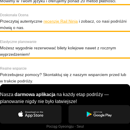
Mówimy w Twoim języku i oferujemy ponad 20 metod płatności.
Doskonała Ocena
Przeczytaj autentyczne
recenzje Rail Ninja
i zobacz, co nasi podróżni
mówią o nas.
Elastyczne planowanie
Możesz wygodnie rezerwować bilety kolejowe nawet z rocznym
wyprzedzeniem!
Realne wsparcie
Potrzebujesz pomocy? Skontaktuj się z naszym wsparciem przed lub
w trakcie podróży.
Nasza
darmowa aplikacja
na każdy etap podróży —
planowanie nigdy nie było łatwiejsze!
Pociąg Gyeongju - Seul