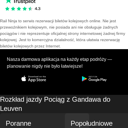
Rail Ninja to serwis rezerwacji biletów kolejowych online. Nie jest
przewoźnikiem kolejowym, nie posiada ani nie obsługuje żadnych
pociągów i nie reprezentuje oficjalnej strony internetowej żadnej firmy
kolejowej. Jest to komercyjna działalność, która ułatwia rezerwację
biletów kolejowych przez Internet.
Nasza darmowa aplikacja na każdy etap podróży —
planowanie nigdy nie było łatwiejsze!
Rozkład jazdy Pociąg z Gandawa do
Leuven
Poranne
Popołudniowe