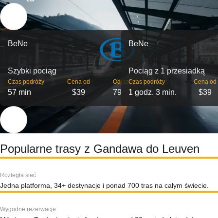
BeNe
BeNe
Szybki pociąg
Pociąg z 1 przesiadką
Czas podróży
Cena od
Odjazdy
Czas podróży
Cena od
57 min
$39
79
1 godz. 3 min.
$39
Popularne trasy z Gandawa do Leuven
Rozległa sieć
Jedna platforma, 34+ destynacje i ponad 700 tras na całym świecie.
Wygodne rezerwacje